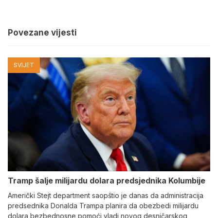
Povezane vijesti
SVIJET
Tramp šalje milijardu dolara predsjednika Kolumbije
Američki Stejt department saopštio je danas da administracija
predsednika Donalda Trampa planira da obezbedi milijardu
dolara bezbednosne pomoći vladi novog desničarskog