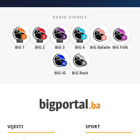
RADIO STANICE
BiG 1
BiG 2
BiG 3
BiG 4
BiG Balade
BiG Folk
BiG iG
BiG Rock
VIJESTI
SPORT