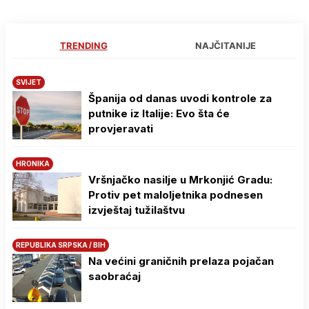
TRENDING
NAJČITANIJE
SVIJET
Španija od danas uvodi kontrole za
putnike iz Italije: Evo šta će
provjeravati
HRONIKA
Vršnjačko nasilje u Mrkonjić Gradu:
Protiv pet maloljetnika podnesen
izvještaj tužilaštvu
REPUBLIKA SRPSKA / BIH
Na većini graničnih prelaza pojačan
saobraćaj