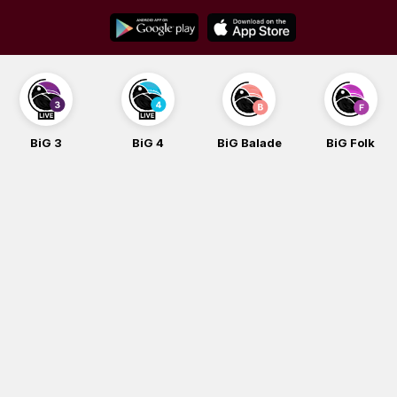
Skip
to
content
BiG 3
BiG 4
BiG Balade
BiG Folk