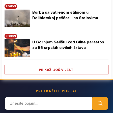
REGION
Borba sa vatrenom stihijom u
Deliblatskoj peščari i na Stolovima
REGION
U Gornjem Selištu kod Gline parastos
za 56 srpskih civilnih žrtava
PRIKAŽI JOŠ VIJESTI
PRETRAŽITE PORTAL
Search
for: