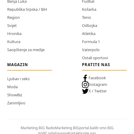
Banja Luka
Fudbal
Republika Srpska / BiH
Košarka
Region
Tenis
Svijet
Odbojka
Hronika
Atletika
Kultura
Formula 1
Saopštenje za medije
Vaterpolo
Ostali sportovi
MAGAZIN
PRATITE NAS
Facebook
Ljubav i seks
Instagram
Moda
X / Twitter
ShowBiz
Zanimljivo
Marketing BIG Radio
Marketing BIGportal.ba
Mi smo BIG
Vodič oglašavanja
Kontaktirajte nas