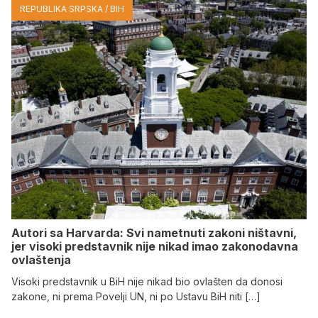
REPUBLIKA SRPSKA / BIH
Autori sa Harvarda: Svi nametnuti zakoni ništavni,
jer visoki predstavnik nije nikad imao zakonodavna
ovlaštenja
Visoki predstavnik u BiH nije nikad bio ovlašten da donosi
zakone, ni prema Povelji UN, ni po Ustavu BiH niti […]