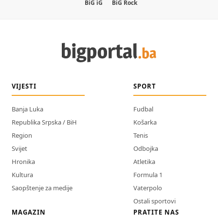
BiG iG
BiG Rock
VIJESTI
SPORT
Banja Luka
Fudbal
Republika Srpska / BiH
Košarka
Region
Tenis
Svijet
Odbojka
Hronika
Atletika
Kultura
Formula 1
Saopštenje za medije
Vaterpolo
Ostali sportovi
MAGAZIN
PRATITE NAS