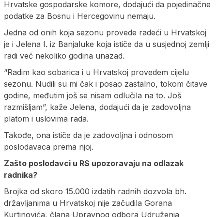
Hrvatske gospodarske komore, dodajući da pojedinačne
podatke za Bosnu i Hercegovinu nemaju.
Jedna od onih koja sezonu provede radeći u Hrvatskoj
je i Jelena I. iz Banjaluke koja ističe da u susjednoj zemlji
radi već nekoliko godina unazad.
“Radim kao sobarica i u Hrvatskoj provedem cijelu
sezonu. Nudili su mi čak i posao zastalno, tokom čitave
godine, međutim još se nisam odlučila na to. Još
razmišljam”, kaže Jelena, dodajući da je zadovoljna
platom i uslovima rada.
Takođe, ona ističe da je zadovoljna i odnosom
poslodavaca prema njoj.
Zašto poslodavci u RS upozoravaju na odlazak
radnika?
Brojka od skoro 15.000 izdatih radnih dozvola bh.
državljanima u Hrvatskoj nije začudila Gorana
Kurtinovića, člana Upravnog odbora Udruženja