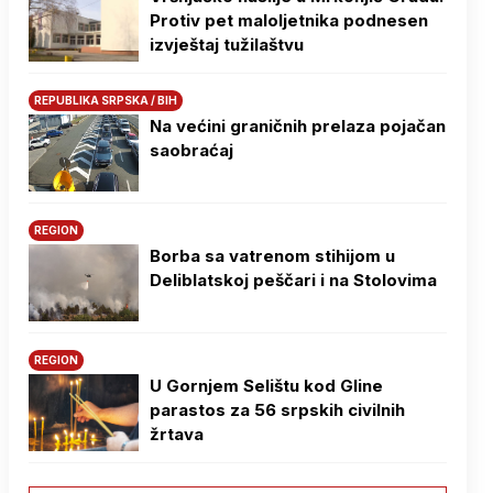
Protiv pet maloljetnika podnesen
izvještaj tužilaštvu
REPUBLIKA SRPSKA / BIH
Na većini graničnih prelaza pojačan
saobraćaj
REGION
Borba sa vatrenom stihijom u
Deliblatskoj peščari i na Stolovima
REGION
U Gornjem Selištu kod Gline
parastos za 56 srpskih civilnih
žrtava