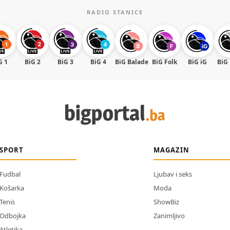
RADIO STANICE
G 1
BiG 2
BiG 3
BiG 4
BiG Balade
BiG Folk
BiG iG
BiG
SPORT
MAGAZIN
Fudbal
Ljubav i seks
Košarka
Moda
Tenis
ShowBiz
Odbojka
Zanimljivo
Atletika