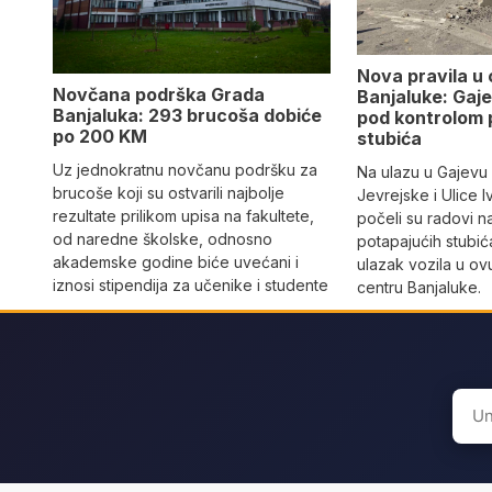
Nova pravila u
Novčana podrška Grada
Banjaluke: Gaje
Banjaluka: 293 brucoša dobiće
pod kontrolom 
po 200 KM
stubića
Uz jednokratnu novčanu podršku za
Na ulazu u Gajevu u
brucoše koji su ostvarili najbolje
Jevrejske i Ulice I
rezultate prilikom upisa na fakultete,
počeli su radovi n
od naredne školske, odnosno
potapajućih stubića
akademske godine biće uvećani i
ulazak vozila u o
iznosi stipendija za učenike i studente
centru Banjaluke.
Sear
for: