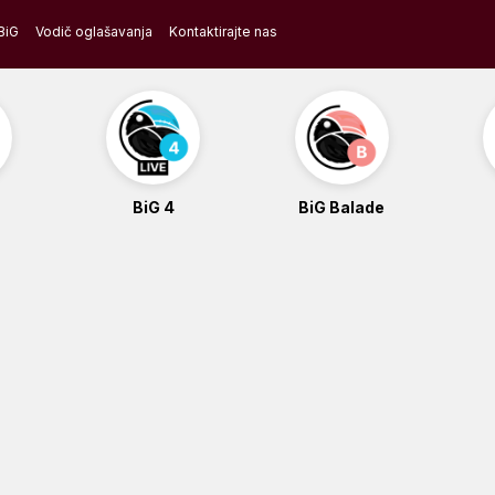
BiG
Vodič oglašavanja
Kontaktirajte nas
BiG 4
BiG Balade