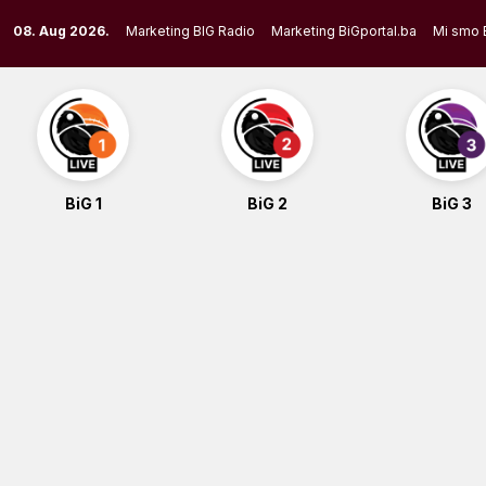
Skip
08. Aug 2026.
Marketing BIG Radio
Marketing BiGportal.ba
Mi smo 
to
content
BiG 1
BiG 2
BiG 3