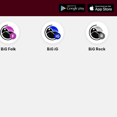
BiG Folk
BiG iG
BiG Rock