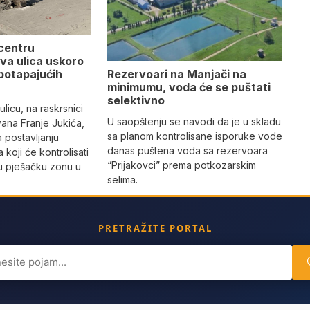
 centru
va ulica uskoro
Rezervoari na Manjači na
potapajućih
minimumu, voda će se puštati
selektivno
licu, na raskrsnici
U saopštenju se navodi da je u skladu
vana Franje Jukića,
sa planom kontrolisane isporuke vode
a postavljanju
danas puštena voda sa rezervoara
 koji će kontrolisati
“Prijakovci” prema potkozarskim
vu pješačku zonu u
selima.
PRETRAŽITE PORTAL
ch