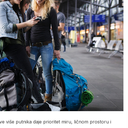
e više putnika daje prioritet miru, ličnom prostoru i