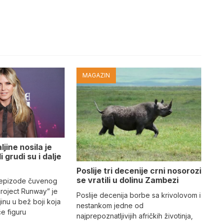
MAGAZIN
jine nosila je
i grudi su i dalje
Poslije tri decenije crni nosorozi
se vratili u dolinu Zambezi
 epizode čuvenog
Project Runway” je
Poslije decenija borbe sa krivolovom i
jinu u bež boji koja
nestankom jedne od
iče figuru
najprepoznatljivijih afričkih životinja,