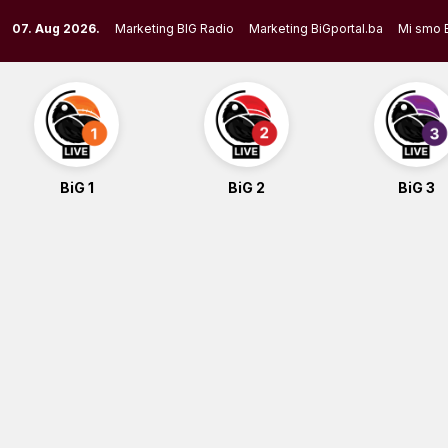
Skip
07. Aug 2026.
Marketing BIG Radio
Marketing BiGportal.ba
Mi smo 
to
content
BiG 1
BiG 2
BiG 3