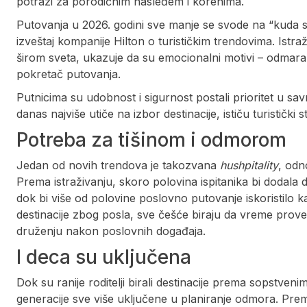
potrazi za porodičnim nasleđem i korenima.
Putovanja u 2026. godini sve manje se svode na “kuda se 
izveštaj kompanije Hilton o turističkim trendovima. Ist
širom sveta, ukazuje da su emocionalni motivi – odmaranj
pokretač putovanja.
Putnicima su udobnost i sigurnost postali prioritet u s
danas najviše utiče na izbor destinacije, ističu turistički s
Potreba za tišinom i odmorom
Jedan od novih trendova je takozvana
hushpitality
, odn
Prema istraživanju, skoro polovina ispitanika bi dodala
dok bi više od polovine poslovno putovanje iskoristilo ka
destinacije zbog posla, sve češće biraju da vreme prove
druženju nakon poslovnih događaja.
I deca su uključena
Dok su ranije roditelji birali destinacije prema sopstven
generacije sve više uključene u planiranje odmora. Prema 