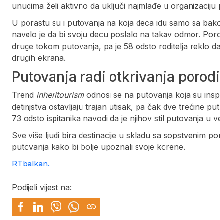
unucima želi aktivno da uključi najmlađe u organizaciju
U porastu su i putovanja na koja deca idu samo sa bakom
navelo je da bi svoju decu poslalo na takav odmor. Poro
druge tokom putovanja, pa je 58 odsto roditelja reklo da
drugih ekrana.
Putovanja radi otkrivanja porod
Trend
inheritourism
odnosi se na putovanja koja su insp
detinjstva ostavljaju trajan utisak, pa čak dve trećine put
73 odsto ispitanika navodi da je njihov stil putovanja u v
Sve više ljudi bira destinacije u skladu sa sopstvenim po
putovanja kako bi bolje upoznali svoje korene.
RTbalkan.
Podijeli vijest na: