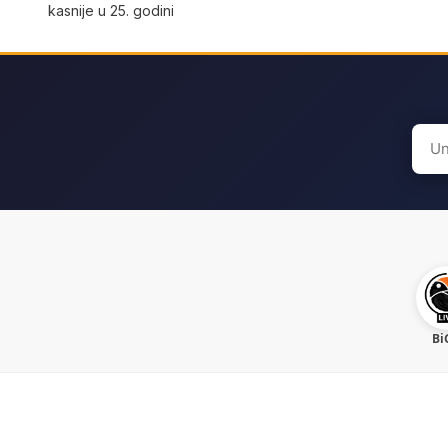
kasnije u 25. godini
Sear
for:
Bi