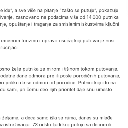
ide”, a sve više na pitanje “zašto se putuje”, pokazuje
raživanje, zasnovano na podacima više od 14.000 putnika
e, opuštanje i traganje za smislenim iskustvima ključni
avremenom turizmu i upravo osećaj koji putovanje nosi
tručnjaci.
osno želja putnika za mirom i tišinom tokom putovanja.
 dodatne dane odmora pre ili posle porodičnih putovanja,
o priliku da se odmori od porodice. Putnici koji idu na
du sami, pri čemu deo njih prioritet daje snu umesto
im željama, a deca samo išla sa njima, danas su mlađe
istraživanju, 73 odsto ljudi koji putuju sa decom ili