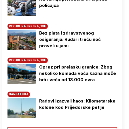
policajca
REPUBLIKA SRPSKA / BIH
Bez plata i zdravstvenog
osiguranja: Rudari treću noć
proveli u jami
REPUBLIKA SRPSKA / BIH
Oprez pri prelasku granice: Zbog
nekoliko komada voća kazna može
biti i veća od 13.000 evra
BANJA LUKA
Radovi izazvali haos: Kilometarske
kolone kod Prijedorske petlje