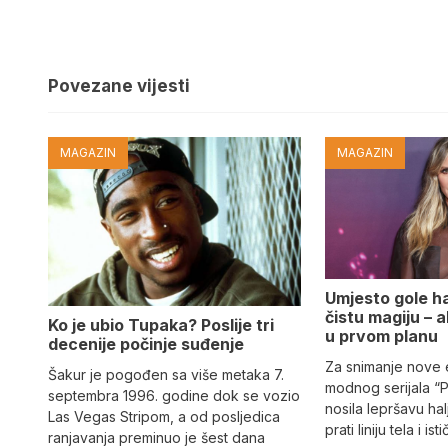
Povezane vijesti
MAGAZIN
MAGAZIN
Umjesto gole hal
čistu magiju – al
Ko je ubio Tupaka? Poslije tri
u prvom planu
decenije počinje suđenje
Za snimanje nove
Šakur je pogođen sa više metaka 7.
modnog serijala “
septembra 1996. godine dok se vozio
nosila lepršavu hal
Las Vegas Stripom, a od posljedica
prati liniju tela i ist
ranjavanja preminuo je šest dana