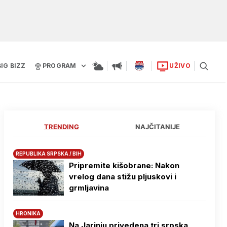
BIG BIZZ
PROGRAM
UŽIVO
TRENDING
NAJČITANIJE
REPUBLIKA SRPSKA / BIH
Pripremite kišobrane: Nakon
vrelog dana stižu pljuskovi i
grmljavina
HRONIKA
Na Јarinju privedena tri srpska