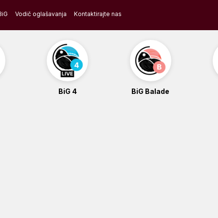
BiG
Vodič oglašavanja
Kontaktirajte nas
BiG 4
BiG Balade