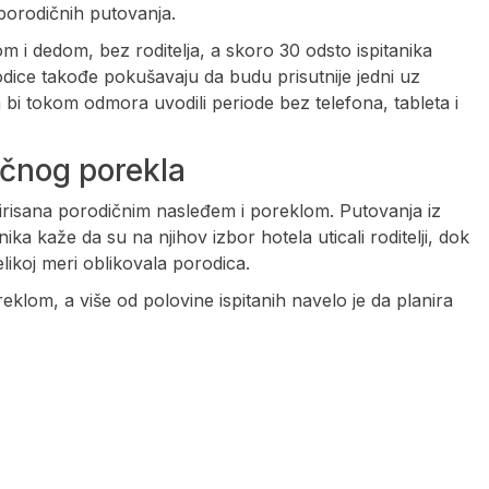
 porodičnih putovanja.
 i dedom, bez roditelja, a skoro 30 odsto ispitanika
dice takođe pokušavaju da budu prisutnije jedni uz
 bi tokom odmora uvodili periode bez telefona, tableta i
ičnog porekla
irisana porodičnim nasleđem i poreklom. Putovanja iz
nika kaže da su na njihov izbor hotela uticali roditelji, dok
elikoj meri oblikovala porodica.
reklom, a više od polovine ispitanih navelo je da planira