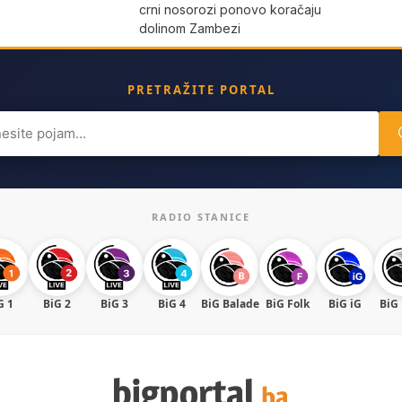
crni nosorozi ponovo koračaju
dolinom Zambezi
PRETRAŽITE PORTAL
ch
RADIO STANICE
G 1
BiG 2
BiG 3
BiG 4
BiG Balade
BiG Folk
BiG iG
BiG