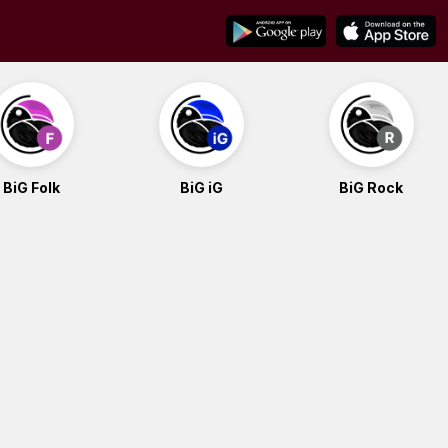
BiG Folk
BiG iG
BiG Rock