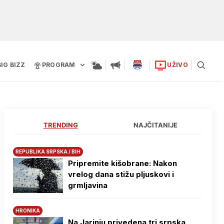
BIG BIZZ
PROGRAM
UŽIVO
TRENDING
NAJČITANIJE
REPUBLIKA SRPSKA / BIH
Pripremite kišobrane: Nakon
vrelog dana stižu pljuskovi i
grmljavina
HRONIKA
Na Јarinju privedena tri srpska