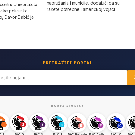
naoružanja i municije, dodajući da su
 centru Univerziteta
rakete potrebne i američkoj vojsci.
jake policijske
, Davor Dabić je
PRETRAŽITE PORTAL
ch
RADIO STANICE
G 1
BiG 2
BiG 3
BiG 4
BiG Balade
BiG Folk
BiG iG
BiG