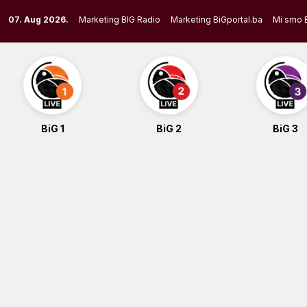
Skip
07. Aug 2026.
Marketing BIG Radio
Marketing BiGportal.ba
Mi smo 
to
content
BiG 1
BiG 2
BiG 3