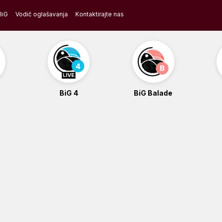
BiG
Vodič oglašavanja
Kontaktirajte nas
BiG 4
BiG Balade