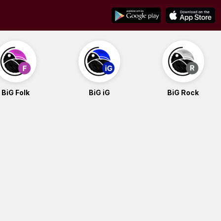
BiG Folk
BiG iG
BiG Rock