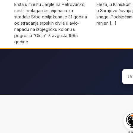
krsta u mjestu Janjile na Petrovačkoj
Eleza, u Kliničkom
cesti i polaganjem vijenaca za
u Sarajevu čuvaju 
stradale Srbe obilježena je 31 godina
snage. Podsjećamo
od stradanja srpskih civila u avio-
ranjen […]
napadu na izbjegličku kolonu u
pogromu “Oluja” 7. avgusta 1995.
godine
Sear
for:
Bi