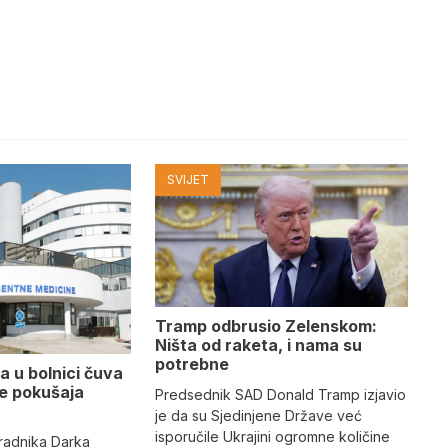
SVIJET
Tramp odbrusio Zelenskom:
Ništa od raketa, i nama su
potrebne
a u bolnici čuva
se pokušaja
Predsednik SAD Donald Tramp izjavio
je da su Sjedinjene Države već
isporučile Ukrajini ogromne količine
radnika Darka