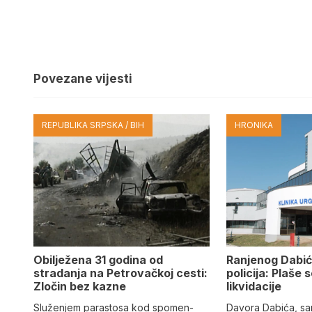
Povezane vijesti
REPUBLIKA SRPSKA / BIH
HRONIKA
Obilježena 31 godina od
Ranjenog Dabić
stradanja na Petrovačkoj cesti:
policija: Plaše 
Zločin bez kazne
likvidacije
Služenjem parastosa kod spomen-
Davora Dabića, sa