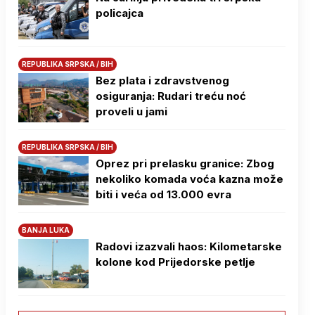
policajca
REPUBLIKA SRPSKA / BIH
Bez plata i zdravstvenog
osiguranja: Rudari treću noć
proveli u jami
REPUBLIKA SRPSKA / BIH
Oprez pri prelasku granice: Zbog
nekoliko komada voća kazna može
biti i veća od 13.000 evra
BANJA LUKA
Radovi izazvali haos: Kilometarske
kolone kod Prijedorske petlje