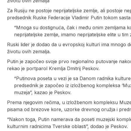
životu ovih zemalja
Za Rusiju ne postoje neprijateljske zemlje, ali postoje nep
predsednik Ruske Federacije Vladimir Putin tokom sastan
“Mnoga su dostignuća, čak i među onim zemljama ko
neprijateljske zemlje, imamo neprijateljske elite u tim
Ruski lider je dodao da u evropskoj kulturi ima mnogo 
životu ovih zemalja.
Putin je započeo svoje prvo regionalno putovanje nakon
rekao je portparol Kremlja Dmitrij Peskov.
“Putinova poseta u vezi je sa Danom radnika kulture
predsednik je započeo iz izložbenog kompleksa ‘Muze
muzeja”, kazao je Peskov.
Prema njegovim rečima, u izložbenom kompleksu Muzejsk
pisama od brezove kore, uzorke drevnog oružja i predme
“Nakon toga, Putin namerava da poseti muzejski komplek
kulturnim radnicima Tverske oblasti”, dodao je Peskov.