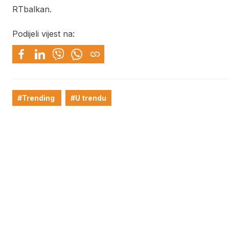
RTbalkan.
Podijeli vijest na:
#Trending
#U trendu