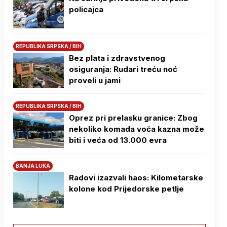
policajca
REPUBLIKA SRPSKA / BIH
Bez plata i zdravstvenog
osiguranja: Rudari treću noć
proveli u jami
REPUBLIKA SRPSKA / BIH
Oprez pri prelasku granice: Zbog
nekoliko komada voća kazna može
biti i veća od 13.000 evra
BANJA LUKA
Radovi izazvali haos: Kilometarske
kolone kod Prijedorske petlje