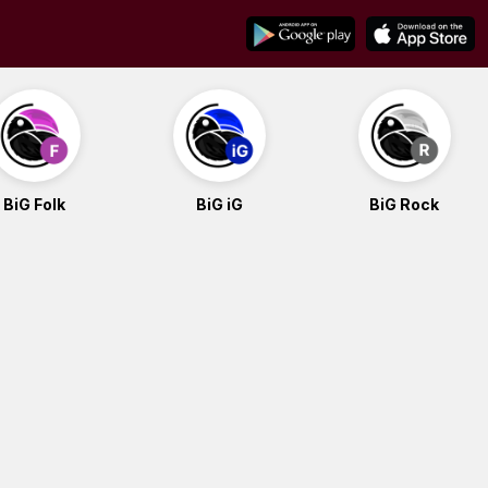
BiG Folk
BiG iG
BiG Rock