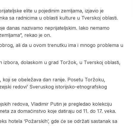
rijateljske elite u pojedinim zemljama, izjavio je
ka sa radnicima u oblasti kulture u Tverskoj oblasti.
je danas nazivamo neprijateljskim. Iako nemamo
 zemljama”, rekao je on.
dobrog, ali da u ovom trenutku ima i mnogo problema u
 izbora, dolaskom u grad Toržok, u Tverskoj oblasti,
, koji se obeležava dan ranije. Posetu Toržoku,
jski redovi’ Sveruskog istorijsko-etnografskog
ih redova, Vladimir Putin je pregledao kolekciju
ta za domaćinstvo koje datiraju od 11. do 17. veka.
s hotela ‘Požarskih’, gde će se održati sastanak sa