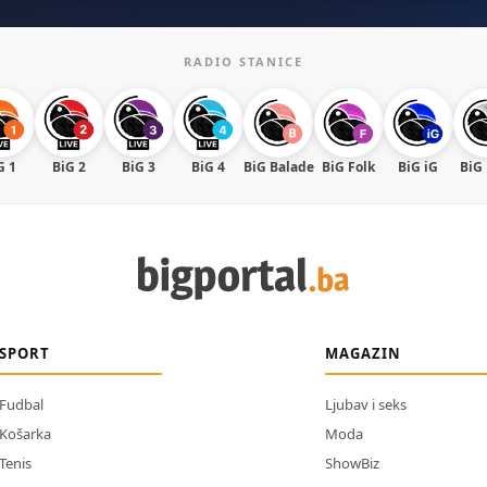
RADIO STANICE
G 1
BiG 2
BiG 3
BiG 4
BiG Balade
BiG Folk
BiG iG
BiG
SPORT
MAGAZIN
Fudbal
Ljubav i seks
Košarka
Moda
Tenis
ShowBiz