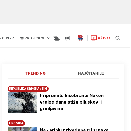
BIG BIZZ
PROGRAM
UŽIVO
TRENDING
NAJČITANIJE
REPUBLIKA SRPSKA / BIH
Pripremite kišobrane: Nakon
vrelog dana stižu pljuskovi i
grmljavina
HRONIKA
Na Јarinju privedena tri srpska