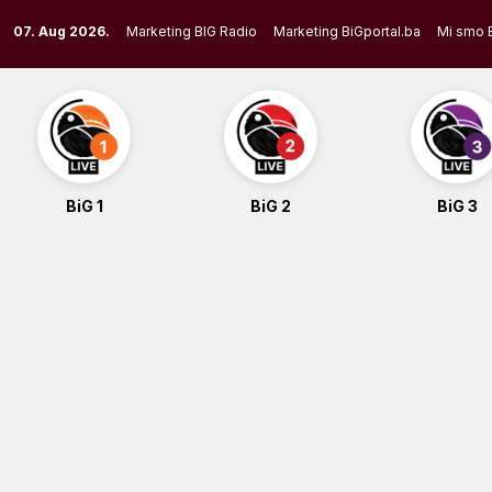
Skip
07. Aug 2026.
Marketing BIG Radio
Marketing BiGportal.ba
Mi smo 
to
content
BiG 1
BiG 2
BiG 3