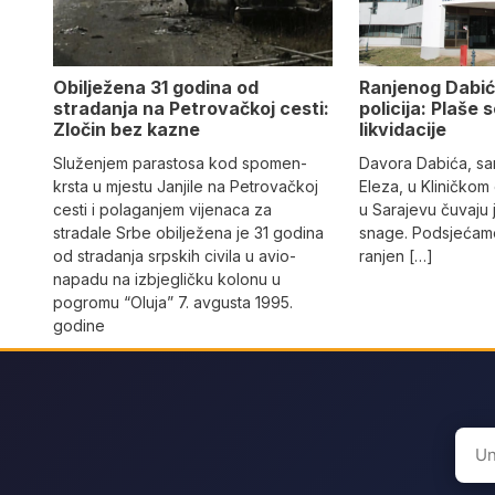
Obilježena 31 godina od
Ranjenog Dabić
stradanja na Petrovačkoj cesti:
policija: Plaše 
Zločin bez kazne
likvidacije
Služenjem parastosa kod spomen-
Davora Dabića, sa
krsta u mjestu Janjile na Petrovačkoj
Eleza, u Kliničkom
cesti i polaganjem vijenaca za
u Sarajevu čuvaju 
stradale Srbe obilježena je 31 godina
snage. Podsjećamo
od stradanja srpskih civila u avio-
ranjen […]
napadu na izbjegličku kolonu u
pogromu “Oluja” 7. avgusta 1995.
godine
Sear
for: