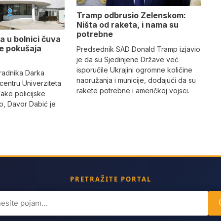
Tramp odbrusio Zelenskom:
Ništa od raketa, i nama su
potrebne
a u bolnici čuva
se pokušaja
Predsednik SAD Donald Tramp izjavio
je da su Sjedinjene Države već
isporučile Ukrajini ogromne količine
radnika Darka
naoružanja i municije, dodajući da su
 centru Univerziteta
rakete potrebne i američkoj vojsci.
jake policijske
, Davor Dabić je
PRETRAŽITE PORTAL
ch