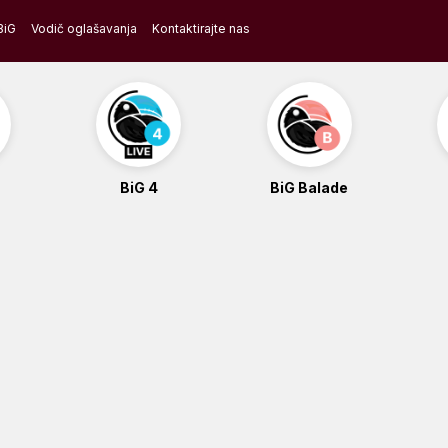
BiG
Vodič oglašavanja
Kontaktirajte nas
BiG 4
BiG Balade