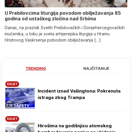
U Prebilovcima liturgija povodom obilježavanja 85
godina od ustaškog zločina nad Srbima
Danas, na praznik Svetih Prebilovačkih i Donjehercegovačkih
mučenika, u toku je sveta arhijerejska liturgija u Hramu
Hristovog Vaskrsenja pobodom obilježavanja […]
TRENDING
NAJČITANIJE
SVIJET
Incident iznad Vašingtona: Pokrenuta
istraga zbog Trampa
SVIJET
Hirošima na godišnjicu atomskog