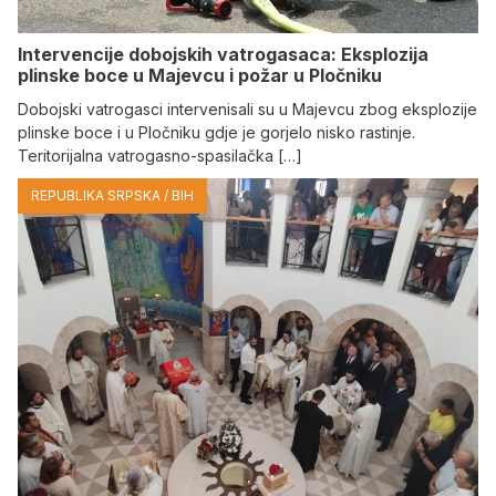
Intervencije dobojskih vatrogasaca: Eksplozija
plinske boce u Majevcu i požar u Pločniku
Dobojski vatrogasci intervenisali su u Majevcu zbog eksplozije
plinske boce i u Pločniku gdje je gorjelo nisko rastinje.
Teritorijalna vatrogasno-spasilačka […]
REPUBLIKA SRPSKA / BIH