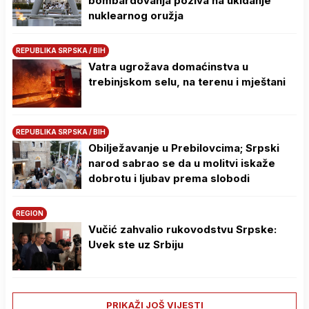
bombardovanja poziva na ukidanje
nuklearnog oružja
REPUBLIKA SRPSKA / BIH
Vatra ugrožava domaćinstva u
trebinjskom selu, na terenu i mještani
REPUBLIKA SRPSKA / BIH
Obilježavanje u Prebilovcima; Srpski
narod sabrao se da u molitvi iskaže
dobrotu i ljubav prema slobodi
REGION
Vučić zahvalio rukovodstvu Srpske:
Uvek ste uz Srbiju
PRIKAŽI JOŠ VIJESTI