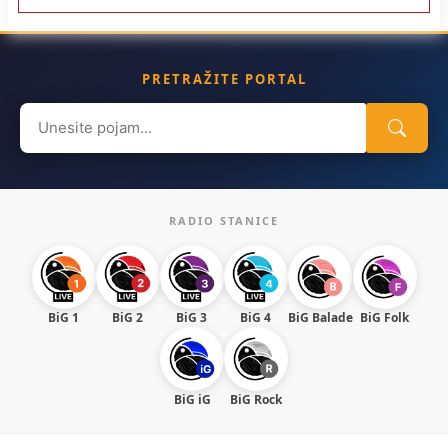
PRETRAŽITE PORTAL
Search
for:
RADIO STANICE
BiG 1
BiG 2
BiG 3
BiG 4
BiG Balade
BiG Folk
BiG iG
BiG Rock