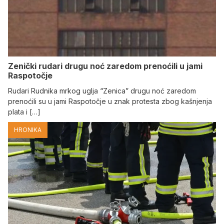
Zenički rudari drugu noć zaredom prenoćili u jami
Raspotočje
Rudari Rudnika mrkog uglja “Zenica” drugu noć zaredom
prenoćili su u jami Raspotočje u znak protesta zbog kašnjenja
plata i […]
HRONIKA