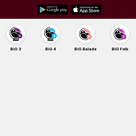
Skip
to
content
BiG 3
BiG 4
BiG Balade
BiG Folk