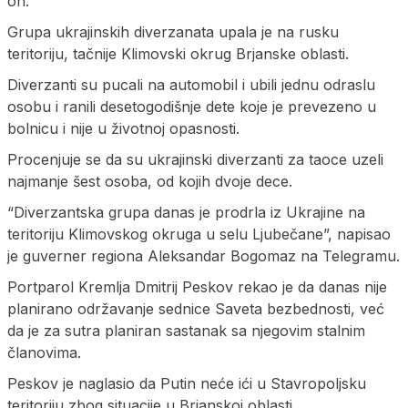
on.
Grupa ukrajinskih diverzanata upala je na rusku
teritoriju, tačnije Klimovski okrug Brjanske oblasti.
Diverzanti su pucali na automobil i ubili jednu odraslu
osobu i ranili desetogodišnje dete koje je prevezeno u
bolnicu i nije u životnoj opasnosti.
Procenjuje se da su ukrajinski diverzanti za taoce uzeli
najmanje šest osoba, od kojih dvoje dece.
“Diverzantska grupa danas je prodrla iz Ukrajine na
teritoriju Klimovskog okruga u selu Ljubečane”, napisao
je guverner regiona Aleksandar Bogomaz na Telegramu.
Portparol Kremlja Dmitrij Peskov rekao je da danas nije
planirano održavanje sednice Saveta bezbednosti, već
da je za sutra planiran sastanak sa njegovim stalnim
članovima.
Peskov je naglasio da Putin neće ići u Stavropoljsku
teritoriju zbog situacije u Brjanskoj oblasti.