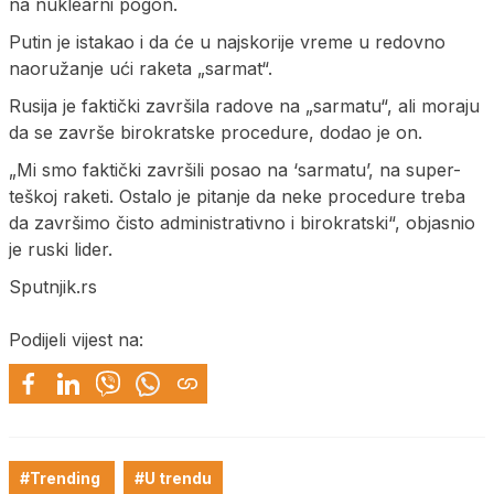
na nuklearni pogon.
Putin je istakao i da će u najskorije vreme u redovno
naoružanje ući raketa „sarmat“.
Rusija je faktički završila radove na „sarmatu“, ali moraju
da se završe birokratske procedure, dodao je on.
„Mi smo faktički završili posao na ‘sarmatu’, na super-
teškoj raketi. Ostalo je pitanje da neke procedure treba
da završimo čisto administrativno i birokratski“, objasnio
je ruski lider.
Sputnjik.rs
Podijeli vijest na:
#Trending
#U trendu