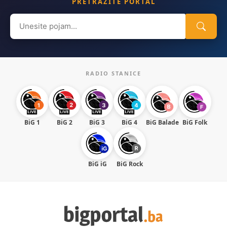
PRETRAŽITE PORTAL
Search
for:
RADIO STANICE
BiG 1
BiG 2
BiG 3
BiG 4
BiG Balade
BiG Folk
BiG iG
BiG Rock