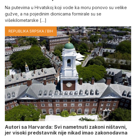
Na putevima u Hrvatskoj koji vode ka moru ponovo su velike
gužve, a na pojedinim dionicama formirale su se
višekilometarske […]
REPUBLIKA SRPSKA / BIH
Autori sa Harvarda: Svi nametnuti zakoni ništavni,
jer visoki predstavnik nije nikad imao zakonodavna