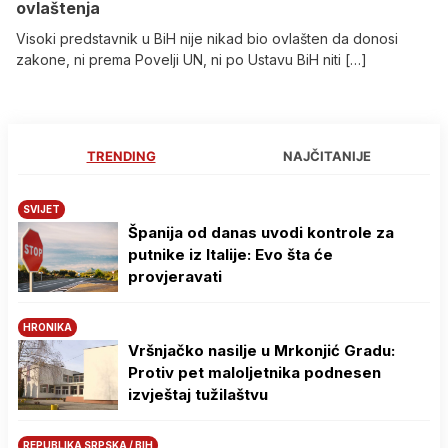
ovlaštenja
Visoki predstavnik u BiH nije nikad bio ovlašten da donosi
zakone, ni prema Povelji UN, ni po Ustavu BiH niti […]
TRENDING
NAJČITANIJE
SVIJET
Španija od danas uvodi kontrole za
putnike iz Italije: Evo šta će
provjeravati
HRONIKA
Vršnjačko nasilje u Mrkonjić Gradu:
Protiv pet maloljetnika podnesen
izvještaj tužilaštvu
REPUBLIKA SRPSKA / BIH