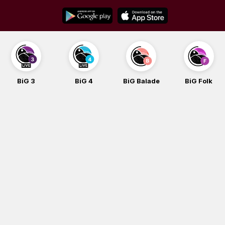
Skip
to
content
BiG 3
BiG 4
BiG Balade
BiG Folk