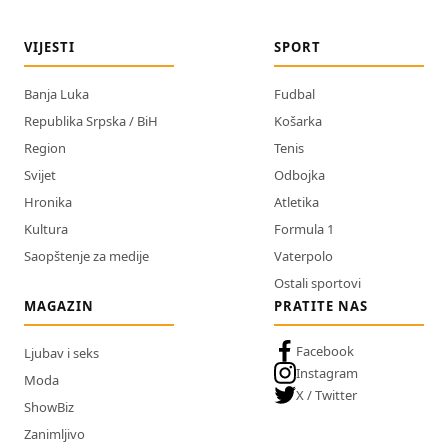
VIJESTI
SPORT
Banja Luka
Fudbal
Republika Srpska / BiH
Košarka
Region
Tenis
Svijet
Odbojka
Hronika
Atletika
Kultura
Formula 1
Saopštenje za medije
Vaterpolo
Ostali sportovi
MAGAZIN
PRATITE NAS
Facebook
Ljubav i seks
Instagram
Moda
X / Twitter
ShowBiz
Zanimljivo