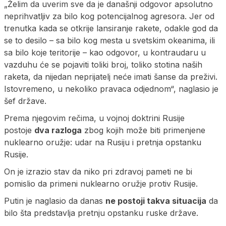
„Želim da uverim sve da je današnji odgovor apsolutno
neprihvatljiv za bilo kog potencijalnog agresora. Jer od
trenutka kada se otkrije lansiranje rakete, odakle god da
se to desilo – sa bilo kog mesta u svetskim okeanima, ili
sa bilo koje teritorije – kao odgovor, u kontraudaru u
vazduhu će se pojaviti toliki broj, toliko stotina naših
raketa, da nijedan neprijatelj neće imati šanse da preživi.
Istovremeno, u nekoliko pravaca odjednom“, naglasio je
šef države.
Prema njegovim rečima, u vojnoj doktrini Rusije
postoje
dva razloga
zbog kojih može biti primenjene
nuklearno oružje: udar na Rusiju i pretnja opstanku
Rusije.
On je izrazio stav da niko pri zdravoj pameti ne bi
pomislio da primeni nuklearno oružje protiv Rusije.
Putin je naglasio da danas
ne postoji takva situacija
da
bilo šta predstavlja pretnju opstanku ruske države.