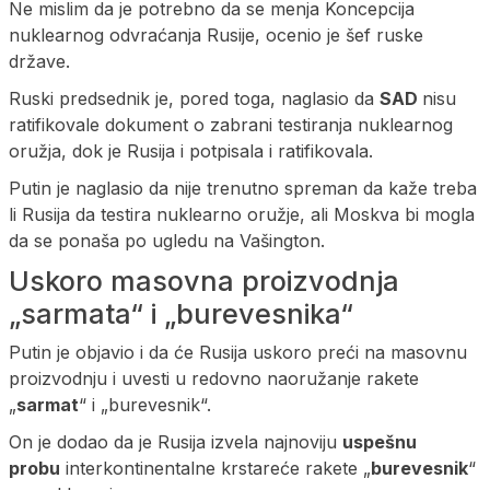
Ne mislim da je potrebno da se menja Koncepcija
nuklearnog odvraćanja Rusije, ocenio je šef ruske
države.
Ruski predsednik je, pored toga, naglasio da
SAD
nisu
ratifikovale dokument o zabrani testiranja nuklearnog
oružja, dok je Rusija i potpisala i ratifikovala.
Putin je naglasio da nije trenutno spreman da kaže treba
li Rusija da testira nuklearno oružje, ali Moskva bi mogla
da se ponaša po ugledu na Vašington.
Uskoro masovna proizvodnja
„sarmata“ i „burevesnika“
Putin je objavio i da će Rusija uskoro preći na masovnu
proizvodnju i uvesti u redovno naoružanje rakete
„
sarmat
“ i „burevesnik“.
On je dodao da je Rusija izvela najnoviju
uspešnu
probu
interkontinentalne krstareće rakete „
burevesnik
“