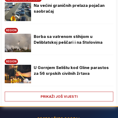
Na većini graničnih prelaza pojačan
saobraćaj
REGION
Borba sa vatrenom stihijom u
Deliblatskoj peščari i na Stolovima
REGION
U Gornjem Selištu kod Gline parastos
za 56 srpskih civilnih žrtava
PRIKAŽI JOŠ VIJESTI