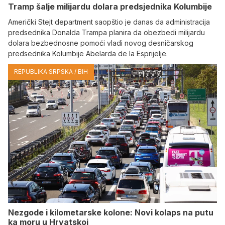
Tramp šalje milijardu dolara predsjednika Kolumbije
Američki Stejt department saopštio je danas da administracija
predsednika Donalda Trampa planira da obezbedi milijardu
dolara bezbednosne pomoći vladi novog desničarskog
predsednika Kolumbije Abelarda de la Esprijelje.
REPUBLIKA SRPSKA / BIH
Nezgode i kilometarske kolone: Novi kolaps na putu
ka moru u Hrvatskoj