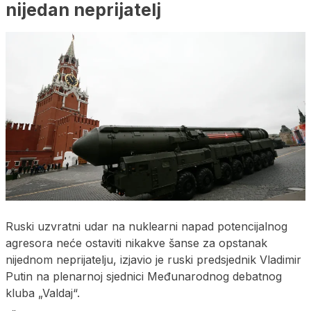
nijedan neprijatelj
Ruski uzvratni udar na nuklearni napad potencijalnog
agresora neće ostaviti nikakve šanse za opstanak
nijednom neprijatelju, izjavio je ruski predsjednik Vladimir
Putin na plenarnoj sjednici Međunarodnog debatnog
kluba „Valdaj“.