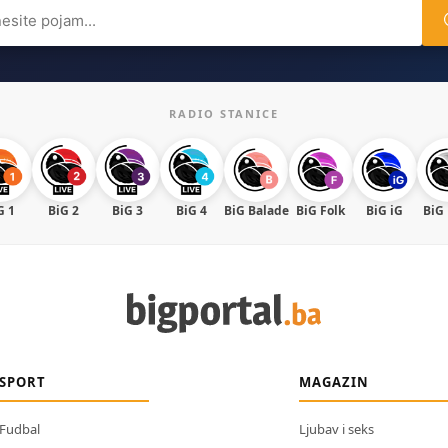
ch
RADIO STANICE
G 1
BiG 2
BiG 3
BiG 4
BiG Balade
BiG Folk
BiG iG
BiG
SPORT
MAGAZIN
Fudbal
Ljubav i seks