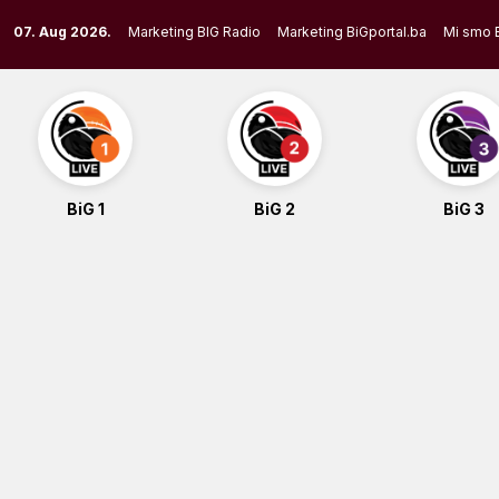
Skip
07. Aug 2026.
Marketing BIG Radio
Marketing BiGportal.ba
Mi smo 
to
content
BiG 1
BiG 2
BiG 3