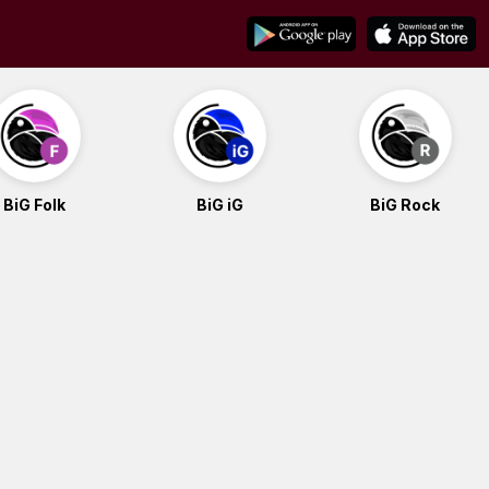
BiG Folk
BiG iG
BiG Rock