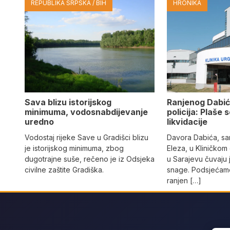
REPUBLIKA SRPSKA / BIH
HRONIKA
Sava blizu istorijskog
Ranjenog Dabić
minimuma, vodosnabdijevanje
policija: Plaše 
uredno
likvidacije
Vodostaj rijeke Save u Gradišci blizu
Davora Dabića, sa
je istorijskog minimuma, zbog
Eleza, u Kliničkom
dugotrajne suše, rečeno je iz Odsjeka
u Sarajevu čuvaju 
civilne zaštite Gradiška.
snage. Podsjećamo
ranjen […]