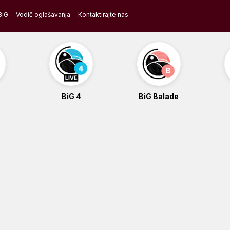
BiG
Vodič oglašavanja
Kontaktirajte nas
BiG 4
BiG Balade