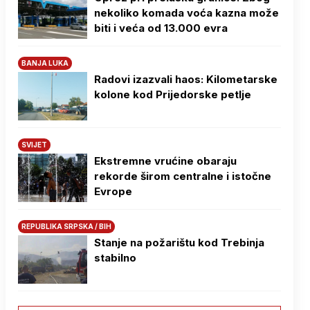
nekoliko komada voća kazna može
biti i veća od 13.000 evra
BANJA LUKA
Radovi izazvali haos: Kilometarske
kolone kod Prijedorske petlje
SVIJET
Ekstremne vrućine obaraju
rekorde širom centralne i istočne
Evrope
REPUBLIKA SRPSKA / BIH
Stanje na požarištu kod Trebinja
stabilno