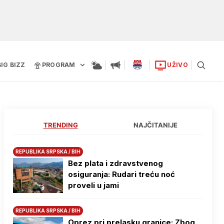
BIG BIZZ
PROGRAM
UŽIVO
TRENDING
NAJČITANIJE
REPUBLIKA SRPSKA / BIH
Bez plata i zdravstvenog
osiguranja: Rudari treću noć
proveli u jami
REPUBLIKA SRPSKA / BIH
Oprez pri prelasku granice: Zbog