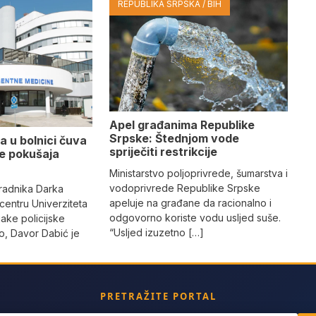
REPUBLIKA SRPSKA / BIH
Apel građanima Republike
Srpske: Štednjom vode
a u bolnici čuva
spriječiti restrikcije
se pokušaja
Ministarstvo poljoprivrede, šumarstva i
vodoprivrede Republike Srpske
radnika Darka
apeluje na građane da racionalno i
 centru Univerziteta
odgovorno koriste vodu usljed suše.
jake policijske
“Usljed izuzetno […]
, Davor Dabić je
PRETRAŽITE PORTAL