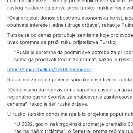
i partnerske veze, rekao je predsednik Rusije Vladimi
ruskog nuklearnog goriva prvoj turskoj nuklearnoj elekt
“Ovaj projekat donosi obostranu ekonomsku korist, jača
obuhvata interese i jedne i druge države”, rekao je Putin
Turska se od danas pridružuje zemljama koje proizvode n
uvek spremna da pruži ruku prijateljstva Turskoj.
“Rusija je spremna da podmiri sve potrebe za prirod
ćemo ga prodavati trećim zemljama”, kazao je ruski 
https://t.me/rtbalkan/17465?embed=1
Rusija ima za cilj da poveća isporuke gasa trećim zemlj
“Odlučni smo da intenziviramo saradnju u isporuci gasa t
regionalno gasno čvorište za snabdevanje zainteresova
cenama”, rekao je šef ruske države.
U rusko-turskim odnosima nije bilo projekata poput nukl
“U 2022. godini naš trgovinski promet je premašio 62
rad na našim tržištima”, o čemu je, prema rečima rus