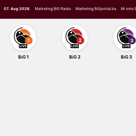
Skip
07. Aug 2026.
Marketing BIG Radio
Marketing BiGportal.ba
Mi smo 
to
content
BiG 1
BiG 2
BiG 3