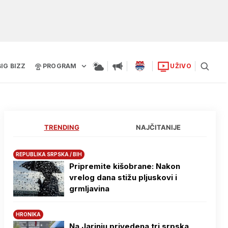
BIG BIZZ
PROGRAM
UŽIVO
TRENDING
NAJČITANIJE
REPUBLIKA SRPSKA / BIH
Pripremite kišobrane: Nakon
vrelog dana stižu pljuskovi i
grmljavina
HRONIKA
Na Јarinju privedena tri srpska