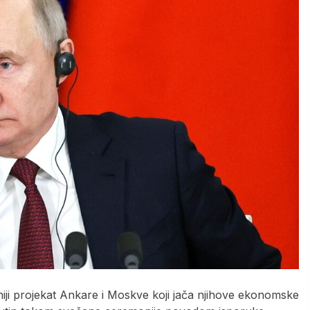
niji projekat Ankare i Moskve koji jača njihove ekonomske