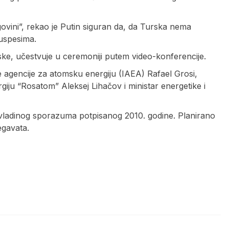
govini”, rekao je Putin siguran da, da Turska nema
 uspesima.
ke, učestvuje u ceremoniji putem video-konferencije.
e agencije za atomsku energiju (IAEA) Rafael Grosi,
iju “Rosatom” Aleksej Lihačov i ministar energetike i
ladinog sporazuma potpisanog 2010. godine. Planirano
egavata.