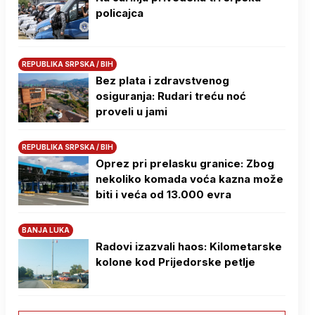
policajca
REPUBLIKA SRPSKA / BIH
Bez plata i zdravstvenog
osiguranja: Rudari treću noć
proveli u jami
REPUBLIKA SRPSKA / BIH
Oprez pri prelasku granice: Zbog
nekoliko komada voća kazna može
biti i veća od 13.000 evra
BANJA LUKA
Radovi izazvali haos: Kilometarske
kolone kod Prijedorske petlje