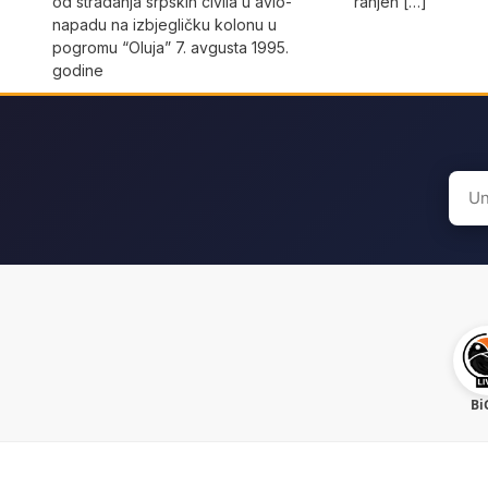
od stradanja srpskih civila u avio-
ranjen […]
napadu na izbjegličku kolonu u
pogromu “Oluja” 7. avgusta 1995.
godine
Sear
for:
Bi