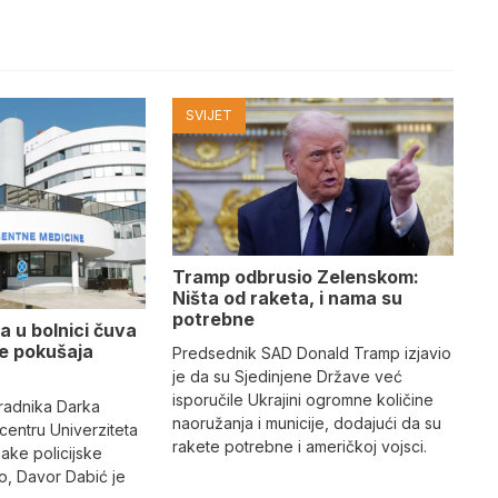
SVIJET
Tramp odbrusio Zelenskom:
Ništa od raketa, i nama su
potrebne
a u bolnici čuva
se pokušaja
Predsednik SAD Donald Tramp izjavio
je da su Sjedinjene Države već
isporučile Ukrajini ogromne količine
radnika Darka
naoružanja i municije, dodajući da su
 centru Univerziteta
rakete potrebne i američkoj vojsci.
jake policijske
, Davor Dabić je