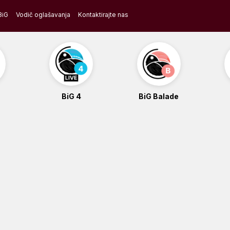
BiG
Vodič oglašavanja
Kontaktirajte nas
BiG 4
BiG Balade