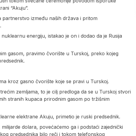
r Putin tokom svečane ceremonije povodom isporuke
rani “Akuju”.
 partnerstvo između naših država i pritom
.
uklearnu energiju, istakao je on i dodao da je Rusija
nim gasom, pravimo čvorište u Turskoj, preko kojeg
predsednik.
ama kroz gasno čvorište koje se pravi u Turskoj.
rećim zemljama, to je cilj predloga da se u Turskoj stvori
nih stranih kupaca prirodnim gasom po tržišnim
earne elektrane Akuju, primetio je ruski predsednik.
 milijarde dolara, povećaćemo ga i podstaći zajednički
kog predsednika bilo reči i tokom telefonskog