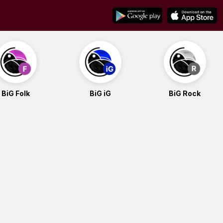
BiG Folk
BiG iG
BiG Rock