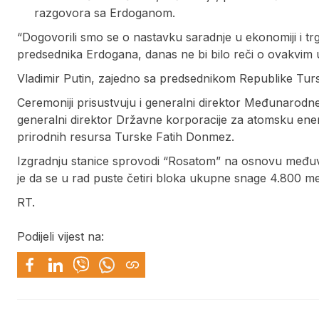
razgovora sa Erdoganom.
“Dogovorili smo se o nastavku saradnje u ekonomiji i tr
predsednika Erdogana, danas ne bi bilo reči o ovakvim
Vladimir Putin, zajedno sa predsednikom Republike Turs
Ceremoniji prisustvuju i generalni direktor Međunarodn
generalni direktor Državne korporacije za atomsku energ
prirodnih resursa Turske Fatih Donmez.
Izgradnju stanice sprovodi “Rosatom” na osnovu međuv
je da se u rad puste četiri bloka ukupne snage 4.800 m
RT.
Podijeli vijest na: