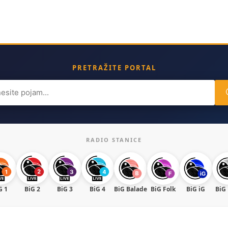
PRETRAŽITE PORTAL
ch
RADIO STANICE
G 1
BiG 2
BiG 3
BiG 4
BiG Balade
BiG Folk
BiG iG
BiG