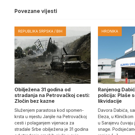
Povezane vijesti
REPUBLIKA SRPSKA / BIH
HRONIKA
Obilježena 31 godina od
Ranjenog Dabić
stradanja na Petrovačkoj cesti:
policija: Plaše 
Zločin bez kazne
likvidacije
Služenjem parastosa kod spomen-
Davora Dabića, sa
krsta u mjestu Janjile na Petrovačkoj
Eleza, u Kliničkom
cesti i polaganjem vijenaca za
u Sarajevu čuvaju 
stradale Srbe obilježena je 31 godina
snage. Podsjećamo