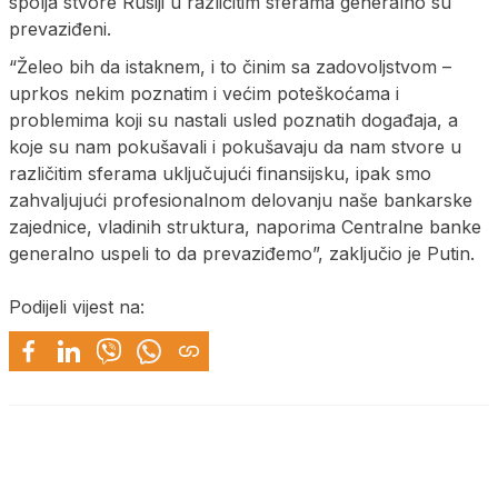
spolja stvore Rusiji u različitim sferama generalno su
prevaziđeni.
“Želeo bih da istaknem, i to činim sa zadovoljstvom –
uprkos nekim poznatim i većim poteškoćama i
problemima koji su nastali usled poznatih događaja, a
koje su nam pokušavali i pokušavaju da nam stvore u
različitim sferama uključujući finansijsku, ipak smo
zahvaljujući profesionalnom delovanju naše bankarske
zajednice, vladinih struktura, naporima Centralne banke
generalno uspeli to da prevaziđemo”, zaključio je Putin.
Podijeli vijest na: