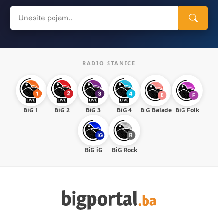
Search
for:
RADIO STANICE
BiG 1
BiG 2
BiG 3
BiG 4
BiG Balade
BiG Folk
BiG iG
BiG Rock