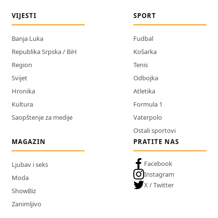
VIJESTI
SPORT
Banja Luka
Fudbal
Republika Srpska / BiH
Košarka
Region
Tenis
Svijet
Odbojka
Hronika
Atletika
Kultura
Formula 1
Saopštenje za medije
Vaterpolo
Ostali sportovi
MAGAZIN
PRATITE NAS
Facebook
Ljubav i seks
Instagram
Moda
X / Twitter
ShowBiz
Zanimljivo