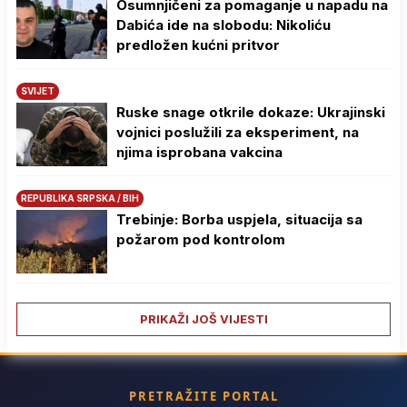
Osumnjičeni za pomaganje u napadu na
Dabića ide na slobodu: Nikoliću
predložen kućni pritvor
SVIJET
Ruske snage otkrile dokaze: Ukrajinski
vojnici poslužili za eksperiment, na
njima isprobana vakcina
REPUBLIKA SRPSKA / BIH
Trebinje: Borba uspjela, situacija sa
požarom pod kontrolom
PRIKAŽI JOŠ VIJESTI
PRETRAŽITE PORTAL