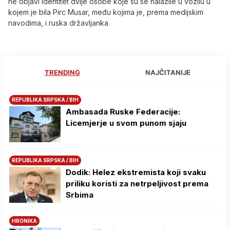
ne objavi identitet dvije osobe koje su se nalazile u vozilu u
kojem je bila Pirc Musar, među kojima je, prema medijskim
navodima, i ruska državljanka
TRENDING
NAJČITANIJE
REPUBLIKA SRPSKA / BIH
Ambasada Ruske Federacije:
Licemjerje u svom punom sjaju
REPUBLIKA SRPSKA / BIH
Dodik: Helez ekstremista koji svaku
priliku koristi za netrpeljivost prema
Srbima
HRONIKA