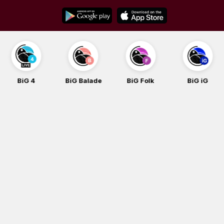
Skip
to
content
BiG 4
BiG Balade
BiG Folk
BiG iG