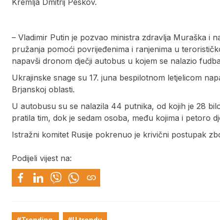
Kremlja Dmitrij Peskov.
– Vladimir Putin je pozvao ministra zdravlja Muraška i
pružanja pomoći povrijeđenima i ranjenima u terorističkom
napavši dronom dječji autobus u kojem se nalazio fudbal
Ukrajinske snage su 17. juna bespilotnom letjelicom napa
Brjanskoj oblasti.
U autobusu su se nalazila 44 putnika, od kojih je 28 bil
pratila tim, dok je sedam osoba, među kojima i petoro dj
Istražni komitet Rusije pokrenuo je krivični postupak zbo
Podijeli vijest na:
#Trending
#U trendu