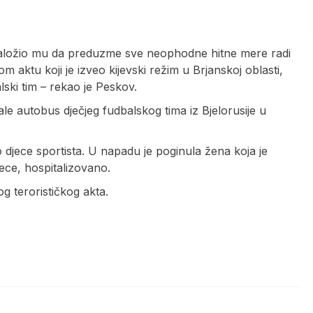
 naložio mu da preduzme sve neophodne hitne mere radi
 aktu koji je izveo kijevski režim u Brjanskoj oblasti,
ski tim – rekao je Peskov.
le autobus dječjeg fudbalskog tima iz Bjelorusije u
o djece sportista. U napadu je poginula žena koja je
ece, hospitalizovano.
g terorističkog akta.