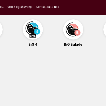
BiG
Vodič oglašavanja
Kontaktirajte nas
BiG 4
BiG Balade