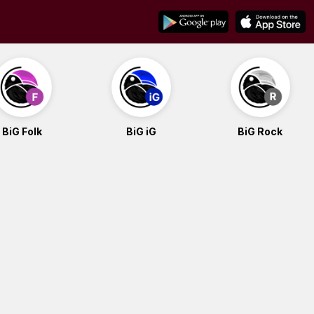
BiG Folk
BiG iG
BiG Rock