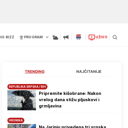
BIG BIZZ
PROGRAM
UŽIVO
TRENDING
NAJČITANIJE
REPUBLIKA SRPSKA / BIH
Pripremite kišobrane: Nakon
vrelog dana stižu pljuskovi i
grmljavina
HRONIKA
Na Јarinju privedena tri srpska