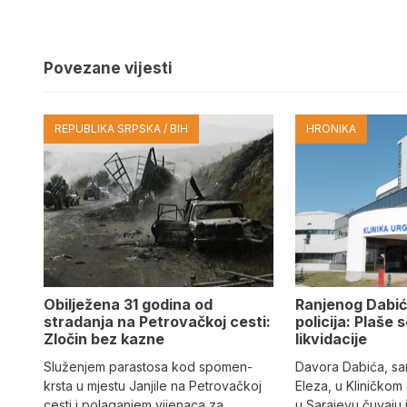
Povezane vijesti
REPUBLIKA SRPSKA / BIH
HRONIKA
Obilježena 31 godina od
Ranjenog Dabić
stradanja na Petrovačkoj cesti:
policija: Plaše 
Zločin bez kazne
likvidacije
Služenjem parastosa kod spomen-
Davora Dabića, sa
krsta u mjestu Janjile na Petrovačkoj
Eleza, u Kliničkom
cesti i polaganjem vijenaca za
u Sarajevu čuvaju 