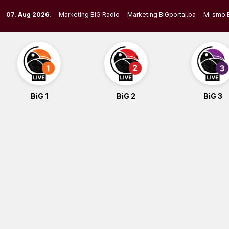
Skip
07. Aug 2026.
Marketing BIG Radio
Marketing BiGportal.ba
Mi smo 
to
content
BiG 1
BiG 2
BiG 3