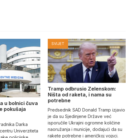
SVIJET
Tramp odbrusio Zelenskom:
Ništa od raketa, i nama su
potrebne
a u bolnici čuva
se pokušaja
Predsednik SAD Donald Tramp izjavio
je da su Sjedinjene Države već
isporučile Ukrajini ogromne količine
radnika Darka
naoružanja i municije, dodajući da su
 centru Univerziteta
rakete potrebne i američkoj vojsci.
jake policijske