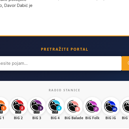
, Davor Dabić je
PRETRAŽITE PORTAL
ch
RADIO STANICE
G 1
BiG 2
BiG 3
BiG 4
BiG Balade
BiG Folk
BiG iG
BiG