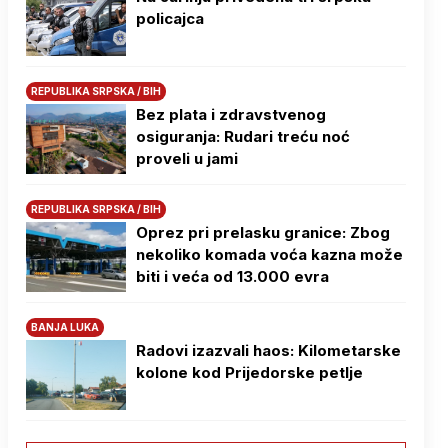
policajca
REPUBLIKA SRPSKA / BIH
Bez plata i zdravstvenog
osiguranja: Rudari treću noć
proveli u jami
REPUBLIKA SRPSKA / BIH
Oprez pri prelasku granice: Zbog
nekoliko komada voća kazna može
biti i veća od 13.000 evra
BANJA LUKA
Radovi izazvali haos: Kilometarske
kolone kod Prijedorske petlje