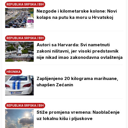
REPUBLIKA SRPSKA / BIH
Nezgode i kilometarske kolone: Novi
kolaps na putu ka moru u Hrvatskoj
REPUBLIKA SRPSKA / BIH
Autori sa Harvarda: Svi nametnuti
zakoni ništavni, jer visoki predstavnik
nije nikad imao zakonodavna ovlaštenja
HRONIKA
Zaplijenjeno 20 kilograma marihuane,
uhapšen Zećanin
REPUBLIKA SRPSKA / BIH
Stiže promjena vremena: Naoblačenje
uz lokalnu kišu i pljuskove