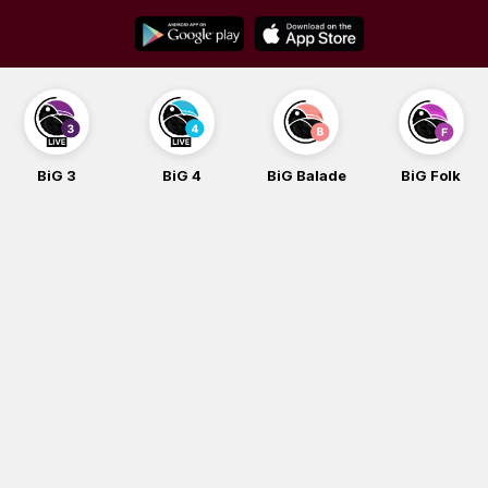
Skip
to
content
BiG 3
BiG 4
BiG Balade
BiG Folk