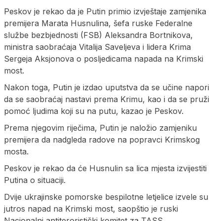
Peskov je rekao da je Putin primio izvještaje zamjenika
premijera Marata Husnulina, šefa ruske Federalne
službe bezbjednosti (FSB) Aleksandra Bortnikova,
ministra saobraćaja Vitalija Saveljeva i lidera Krima
Sergeja Aksjonova o posljedicama napada na Krimski
most.
Nakon toga, Putin je izdao uputstva da se učine napori
da se saobraćaj nastavi prema Krimu, kao i da se pruži
pomoć ljudima koji su na putu, kazao je Peskov.
Prema njegovim riječima, Putin je naložio zamjeniku
premijera da nadgleda radove na popravci Krimskog
mosta.
Peskov je rekao da će Husnulin sa lica mjesta izvijestiti
Putina o situaciji.
Dvije ukrajinske pomorske bespilotne letjelice izvele su
jutros napad na Krimski most, saopštio je ruski
Nacionalni antiteroristički komitet za TASS.