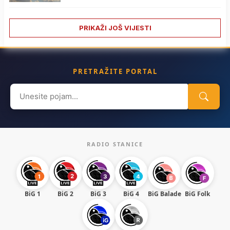
PRIKAŽI JOŠ VIJESTI
PRETRAŽITE PORTAL
Search
for:
RADIO STANICE
BiG 1
BiG 2
BiG 3
BiG 4
BiG Balade
BiG Folk