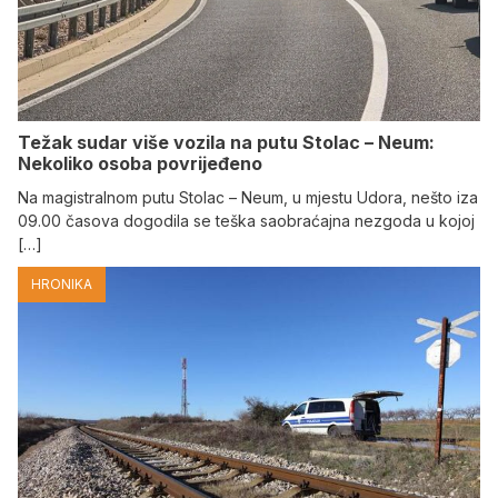
Težak sudar više vozila na putu Stolac – Neum:
Nekoliko osoba povrijeđeno
Na magistralnom putu Stolac – Neum, u mjestu Udora, nešto iza
09.00 časova dogodila se teška saobraćajna nezgoda u kojoj
[…]
HRONIKA