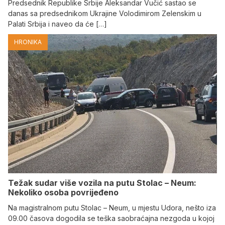
Predsednik Republike Srbije Aleksandar Vučić sastao se
danas sa predsednikom Ukrajine Volodimirom Zelenskim u
Palati Srbija i naveo da će […]
HRONIKA
Težak sudar više vozila na putu Stolac – Neum:
Nekoliko osoba povrijeđeno
Na magistralnom putu Stolac – Neum, u mjestu Udora, nešto iza
09.00 časova dogodila se teška saobraćajna nezgoda u kojoj