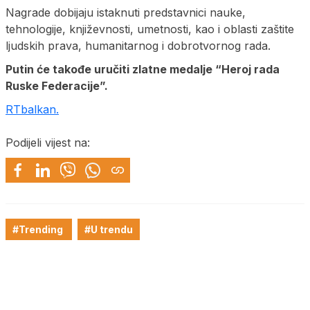
Nagrade dobijaju istaknuti predstavnici nauke,
tehnologije, književnosti, umetnosti, kao i oblasti zaštite
ljudskih prava, humanitarnog i dobrotvornog rada.
Putin će takođe uručiti zlatne medalje “Heroj rada
Ruske Federacije”.
RTbalkan.
Podijeli vijest na:
#Trending
#U trendu