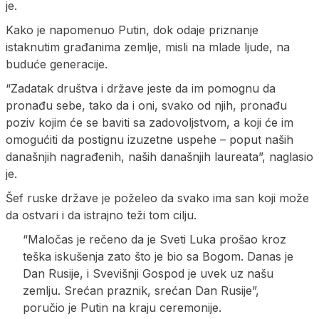
je.
Kako je napomenuo Putin, dok odaje priznanje
istaknutim građanima zemlje, misli na mlade ljude, na
buduće generacije.
“Zadatak društva i države jeste da im pomognu da
pronađu sebe, tako da i oni, svako od njih, pronađu
poziv kojim će se baviti sa zadovoljstvom, a koji će im
omogućiti da postignu izuzetne uspehe – poput naših
današnjih nagrađenih, naših današnjih laureata”, naglasio
je.
Šef ruske države je poželeo da svako ima san koji može
da ostvari i da istrajno teži tom cilju.
“Maločas je rečeno da je Sveti Luka prošao kroz
teška iskušenja zato što je bio sa Bogom. Danas je
Dan Rusije, i Svevišnji Gospod je uvek uz našu
zemlju. Srećan praznik, srećan Dan Rusije”,
poručio je Putin na kraju ceremonije.