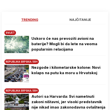
TRENDING
NAJČITANIJE
SVIJET
Uskoro će nas prevoziti avioni na
baterije? Mogli bi da lete na veoma
popularnim relacijama
REPUBLIKA SRPSKA / BIH
Nezgode i kilometarske kolone: Novi
kolaps na putu ka moru u Hrvatskoj
REPUBLIKA SRPSKA / BIH
Autori sa Harvarda: Svi nametnuti
zakoni ništavni, jer visoki predstavnik
nije nikad imao zakonodavna ovlaštenja