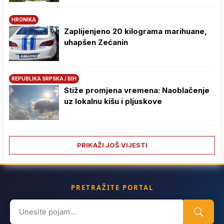
HRONIKA
Zaplijenjeno 20 kilograma marihuane,
uhapšen Zećanin
REPUBLIKA SRPSKA / BIH
Stiže promjena vremena: Naoblačenje
uz lokalnu kišu i pljuskove
PRIKAŽI JOŠ VIJESTI
PRETRAŽITE PORTAL
Search
for: