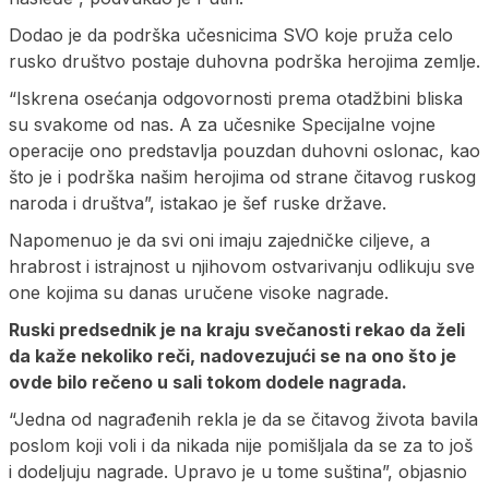
Dodao je da podrška učesnicima SVO koje pruža celo
rusko društvo postaje duhovna podrška herojima zemlje.
“Iskrena osećanja odgovornosti prema otadžbini bliska
su svakome od nas. A za učesnike Specijalne vojne
operacije ono predstavlja pouzdan duhovni oslonac, kao
što je i podrška našim herojima od strane čitavog ruskog
naroda i društva”, istakao je šef ruske države.
Napomenuo je da svi oni imaju zajedničke ciljeve, a
hrabrost i istrajnost u njihovom ostvarivanju odlikuju sve
one kojima su danas uručene visoke nagrade.
Ruski predsednik je na kraju svečanosti rekao da želi
da kaže nekoliko reči, nadovezujući se na ono što je
ovde bilo rečeno u sali tokom dodele nagrada.
“Jedna od nagrađenih rekla je da se čitavog života bavila
poslom koji voli i da nikada nije pomišljala da se za to još
i dodeljuju nagrade. Upravo je u tome suština”, objasnio