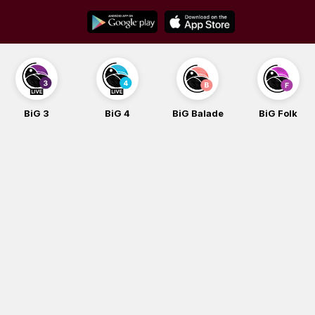
Skip
to
content
BiG 3
BiG 4
BiG Balade
BiG Folk