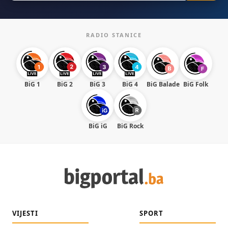
RADIO STANICE
BiG 1
BiG 2
BiG 3
BiG 4
BiG Balade
BiG Folk
BiG iG
BiG Rock
VIJESTI
SPORT