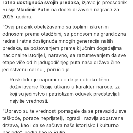
ratna dostignuća svojih predaka
, izjavio je predsednik
Rusije
Vladimir Putin
na dodeli državnih nagrada za
2025. godinu.
“Ovaj praznik obeležavamo sa toplim i iskrenim
odnosom prema otadžbini, sa ponosom na grandiozna
radna i ratna dostignuća mnogih generacija naših
predaka, sa poštovanjem prema ključnim događajima
nacionalne istorije i, naravno, sa razumevanjem da sve
etape više od hiljadugodišnjeg puta naše države čine
jedinstvenu celinu”, poručio je.
Ruski lider je napomenuo da je duboko lično
doživljavanje Rusije utkano u karakter naroda, za
koji su jedinstvo i patriotizam oduvek predstavljali
najviše vrednosti.
“Upravo su te vrednosti pomagale da se prevaziđu sve
teškoće, poraze neprijatelji, izgradi i razvija sopstvena
država, kao i da se sačuva naše istorijsko i kulturno
nasleđe”, podvukao je Putin.