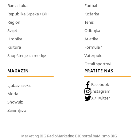
Banja Luka
Fudbal
Republika Srpska / BiH
Košarka
Region
Tenis
Svijet
Odbojka
Hronika
Atletika
Kultura
Formula 1
Saopštenje za medije
Vaterpolo
Ostali sportovi
MAGAZIN
PRATITE NAS
Facebook
Ljubav i seks
Instagram
Moda
X / Twitter
ShowBiz
Zanimljivo
Marketing BIG Radio
Marketing BIGportal.ba
Mi smo BIG