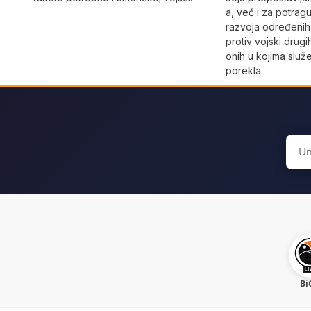
a, već i za potra
razvoja određenih
protiv vojski drug
onih u kojima služ
porekla
Sear
for:
Bi