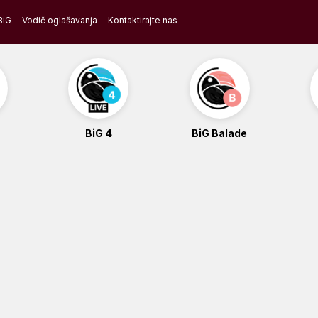
BiG
Vodič oglašavanja
Kontaktirajte nas
BiG 4
BiG Balade