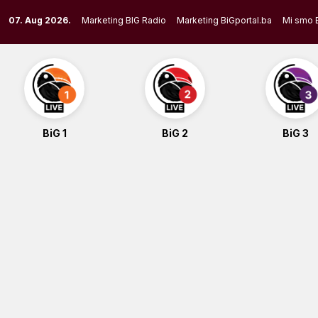
Skip
07. Aug 2026.
Marketing BIG Radio
Marketing BiGportal.ba
Mi smo 
to
content
BiG 1
BiG 2
BiG 3