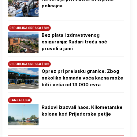
policajca
REPUBLIKA SRPSKA / BIH
Bez plata i zdravstvenog
osiguranja: Rudari treću noć
proveli u jami
REPUBLIKA SRPSKA / BIH
Oprez pri prelasku granice: Zbog
nekoliko komada voća kazna može
biti i veća od 13.000 evra
BANJA LUKA
Radovi izazvali haos: Kilometarske
kolone kod Prijedorske petlje