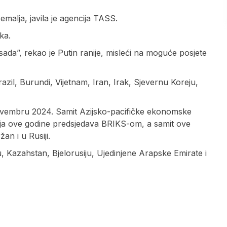
emalja, javila je agencija TASS.
ka.
ada”, rekao je Putin ranije, misleći na moguće posjete
razil, Burundi, Vijetnam, Iran, Irak, Sjevernu Koreju,
ovembru 2024. Samit Azijsko-pacifičke ekonomske
ija ove godine predsjedava BRIKS-om, a samit ove
an i u Rusiji.
u, Kazahstan, Bjelorusiju, Ujedinjene Arapske Emirate i