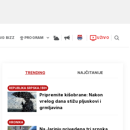
BIG BIZZ
PROGRAM
UŽIVO
TRENDING
NAJČITANIJE
REPUBLIKA SRPSKA / BIH
Pripremite kišobrane: Nakon
vrelog dana stižu pljuskovi i
grmljavina
HRONIKA
Na Јarinju privedena tri srpska