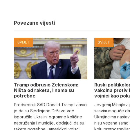
Povezane vijesti
SVIJET
SVIJET
Tramp odbrusio Zelenskom:
Ruski politikolo
Ništa od raketa, i nama su
vakcina protiv 
potrebne
vojnici kao pok
Predsednik SAD Donald Tramp izjavio
Jevgenij Mihajlov 
je da su Sjedinjene Države već
sasvim moguće da
isporučile Ukrajini ogromne količine
Ukrajincima nastavi
naoružanja i municije, dodajući da su
nisu vezana samo 
rakete potrebne i američkoj vojsci.
koju pretpostavlja