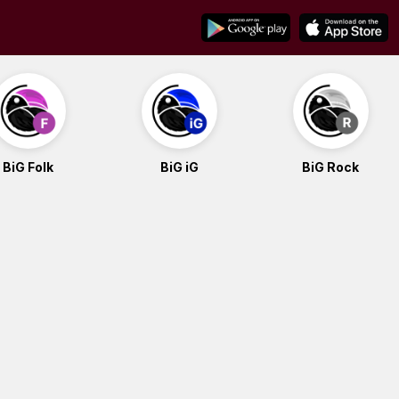
BiG Folk
BiG iG
BiG Rock