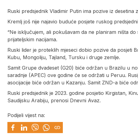
Ruski predsjednik Vladimir Putin ima pozive iz desetina z
Kremlj još nije najavio buduće posjete ruskog predsjedni
“Ne isključujem, ali pokušavam da ne planiram ništa do s
prijateljskim nacijama.
Ruski lider je proteklih mjeseci dobio pozive da posjeti B
Kubu, Mongoliju, Tajland, Tursku i druge zemlje.
Samit Grupe dvadeset (G20) biće održan u Brazilu u n
saradnje (APEC) ove godine će se održati u Peruu. Rus
asocijacije biće održan u Kazanju. Samit ZND-a biće održ
Ruski predsjednik je 2023. godine posjetio Kirgistan, Kin
Saudijsku Arabiju, prenosi Dnevni Avaz.
Podijeli vijest na: