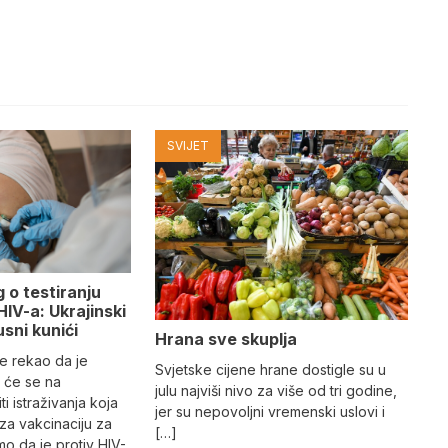
SVIJET
g o testiranju
HIV-a: Ukrajinski
usni kunići
Hrana sve skuplja
je rekao da je
Svjetske cijene hrane dostigle su u
 će se na
julu najviši nivo za više od tri godine,
ti istraživanja koja
jer su nepovoljni vremenski uslovi i
za vakcinaciju za
[…]
mo da je protiv HIV-