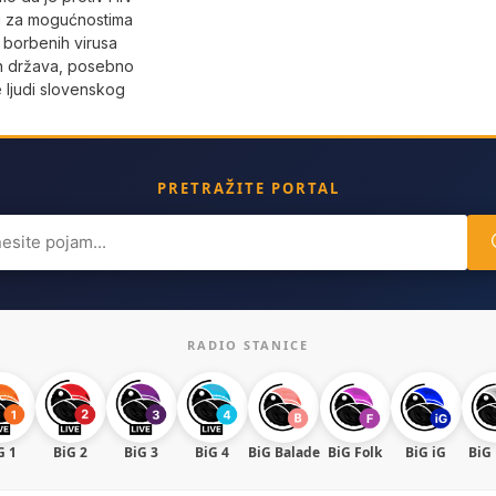
gu za mogućnostima
 borbenih virusa
ih država, posebno
e ljudi slovenskog
PRETRAŽITE PORTAL
ch
RADIO STANICE
G 1
BiG 2
BiG 3
BiG 4
BiG Balade
BiG Folk
BiG iG
BiG