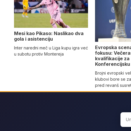
Mesi kao Pikaso: Naslikao dva
gola i asistenciju
Evropska scen
Inter naredni meč u Liga kupu igra već
fokusu: Večeras
u subotu protiv Montereja
kvalifikacije za
Konferencijsku 
Brojni evropski vel
klubovi bore se z
pred revanš susre
Sear
for: