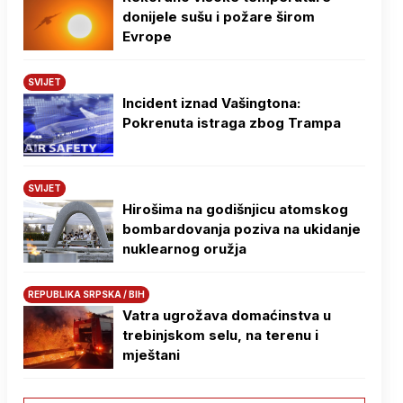
donijele sušu i požare širom
Evrope
SVIJET
Incident iznad Vašingtona:
Pokrenuta istraga zbog Trampa
SVIJET
Hirošima na godišnjicu atomskog
bombardovanja poziva na ukidanje
nuklearnog oružja
REPUBLIKA SRPSKA / BIH
Vatra ugrožava domaćinstva u
trebinjskom selu, na terenu i
mještani