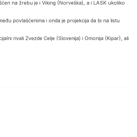
ćen na žrebu je i Viking (Norveška), a i LASK ukoliko
eđu povlašćenima i onda je projekcija da bi na listu
jalni rivali Zvezde Celje (Slovenija) i Omonija (Kipar), ali