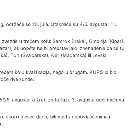
g, održaće se 20. jula. Utakmice su 4/5. avgusta i 11.
ne zvezde u trećem kolu: Šamrok (Irska), Omonija (Kipar),
ltar), ali uopšte ne bi predstavljalo iznenađenje da se tu
ka), Tun (Švajcarska), Đer (Mađarska) ili Levski
trećem kolu kvalifkacija, nego u drugom. KUPS bi bio
skoče dve runde.
25/26. avgusta, a žreb za tu fazu 3. avgusta uoči mečeva
 pre skoro mesec dana, biti među nepovlašćenima i
.