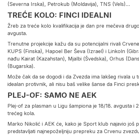
(Severna Irska), Petrokub (Moldavija), TNS (Vels)…
TREĆE KOLO: FINCI IDEALNI
Žreb za treće kolo kvalifikacija je dan pre mečeva drugo
avgusta.
Trenutne projekcije kažu da su potencijalni rivali Crve
KUPS (Finska), Hapoel Ber Ševa (Izrael) i Linkoln (Gibra
nađu Kairat (Kazahstan), Mjalbi (Švedska), Orhus (Dans
(Bugarska).
Može čak da se dogodi i da Zvezda ima lakšeg rivala u 
idealan protivnik, ali nisu baš velike šanse da Finci pre
PLEJ-OF: SAMO NE AEK
Plej-of za plasman u Ligu šampiona je 18/18. avgusta i 
trećeg kola.
Marko Nikolić i AEK će, kako je Sport klub najavio još
predstavljati najnepoželjniju prepreku za Crvenu zvezdu