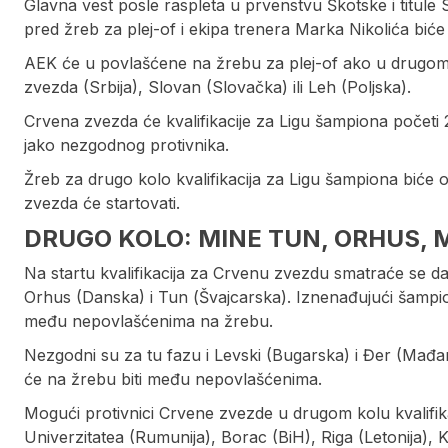
Glavna vest posle raspleta u prvenstvu Škotske i titul
pred žreb za plej-of i ekipa trenera Marka Nikolića biće u
AEK će u povlašćene na žrebu za plej-of ako u drugom 
zvezda (Srbija), Slovan (Slovačka) ili Leh (Poljska).
Crvena zvezda će kvalifikacije za Ligu šampiona početi 21.
jako nezgodnog protivnika.
Žreb za drugo kolo kvalifikacija za Ligu šampiona biće o
zvezda će startovati.
DRUGO KOLO: MINE TUN, ORHUS, 
Na startu kvalifikacija za Crvenu zvezdu smatraće se da
Orhus (Danska) i Tun (Švajcarska). Iznenađujući šampioni
među nepovlašćenima na žrebu.
Nezgodni su za tu fazu i Levski (Bugarska) i Đer (Mađar
će na žrebu biti među nepovlašćenima.
Mogući protivnici Crvene zvezde u drugom kolu kvalifikac
Univerzitatea (Rumunija), Borac (BiH), Riga (Letonija), K