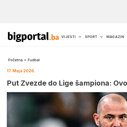
VIJESTI
SPORT
MAGAZIN
Početna
»
Fudbal
17. Maja 2026.
Put Zvezde do Lige šampiona: Ovo 