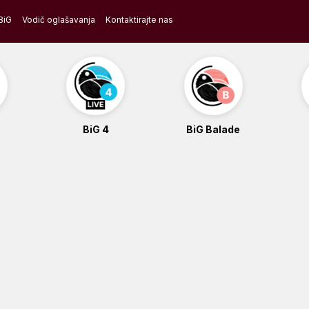
BiG
Vodič oglašavanja
Kontaktirajte nas
BiG 4
BiG Balade