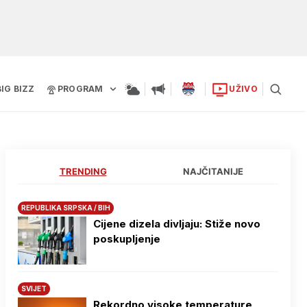
BIG BIZZ
PROGRAM
UŽIVO
TRENDING
NAJČITANIJE
REPUBLIKA SRPSKA / BIH
Cijene dizela divljaju: Stiže novo
poskupljenje
SVIJET
Rekordno visoke temperature