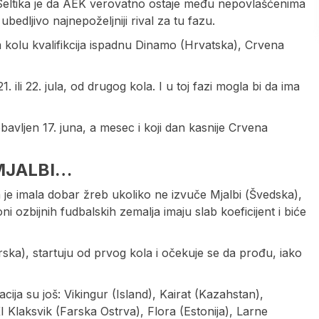
e Seltika je da AEK verovatno ostaje među nepovlašćenima
bedljivo najnepoželjniji rival za tu fazu.
kolu kvalifikcija ispadnu Dinamo (Hrvatska), Crvena
 ili 22. jula, od drugog kola. I u toj fazi mogla bi da ima
bavljen 17. juna, a mesec i koji dan kasnije Crvena
MJALBI…
 je imala dobar žreb ukoliko ne izvuče Mjalbi (Švedska),
 ozbijnih fudbalskih zemalja imaju slab koeficijent i biće
ska), startuju od prvog kola i očekuje se da prođu, iako
ija su još: Vikingur (Island), Kairat (Kazahstan),
I Klaksvik (Farska Ostrva), Flora (Estonija), Larne