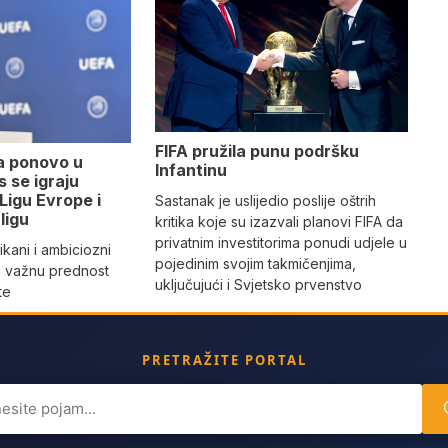
FIFA pružila punu podršku
a ponovo u
Infantinu
 se igraju
 Ligu Evrope i
Sastanak je uslijedio poslije oštrih
ligu
kritika koje su izazvali planovi FIFA da
privatnim investitorima ponudi udjele u
ikani i ambiciozni
pojedinim svojim takmičenjima,
a važnu prednost
uključujući i Svjetsko prvenstvo
te
PRETRAŽITE PORTAL
ch