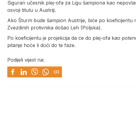
Siguran učesnik plej-ofa za Ligu šampiona kao nepovlaš
osvoji titulu u Austriji.
Ako Šturm bude šampion Austrije, biće po koeficijentu m
Zvezdinih protivnika došao Leh (Poljska).
Po koeficijentu je projekcija da će do plej-ofa kao potenci
pitanje hoće li doći do te faze.
Podijeli vijest na: