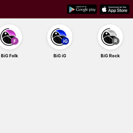
BiG Folk
BiG iG
BiG Rock