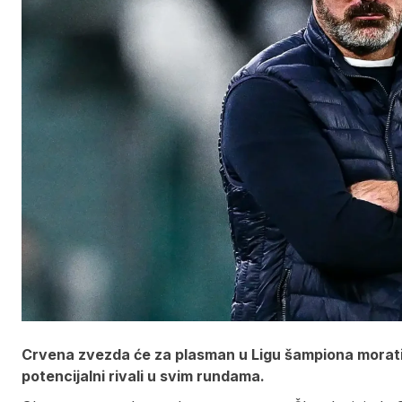
Crvena zvezda će za plasman u Ligu šampiona morati da
potencijalni rivali u svim rundama.