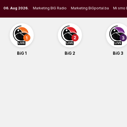
Skip
06. Aug 2026.
Marketing BIG Radio
Marketing BiGportal.ba
Mi smo 
to
content
BiG 1
BiG 2
BiG 3