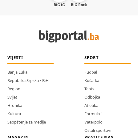
BiG iG
BiG Rock
VIJESTI
SPORT
Banja Luka
Fudbal
Republika Srpska / BiH
Košarka
Region
Tenis
Svijet
Odbojka
Hronika
Atletika
Kultura
Formula 1
Saopštenje za medije
Vaterpolo
Ostali sportovi
MAGAZIN
PRATITE NAS