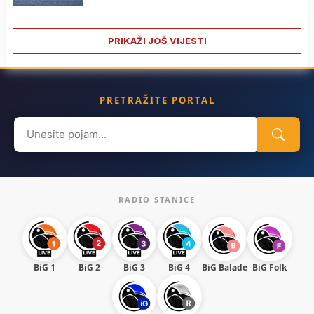
PRIKAŽI JOŠ VIJESTI
PRETRAŽITE PORTAL
Search
for:
RADIO STANICE
BiG 1
BiG 2
BiG 3
BiG 4
BiG Balade
BiG Folk