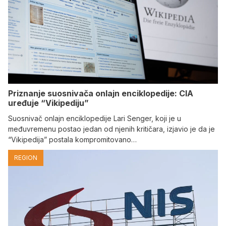
Priznanje suosnivača onlajn enciklopedije: CIA
uređuje “Vikipediju”
Suosnivač onlajn enciklopedije Lari Senger, koji je u
međuvremenu postao jedan od njenih kritičara, izjavio je da je
“Vikipedija” postala kompromitovano…
REGION