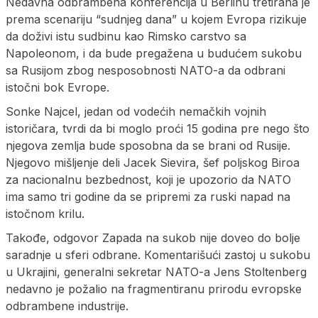
Nedavna odbrambena konferencija u Berlinu tretirana je
prema scenariju “sudnjeg dana” u kojem Evropa rizikuje
da doživi istu sudbinu kao Rimsko carstvo sa
Napoleonom, i da bude pregažena u budućem sukobu
sa Rusijom zbog nesposobnosti NATO-a da odbrani
istočni bok Evrope.
Sonke Najcel, jedan od vodećih nemačkih vojnih
istoričara, tvrdi da bi moglo proći 15 godina pre nego što
njegova zemlja bude sposobna da se brani od Rusije.
Njegovo mišljenje deli Jacek Sievira, šef poljskog Biroa
za nacionalnu bezbednost, koji je upozorio da NATO
ima samo tri godine da se pripremi za ruski napad na
istočnom krilu.
Takođe, odgovor Zapada na sukob nije doveo do bolje
saradnje u sferi odbrane. Кomentarišući zastoj u sukobu
u Ukrajini, generalni sekretar NATO-a Jens Stoltenberg
nedavno je požalio na fragmentiranu prirodu evropske
odbrambene industrije.