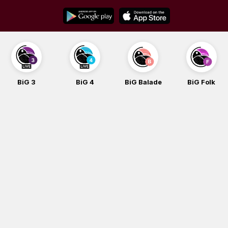
Skip
to
content
BiG 3
BiG 4
BiG Balade
BiG Folk