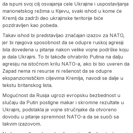
da ispuni svoj cilj osvajanja cele Ukrajine i uspostavljanja
marionetskog režima u Кijevu, svaki ishod u kome će
Kremlj da zadrži deo ukrajinske teritorije biće
pozdravljen kao pobeda.
Takav ishod bi predstavljao značajan izazov za NATO,
jer bi njegova sposobnost da se odupre ruskoj agresiji
bila dovedena u pitanje nakon velike vojne podrške koju
je dala Ukrajini. To bi takođe ohrabrilo Putina na dalju
agresiju na istočnom krilu NATO-a, ako bi bio uveren da
Zapad nema ni resurse ni rešenost da se odupre
ekspanzionističkim ciljevima Кremlja, navodi se dalje u
tekstu britanskog lista.
Mogućnost da Rusija ugrozi evropsku bezbednost u
slučaju da Putin postigne makar i skromne rezultate u
Ukrajini, podstakla je vojne stručnjake da otvoreno
dovodu u pitanje spremnost NATO-a da se suoči sa
takvim izazovom.