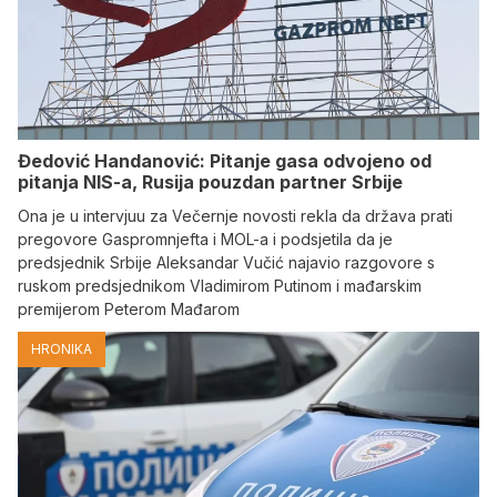
Đedović Handanović: Pitanje gasa odvojeno od
pitanja NIS-a, Rusija pouzdan partner Srbije
Ona je u intervjuu za Večernje novosti rekla da država prati
pregovore Gaspromnjefta i MOL-a i podsjetila da je
predsjednik Srbije Aleksandar Vučić najavio razgovore s
ruskom predsjednikom Vladimirom Putinom i mađarskim
premijerom Peterom Mađarom
HRONIKA