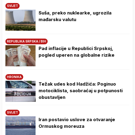
SVIJET
Suša, preko nuklearke, ugrozila
mađarsku valutu
REPUBLIKA SRPSKA / BIH
Pad inflacije u Republici Srpskoj,
pogled uperen na globalne rizike
HRONIKA
Težak udes kod Hadžića: Poginuo
motociklista, saobraćaj u potpunosti
obustavljen
SVIJET
Iran postavio uslove za otvaranje
Ormuskog moreuza