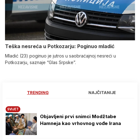
Teška nesreća u Potkozarju: Poginuo mladić
Mladić (23) poginuo je jutros u saobraćajnoj nesreći u
Potkozarju, saznaje “Glas Srpske”.
TRENDING
NAJČITANIJE
SVIJET
Objavljeni prvi snimci Modžtabe
Hamneja kao vrhovnog vođe Irana