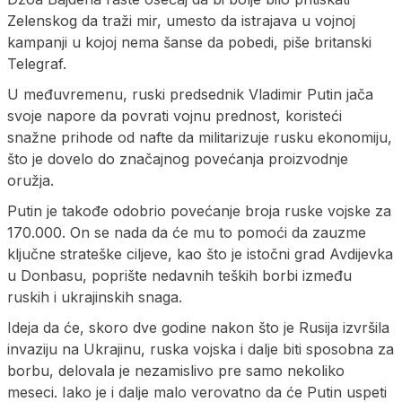
Zelenskog da traži mir, umesto da istrajava u vojnoj
kampanji u kojoj nema šanse da pobedi, piše britanski
Telegraf.
U međuvremenu, ruski predsednik Vladimir Putin jača
svoje napore da povrati vojnu prednost, koristeći
snažne prihode od nafte da militarizuje rusku ekonomiju,
što je dovelo do značajnog povećanja proizvodnje
oružja.
Putin je takođe odobrio povećanje broja ruske vojske za
170.000. On se nada da će mu to pomoći da zauzme
ključne strateške ciljeve, kao što je istočni grad Avdijevka
u Donbasu, poprište nedavnih teških borbi između
ruskih i ukrajinskih snaga.
Ideja da će, skoro dve godine nakon što je Rusija izvršila
invaziju na Ukrajinu, ruska vojska i dalje biti sposobna za
borbu, delovala je nezamislivo pre samo nekoliko
meseci. Iako je i dalje malo verovatno da će Putin uspeti