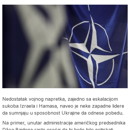
Nedostatak vojnog napretka, zajedno sa eskalacijom
sukoba Izraela i Hamasa, naveo je neke zapadne lidere
da sumnjaju u sposobnost Ukrajine da odnese pobedu.
Na primer, unutar administracije američkog predsednika
Džoa Bajdena raste osećaj da bi bolje bilo pritiskati