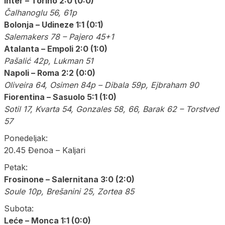
Inter – Torino 2:0 (0:0)
Čalhanoglu 56, 61p
Bolonja – Udineze 1:1 (0:1)
Salemakers 78 – Pajero 45+1
Atalanta – Empoli 2:0 (1:0)
Pašalić 42p, Lukman 51
Napoli – Roma 2:2 (0:0)
Oliveira 64, Osimen 84p – Dibala 59p, Ejbraham 90
Fiorentina – Sasuolo 5:1 (1:0)
Sotil 17, Kvarta 54, Gonzales 58, 66, Barak 62 – Torstved
57
Ponedeljak:
20.45 Đenoa – Kaljari
Petak:
Frosinone – Salernitana 3:0 (2:0)
Soule 10p, Brešanini 25, Zortea 85
Subota:
Leće – Monca 1:1 (0:0)