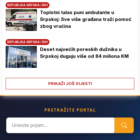
REPUBLIKA SRPSKA / BIH
Toplotni talas puni ambulante u
Srpskoj: Sve više građana traži pomoć
zbog vrućina
REPUBLIKA SRPSKA / BIH
Deset najvećih poreskih dužnika u
Srpskoj duguju više od 84 miliona KM
PRIKAŽI JOŠ VIJESTI
PRETRAŽITE PORTAL
Search
for: