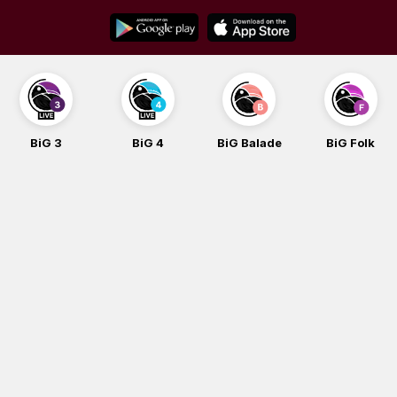
Skip
to
content
BiG 3
BiG 4
BiG Balade
BiG Folk