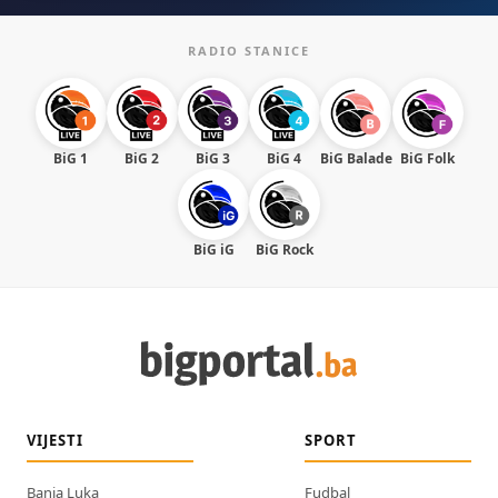
RADIO STANICE
BiG 1
BiG 2
BiG 3
BiG 4
BiG Balade
BiG Folk
BiG iG
BiG Rock
VIJESTI
SPORT
Banja Luka
Fudbal