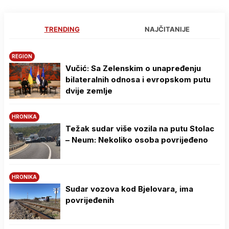
TRENDING
NAJČITANIJE
REGION
Vučić: Sa Zelenskim o unapređenju
bilateralnih odnosa i evropskom putu
dvije zemlje
HRONIKA
Težak sudar više vozila na putu Stolac
– Neum: Nekoliko osoba povrijeđeno
HRONIKA
Sudar vozova kod Bjelovara, ima
povrijeđenih