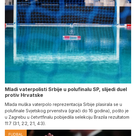
Mladi vaterpolisti Srbije u polufinalu SP, slijedi duel
protiv Hrvatske
Mlada muška vaterpolo reprezentacija Srbije plasirala se u
polufinale Svjetskog prvenstva (igrači do 16 godina), pošto je
u Zagrebu u četvrtfinalu pobijedila selekciju Brazila rezultatom
11:7 (3:1, 2:2, 2:1, 4:3).
FUDBAL