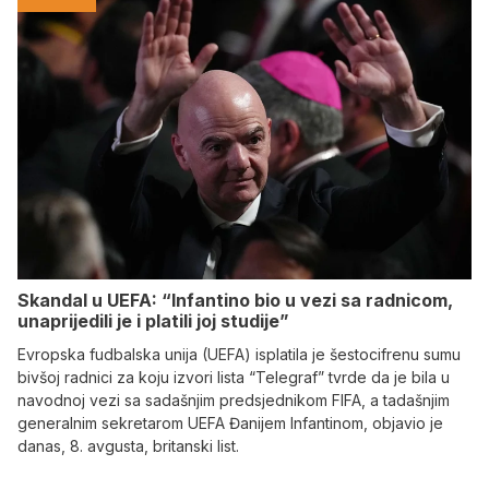
Skandal u UEFA: “Infantino bio u vezi sa radnicom,
unaprijedili je i platili joj studije”
Evropska fudbalska unija (UEFA) isplatila je šestocifrenu sumu
bivšoj radnici za koju izvori lista “Telegraf” tvrde da je bila u
navodnoj vezi sa sadašnjim predsjednikom FIFA, a tadašnjim
generalnim sekretarom UEFA Đanijem Infantinom, objavio je
danas, 8. avgusta, britanski list.