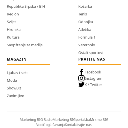
Republika Srpska / BiH
Košarka
Region
Tenis
Svijet
Odbojka
Hronika
Atletika
Kultura
Formula 1
Saopštenje za medije
Vaterpolo
Ostali sportovi
MAGAZIN
PRATITE NAS
Facebook
Ljubav i seks
Instagram
Moda
X / Twitter
ShowBiz
Zanimljivo
Marketing BIG Radio
Marketing BIGportal.ba
Mi smo BIG
Vodič oglašavanja
Kontaktirajte nas