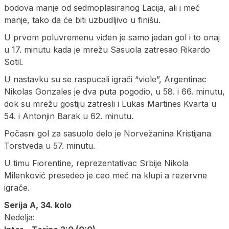
bodova manje od sedmoplasiranog Lacija, ali i meč
manje, tako da će biti uzbudljivo u finišu.
U prvom poluvremenu viđen je samo jedan gol i to onaj
u 17. minutu kada je mrežu Sasuola zatresao Rikardo
Sotil.
U nastavku su se raspucali igrači “viole”, Argentinac
Nikolas Gonzales je dva puta pogodio, u 58. i 66. minutu,
dok su mrežu gostiju zatresli i Lukas Martines Kvarta u
54. i Antonjin Barak u 62. minutu.
Počasni gol za sasuolo delo je Norvežanina Kristijana
Torstveda u 57. minutu.
U timu Fiorentine, reprezentativac Srbije Nikola
Milenković presedeo je ceo meč na klupi a rezervne
igrače.
Serija A, 34. kolo
Nedelja: