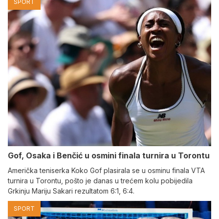
SPORT
Gof, Osaka i Benčić u osmini finala turnira u Torontu
Američka teniserka Koko Gof plasirala se u osminu finala VTA
turnira u Torontu, pošto je danas u trećem kolu pobijedila
Grkinju Mariju Sakari rezultatom 6:1, 6:4.
SPORT