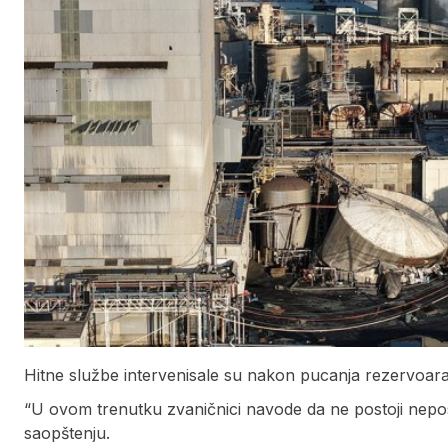
Hitne službe intervenisale su nakon pucanja rezervoara 
“U ovom trenutku zvaničnici navode da ne postoji nepos
saopštenju.