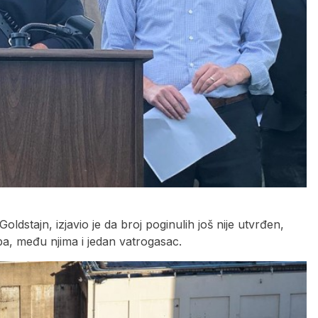
dstajn, izjavio je da broj poginulih još nije utvrđen,
ba, među njima i jedan vatrogasac.