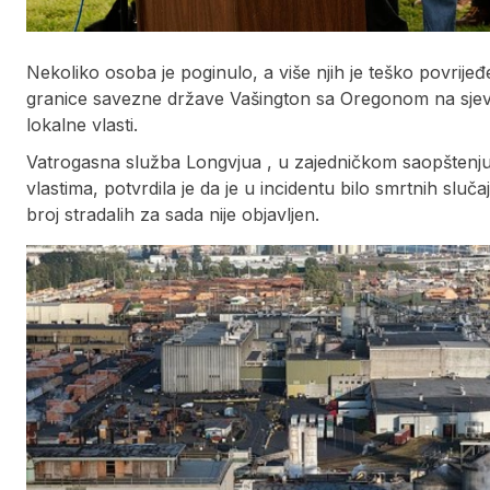
Nekoliko osoba je poginulo, a više njih je teško povrijeđ
granice savezne države Vašington sa Oregonom na sjeve
lokalne vlasti.
Vatrogasna služba Longvjua , u zajedničkom saopšten
vlastima, potvrdila je da je u incidentu bilo smrtnih slu
broj stradalih za sada nije objavljen.