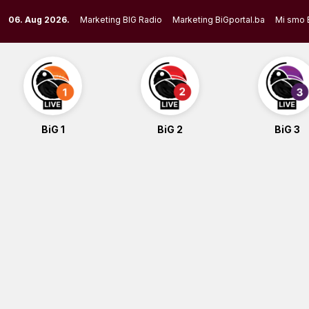
Skip
06. Aug 2026.
Marketing BIG Radio
Marketing BiGportal.ba
Mi smo 
to
content
BiG 1
BiG 2
BiG 3