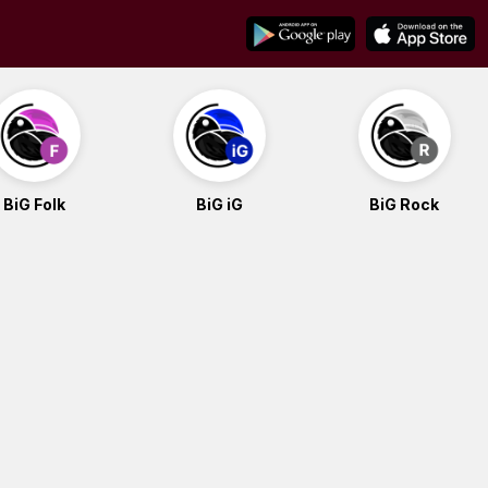
BiG Folk
BiG iG
BiG Rock