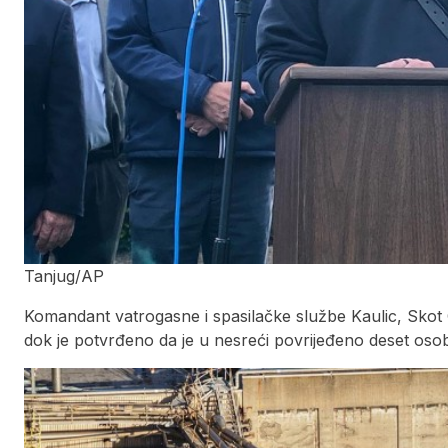
Tanjug/AP
Komandant vatrogasne i spasilačke službe Kaulic, Skot Gol
dok je potvrđeno da je u nesreći povrijeđeno deset oso