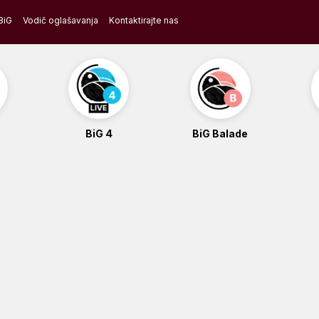
BiG
Vodič oglašavanja
Kontaktirajte nas
BiG 4
BiG Balade