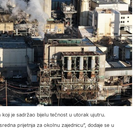
koji je sadržao bijelu tečnost u utorak ujutru.
redna prijetnja za okolnu zajednicu”, dodaje se u