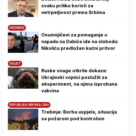
svaku priliku koristi za
netrpeljivost prema Srbima
HRONIKA
Osumnjičeni za pomaganje u
napadu na Dabića ide na slobodu:
Nikoliću predložen kućni pritvor
SVIJET
Ruske snage otkrile dokaze:
Ukrajinski vojnici poslužili za
eksperiment, na njima isprobana
vakcina
REPUBLIKA SRPSKA / BIH
Trebinje: Borba uspjela, situacija
sa požarom pod kontrolom