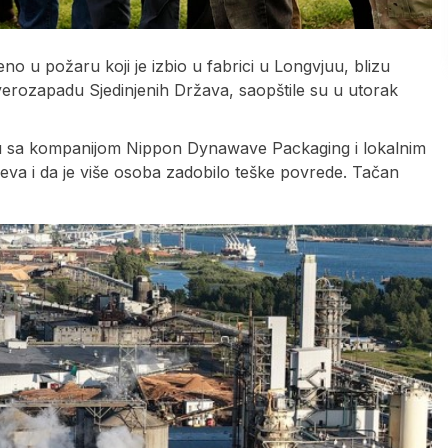
eno u požaru koji je izbio u fabrici u Longvjuu, blizu
rozapadu Sjedinjenih Država, saopštile su u utorak
ju sa kompanijom Nippon Dynawave Packaging i lokalnim
čajeva i da je više osoba zadobilo teške povrede. Tačan