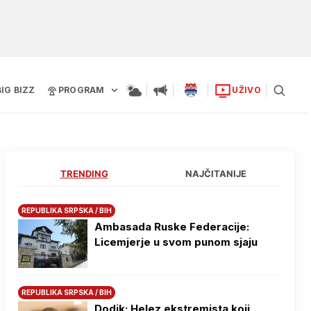
BIG BIZZ
PROGRAM
UŽIVO
TRENDING
NAJČITANIJE
REPUBLIKA SRPSKA / BIH
Ambasada Ruske Federacije:
Licemjerje u svom punom sjaju
REPUBLIKA SRPSKA / BIH
Dodik: Helez ekstremista koji