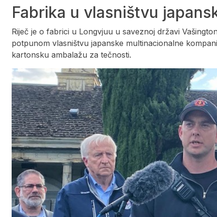
Fabrika u vlasništvu japans
Riječ je o fabrici u Longvjuu u saveznoj državi Vašing
potpunom vlasništvu japanske multinacionalne kompanij
kartonsku ambalažu za tečnosti.