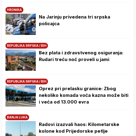
HRONIKA
Na Јarinju privedena tri srpska
policajca
REPUBLIKA SRPSKA / BIH
Bez plata i zdravstvenog osiguranja:
Rudari treću noć proveli u jami
REPUBLIKA SRPSKA / BIH
Oprez pri prelasku granice: Zbog
nekoliko komada voća kazna može biti
i veća od 13.000 evra
BANJA LUKA
Radovi izazvali haos: Kilometarske
kolone kod Prijedorske petlje