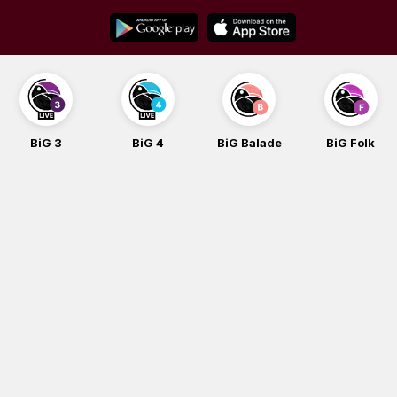
Skip
to
content
BiG 3
BiG 4
BiG Balade
BiG Folk