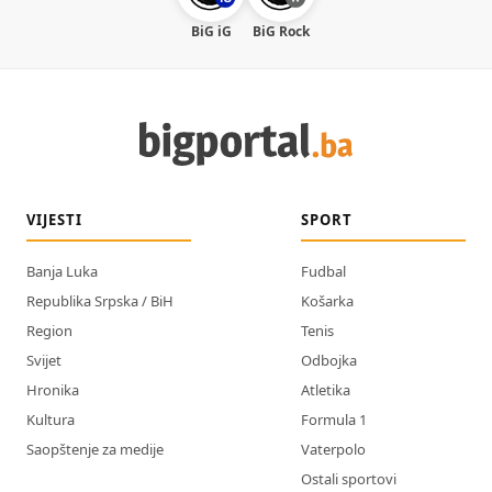
BiG iG
BiG Rock
VIJESTI
SPORT
Banja Luka
Fudbal
Republika Srpska / BiH
Košarka
Region
Tenis
Svijet
Odbojka
Hronika
Atletika
Kultura
Formula 1
Saopštenje za medije
Vaterpolo
Ostali sportovi