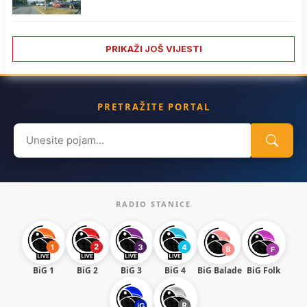
PRIKAŽI JOŠ VIJESTI
PRETRAŽITE PORTAL
Search
for:
RADIO STANICE
BiG 1
BiG 2
BiG 3
BiG 4
BiG Balade
BiG Folk