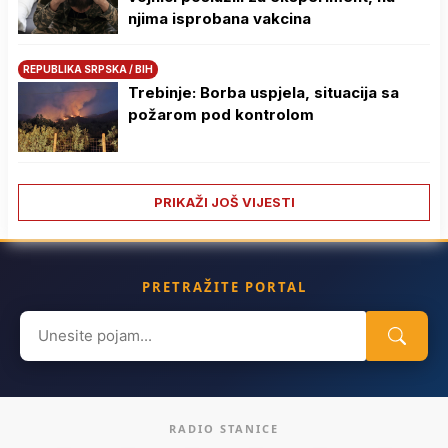
njima isprobana vakcina
REPUBLIKA SRPSKA / BIH
Trebinje: Borba uspjela, situacija sa
požarom pod kontrolom
PRIKAŽI JOŠ VIJESTI
PRETRAŽITE PORTAL
Search
for:
RADIO STANICE