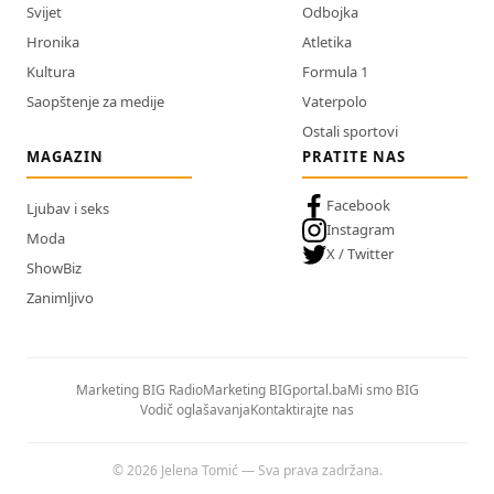
Svijet
Odbojka
Hronika
Atletika
Kultura
Formula 1
Saopštenje za medije
Vaterpolo
Ostali sportovi
MAGAZIN
PRATITE NAS
Facebook
Ljubav i seks
Instagram
Moda
X / Twitter
ShowBiz
Zanimljivo
Marketing BIG Radio
Marketing BIGportal.ba
Mi smo BIG
Vodič oglašavanja
Kontaktirajte nas
© 2026 Jelena Tomić — Sva prava zadržana.