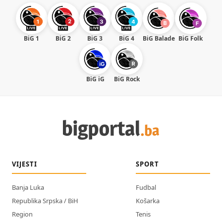
BiG 1
BiG 2
BiG 3
BiG 4
BiG Balade
BiG Folk
BiG iG
BiG Rock
VIJESTI
SPORT
Banja Luka
Fudbal
Republika Srpska / BiH
Košarka
Region
Tenis