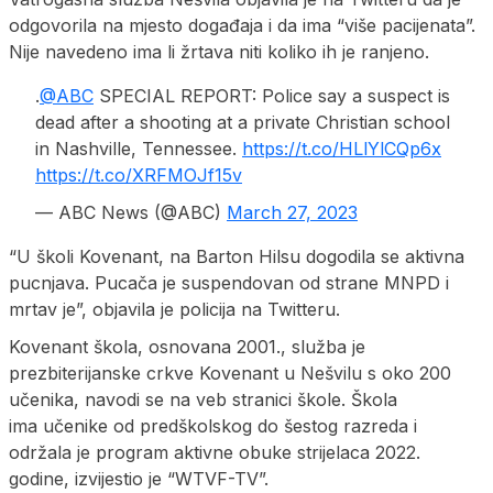
odgovorila na mjesto događaja i da ima “više pacijenata”.
Nije navedeno ima li žrtava niti koliko ih je ranjeno.
.
@ABC
SPECIAL REPORT: Police say a suspect is
dead after a shooting at a private Christian school
in Nashville, Tennessee.
https://t.co/HLlYlCQp6x
https://t.co/XRFMOJf15v
— ABC News (@ABC)
March 27, 2023
“U školi Kovenant, na Barton Hilsu dogodila se aktivna
pucnjava. Pucača je suspendovan od strane MNPD i
mrtav je”, objavila je policija na Twitteru.
Kovenant škola, osnovana 2001., služba je
prezbiterijanske crkve Kovenant u Nešvilu s oko 200
učenika, navodi se na veb stranici škole. Škola
ima učenike od predškolskog do šestog razreda i
održala je program aktivne obuke strijelaca 2022.
godine, izvijestio je “WTVF-TV”.