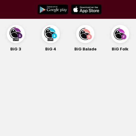
Skip
to
content
BiG 4
BiG Balade
BiG Folk
BiG iG