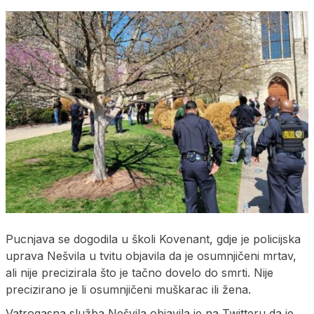
Pucnjava se dogodila u školi Kovenant, gdje je policijska
uprava Nešvila u tvitu objavila da je osumnjičeni mrtav,
ali nije precizirala što je tačno dovelo do smrti. Nije
precizirano je li osumnjičeni muškarac ili žena.
Vatrogasna služba Nešvila objavila je na Twitteru da je