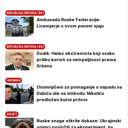
REPUBLIKA SRPSKA / BIH
Ambasada Ruske Federacije:
Licemjerje u svom punom sjaju
REPUBLIKA SRPSKA / BIH
Dodik: Helez ekstremista koji svaku
priliku koristi za netrpeljivost prema
Srbima
HRONIKA
Osumnjičeni za pomaganje u napadu na
Dabića ide na slobodu: Nikoliću
predložen kućni pritvor
SVIJET
Ruske snage otkrile dokaze: Ukrajinski
vojnici poslužili za eksperiment, na