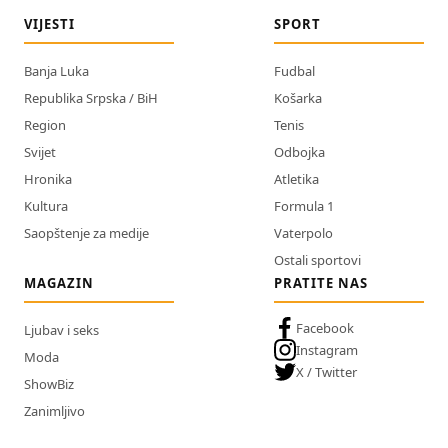
VIJESTI
SPORT
Banja Luka
Fudbal
Republika Srpska / BiH
Košarka
Region
Tenis
Svijet
Odbojka
Hronika
Atletika
Kultura
Formula 1
Saopštenje za medije
Vaterpolo
Ostali sportovi
MAGAZIN
PRATITE NAS
Facebook
Ljubav i seks
Instagram
Moda
X / Twitter
ShowBiz
Zanimljivo