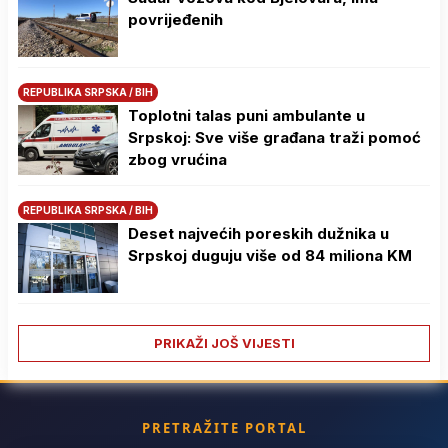
povrijeđenih
REPUBLIKA SRPSKA / BIH
Toplotni talas puni ambulante u
Srpskoj: Sve više građana traži pomoć
zbog vrućina
REPUBLIKA SRPSKA / BIH
Deset najvećih poreskih dužnika u
Srpskoj duguju više od 84 miliona KM
PRIKAŽI JOŠ VIJESTI
PRETRAŽITE PORTAL