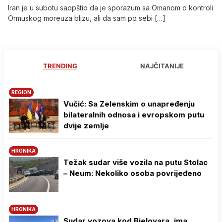
Iran je u subotu saopštio da je sporazum sa Omanom o kontroli
Ormuskog moreuza blizu, ali da sam po sebi […]
TRENDING
NAJČITANIJE
REGION
Vučić: Sa Zelenskim o unapređenju
bilateralnih odnosa i evropskom putu
dvije zemlje
HRONIKA
Težak sudar više vozila na putu Stolac
– Neum: Nekoliko osoba povrijeđeno
HRONIKA
Sudar vozova kod Bjelovara, ima