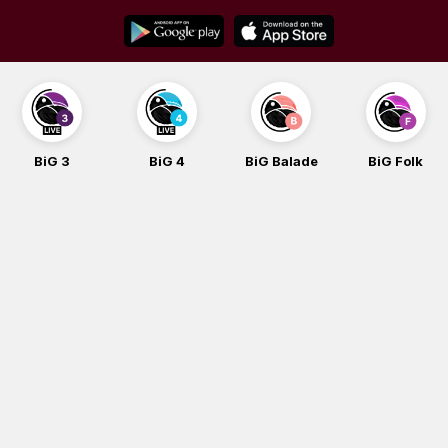
Skip
to
content
BiG 3
BiG 4
BiG Balade
BiG Folk