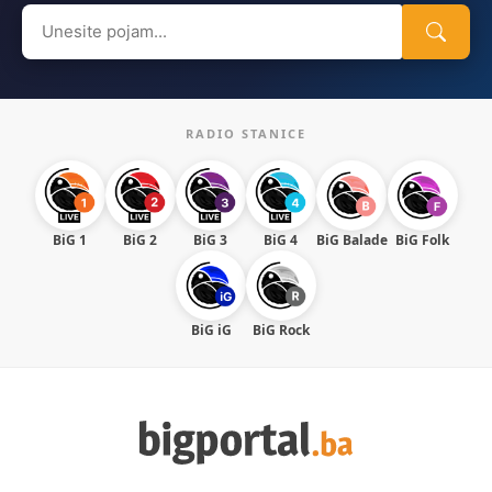
Search
for:
RADIO STANICE
BiG 1
BiG 2
BiG 3
BiG 4
BiG Balade
BiG Folk
BiG iG
BiG Rock