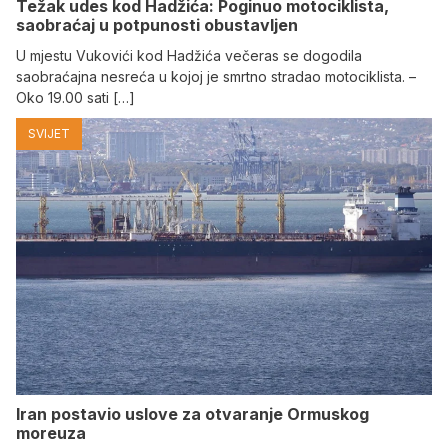
Težak udes kod Hadžića: Poginuo motociklista,
saobraćaj u potpunosti obustavljen
U mjestu Vukovići kod Hadžića večeras se dogodila
saobraćajna nesreća u kojoj je smrtno stradao motociklista. –
Oko 19.00 sati […]
SVIJET
Iran postavio uslove za otvaranje Ormuskog
moreuza