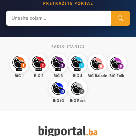
PRETRAŽITE PORTAL
Search
for:
RADIO STANICE
BiG 1
BiG 2
BiG 3
BiG 4
BiG Balade
BiG Folk
BiG iG
BiG Rock