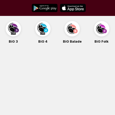
Skip
to
content
BiG 3
BiG 4
BiG Balade
BiG Folk