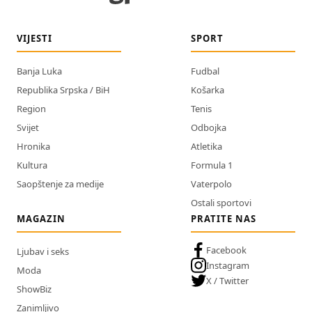
VIJESTI
SPORT
Banja Luka
Fudbal
Republika Srpska / BiH
Košarka
Region
Tenis
Svijet
Odbojka
Hronika
Atletika
Kultura
Formula 1
Saopštenje za medije
Vaterpolo
Ostali sportovi
MAGAZIN
PRATITE NAS
Facebook
Ljubav i seks
Instagram
Moda
X / Twitter
ShowBiz
Zanimljivo