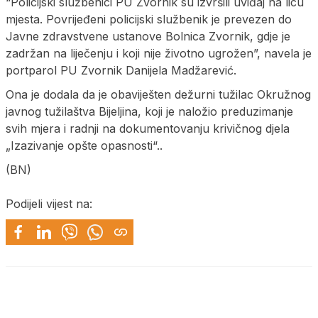
“Policijski službenici PU Zvornik su izvršili uviđaj na licu
mjesta. Povrijeđeni policijski službenik je prevezen do
Javne zdravstvene ustanove Bolnica Zvornik, gdje je
zadržan na liječenju i koji nije životno ugrožen”, navela je
portparol PU Zvornik Danijela Madžarević.
Ona je dodala da je obaviješten dežurni tužilac Okružnog
javnog tužilaštva Bijeljina, koji je naložio preduzimanje
svih mjera i radnji na dokumentovanju krivičnog djela
„Izazivanje opšte opasnosti“..
(BN)
Podijeli vijest na: