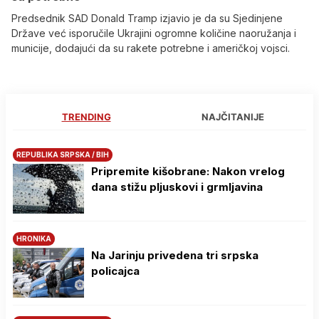
Predsednik SAD Donald Tramp izjavio je da su Sjedinjene
Države već isporučile Ukrajini ogromne količine naoružanja i
municije, dodajući da su rakete potrebne i američkoj vojsci.
TRENDING
NAJČITANIJE
REPUBLIKA SRPSKA / BIH
Pripremite kišobrane: Nakon vrelog
dana stižu pljuskovi i grmljavina
HRONIKA
Na Јarinju privedena tri srpska
policajca