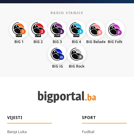
RADIO STANICE
BiG 1
BiG 2
BiG 3
BiG 4
BiG Balade
BiG Folk
BiG iG
BiG Rock
VIJESTI
SPORT
Banja Luka
Fudbal