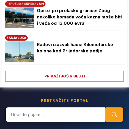
REPUBLIKA SRPSKA / BIH
Oprez pri prelasku granice: Zbog
nekoliko komada voća kazna može biti
i veća od 13.000 evra
BANJA LUKA
Radovi izazvali haos: Kilometarske
kolone kod Prijedorske petlje
PRIKAŽI JOŠ VIJESTI
PRETRAŽITE PORTAL
Search
for: