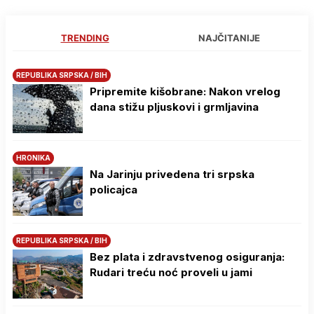
TRENDING
NAJČITANIJE
REPUBLIKA SRPSKA / BIH
Pripremite kišobrane: Nakon vrelog
dana stižu pljuskovi i grmljavina
HRONIKA
Na Јarinju privedena tri srpska
policajca
REPUBLIKA SRPSKA / BIH
Bez plata i zdravstvenog osiguranja:
Rudari treću noć proveli u jami