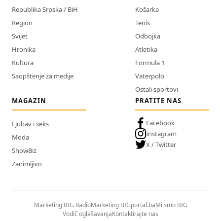
Republika Srpska / BiH
Košarka
Region
Tenis
Svijet
Odbojka
Hronika
Atletika
Kultura
Formula 1
Saopštenje za medije
Vaterpolo
Ostali sportovi
MAGAZIN
PRATITE NAS
Facebook
Ljubav i seks
Instagram
Moda
X / Twitter
ShowBiz
Zanimljivo
Marketing BIG Radio
Marketing BIGportal.ba
Mi smo BIG
Vodič oglašavanja
Kontaktirajte nas