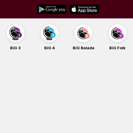
Skip
to
content
BiG 4
BiG Balade
BiG Folk
BiG iG