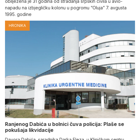
obilježena je 31 godina od stradanja srpskih civila u avio-
napadu na izbjegličku kolonu u pogromu “Oluja” 7. avgusta
1995. godine
HRONIKA
Ranjenog Dabića u bolnici čuva policija: Plaše se
pokušaja likvidacije
Davora Dabića, saradnika Darka Eleza, u Kliničkom centru