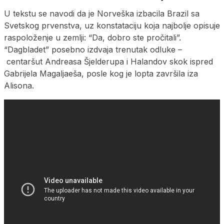
U tekstu se navodi da je Norveška izbacila Brazil sa
Svetskog prvenstva, uz konstataciju koja najbolje opisuje
raspoloženje u zemlji: “Da, dobro ste pročitali”.
“Dagbladet” posebno izdvaja trenutak odluke –
centaršut Andreasa Šjelderupa i Halandov skok ispred
Gabrijela Magaljaeša, posle kog je lopta završila iza
Alisona.