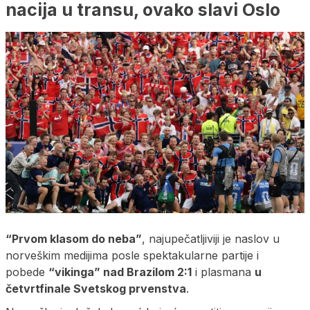
nacija u transu, ovako slavi Oslo
“Prvom klasom do neba”
, najupečatljiviji je naslov u
norveškim medijima posle spektakularne partije i
pobede
“vikinga” nad Brazilom 2:1
i plasmana
u
četvrtfinale Svetskog prvenstva
.