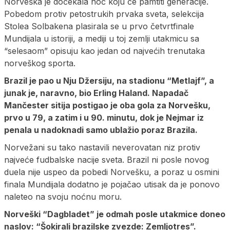
Norveška je dočekala noć koju će pamtiti generacije.
Pobedom protiv petostrukih prvaka sveta, selekcija
Stolea Solbakena plasirala se u prvo četvrtfinale
Mundijala u istoriji, a mediji u toj zemlji utakmicu sa
“selesaom” opisuju kao jedan od najvećih trenutaka
norveškog sporta.
Brazil je pao u Nju Džersiju, na stadionu “Metlajf”, a
junak je, naravno, bio Erling Haland. Napadač
Mančester sitija postigao je oba gola za Norvešku,
prvo u 79, a zatim i u 90. minutu, dok je Nejmar iz
penala u nadoknadi samo ublažio poraz Brazila.
Norvežani su tako nastavili neverovatan niz protiv
najveće fudbalske nacije sveta. Brazil ni posle novog
duela nije uspeo da pobedi Norvešku, a poraz u osmini
finala Mundijala dodatno je pojačao utisak da je ponovo
naleteo na svoju noćnu moru.
Norveški “Dagbladet” je odmah posle utakmice doneo
naslov: “Šokirali brazilske zvezde: Zemljotres”.