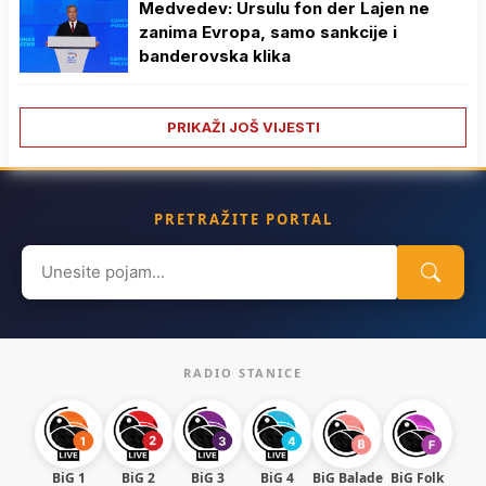
Medvedev: Ursulu fon der Lajen ne
zanima Evropa, samo sankcije i
banderovska klika
PRIKAŽI JOŠ VIJESTI
PRETRAŽITE PORTAL
Search
for:
RADIO STANICE
BiG 1
BiG 2
BiG 3
BiG 4
BiG Balade
BiG Folk