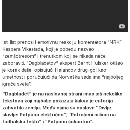
Isti list prenosi i emotivnu reakciju komentatora “NRK”
Kaspera Vikestada, koji je pobedu nazvao
“zemljotresom” i trenutkom koji se nikada neće
zaboraviti. “Dagbladetov” ekspert Bernt Hulsker otišao
je korak dalje, opisujući Halandov drugi gol kao
umetnost i poručujući da Norveška sada ima “najboljeg
igrača sveta”.
“Dagbladet” je na naslovnoj strani imao još nekoliko
tekstova koji najbolje pokazuju kakva je euforija
zahvatila zemlju. Među njima su naslovi: “Divlje
slavlje: Potpuno električno”, “Potrošeni milioni na
fudbalsku feštu” i “Potpuno šokantno”.