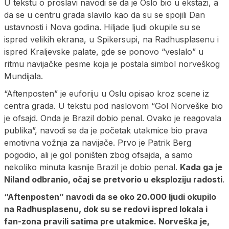
U tekstu o proslavi navodi se da je Oslo bio u ekstazi, a
da se u centru grada slavilo kao da su se spojili Dan
ustavnosti i Nova godina. Hiljade ljudi okupile su se
ispred velikih ekrana, u Spikersupi, na Radhusplasenu i
ispred Kraljevske palate, gde se ponovo “veslalo” u
ritmu navijačke pesme koja je postala simbol norveškog
Mundijala.
“Aftenposten” je euforiju u Oslu opisao kroz scene iz
centra grada. U tekstu pod naslovom “Gol Norveške bio
je ofsajd. Onda je Brazil dobio penal. Ovako je reagovala
publika”, navodi se da je početak utakmice bio prava
emotivna vožnja za navijače. Prvo je Patrik Berg
pogodio, ali je gol poništen zbog ofsajda, a samo
nekoliko minuta kasnije Brazil je dobio penal.
Kada ga je
Niland odbranio, očaj se pretvorio u eksploziju radosti
.
“Aftenposten” navodi da se oko 20.000 ljudi okupilo
na Radhusplasenu, dok su se redovi ispred lokala i
fan-zona pravili satima pre utakmice. Norveška je,