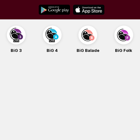
Skip
to
content
BiG 4
BiG Balade
BiG Folk
BiG iG