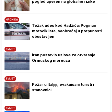
pogled uperen na globalne rizike
HRONIKA
Težak udes kod Hadžića: Poginuo
motociklista, saobraćaj u potpunosti
obustavljen
SVIJET
Iran postavio uslove za otvaranje
Ormuskog moreuza
SVIJET
Požar u Italjiji, evakuisani turisti i
stanovnici
SVIJET