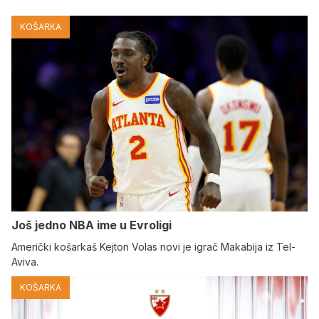
KOŠARKA
Još jedno NBA ime u Evroligi
Američki košarkaš Kejton Volas novi je igrač Makabija iz Tel-
Aviva.
KOŠARKA