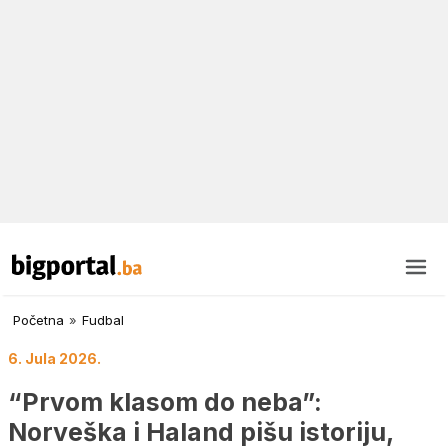
Početna
»
Fudbal
6. Jula 2026.
“Prvom klasom do neba”:
Norveška i Haland pišu istoriju,