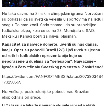
Ne tako davno na Zimskim olimpijskim igrama Norvežani
su pokazali da su svetska velesila u sportovima na ledu i
snegu. To smo znali. Sada znamo i da su preozbiljna
fudbalska ekipa, koja će se na 23. Mundijalu u SAD,
Meksiku i Kanadi boriti za najviši plasman.
Kapacitet za najveće domete, uverili su nas danas,
imaju. Opet su pobedili Brazil (2:1) i još uvek su jedna
od retkih fudbalskih reprezentacija koje su
neporažene u duelima sa “selesaom”. Najvažnije –
igraće u četvrtfinalu Svetskog prvenstva. Zasluženo!
https://twitter.com/FANFOOTMESSI/status/2073903484
173250569
Norveška je posle istorijske pobede nad Brazilom
eksplodirala od sreće.
U Oslu su se hiljade navijača okupile ispred velikih