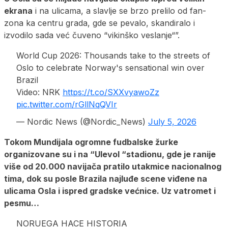
ekrana
i na ulicama, a slavlje se brzo prelilo od fan-
zona ka centru grada, gde se pevalo, skandiralo i
izvodilo sada već čuveno “vikinško veslanje“”.
World Cup 2026: Thousands take to the streets of
Oslo to celebrate Norway's sensational win over
Brazil
Video: NRK
https://t.co/SXXvyawoZz
pic.twitter.com/rGllNqQVIr
— Nordic News (@Nordic_News)
July 5, 2026
Tokom Mundijala ogromne fudbalske žurke
organizovane su i na “Ulevol “stadionu, gde je ranije
više od 20.000 navijača pratilo utakmice nacionalnog
tima, dok su posle Brazila najluđe scene viđene na
ulicama Osla i ispred gradske većnice. Uz vatromet i
pesmu…
NORUEGA HACE HISTORIA