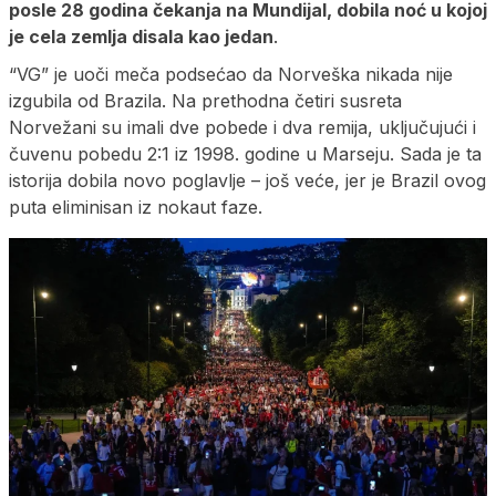
posle 28 godina čekanja na Mundijal, dobila noć u kojoj
je cela zemlja disala kao jedan
.
“VG” je uoči meča podsećao da Norveška nikada nije
izgubila od Brazila. Na prethodna četiri susreta
Norvežani su imali dve pobede i dva remija, uključujući i
čuvenu pobedu 2:1 iz 1998. godine u Marseju. Sada je ta
istorija dobila novo poglavlje – još veće, jer je Brazil ovog
puta eliminisan iz nokaut faze.