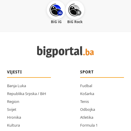
BiG iG
BiG Rock
VIJESTI
SPORT
Banja Luka
Fudbal
Republika Srpska / BiH
Košarka
Region
Tenis
Svijet
Odbojka
Hronika
Atletika
Kultura
Formula 1