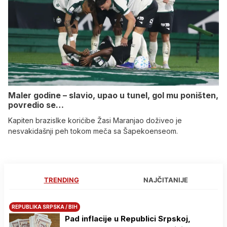
Maler godine – slavio, upao u tunel, gol mu poništen,
povredio se…
Kapiten brazislke korićibe Žasi Maranjao doživeo je
nesvakidašnji peh tokom meča sa Šapekoenseom.
TRENDING
NAJČITANIJE
REPUBLIKA SRPSKA / BIH
Pad inflacije u Republici Srpskoj,