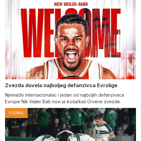
Zvezda dovela najboljeg defanzivca Evrolige
Njemački internacionalac i jedan od najboljih defanzivaca
Evrope Nik Vejler Bab novi je košarkaš Crvene zvezde.
FUDBAL