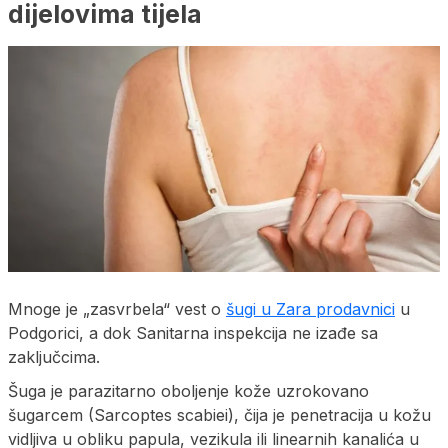
dijelovima tijela
Mnoge je „zasvrbela“ vest o
šugi u Zara prodavnici
u
Podgorici, a dok Sanitarna inspekcija ne izađe sa
zaključcima.
Šuga je parazitarno oboljenje kože uzrokovano
šugarcem (Sarcoptes scabiei), čija je penetracija u kožu
vidljiva u obliku papula, vezikula ili linearnih kanalića u