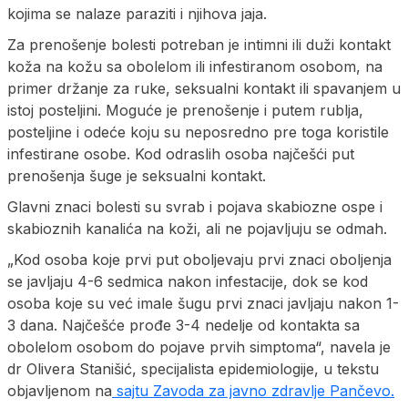
kojima se nalaze paraziti i njihova jaja.
Za prenošenje bolesti potreban je intimni ili duži kontakt
koža na kožu sa obolelom ili infestiranom osobom, na
primer držanje za ruke, seksualni kontakt ili spavanjem u
istoj posteljini. Moguće je prenošenje i putem rublja,
posteljine i odeće koju su neposredno pre toga koristile
infestirane osobe. Kod odraslih osoba najčešći put
prenošenja šuge je seksualni kontakt.
Glavni znaci bolesti su svrab i pojava skabiozne ospe i
skabioznih kanalića na koži, ali ne pojavljuju se odmah.
„Kod osoba koje prvi put oboljevaju prvi znaci oboljenja
se javljaju 4-6 sedmica nakon infestacije, dok se kod
osoba koje su već imale šugu prvi znaci javljaju nakon 1-
3 dana. Najčešće prođe 3-4 nedelje od kontakta sa
obolelom osobom do pojave prvih simptoma“, navela je
dr Olivera Stanišić, specijalista epidemiologije, u tekstu
objavljenom na
sajtu Zavoda za javno zdravlje Pančevo.