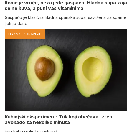
Kome je vruće, neka jede gaspaćo: Hladna supa koja
se ne kuva, a puni vas vitaminima
Gaspaćo je klasična hladna španska supa, savršena za sparne
ljetnje dane
HRANA I ZDRAVLJE
Kuhinjski eksperiment: Trik koji obećava- zreo
avokado za nekoliko minuta
Evo kako izgleda postupak