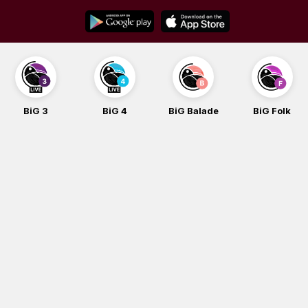
Skip
to
content
BiG 3
BiG 4
BiG Balade
BiG Folk