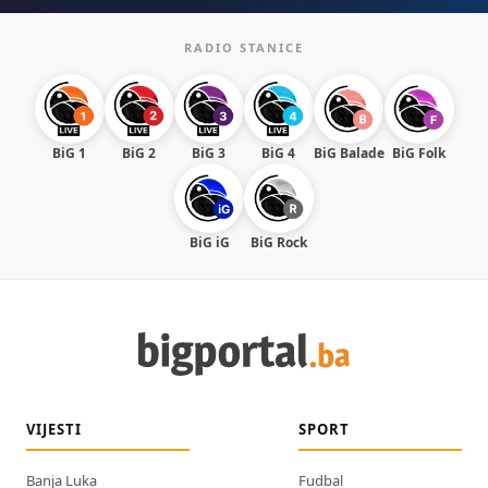
RADIO STANICE
BiG 1
BiG 2
BiG 3
BiG 4
BiG Balade
BiG Folk
BiG iG
BiG Rock
VIJESTI
SPORT
Banja Luka
Fudbal