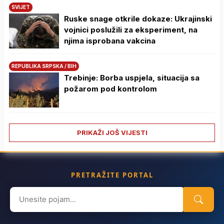
SVIJET
Ruske snage otkrile dokaze: Ukrajinski
vojnici poslužili za eksperiment, na
njima isprobana vakcina
REPUBLIKA SRPSKA / BIH
Trebinje: Borba uspjela, situacija sa
požarom pod kontrolom
PRIKAŽI JOŠ VIJESTI
PRETRAŽITE PORTAL
Search
for: