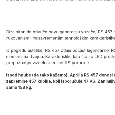
Dizajniran da privuče novu generaciju vozača, RS 457 
rukovanjem i najsavremenijim tehnološkim karakteristik
U pogledu estetike, RS 457 odaje počast legendarnoj RS 
elementima dizajna. Karakteristike kao što su LED prednj
prepoznatljiv vizuelni identitet RS porodice.
Ispod haube (da tako kažemo), Aprilia RS 457 donosi 
zapremine 457 kubika, koji isporučuje 47 KS. Zanimlj
samo 158 kg.