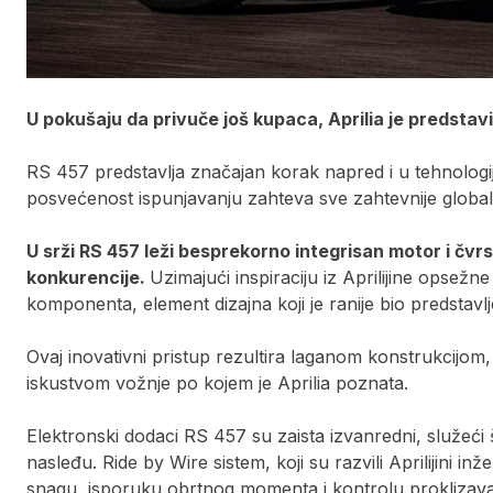
U pokušaju da privuče još kupaca, Aprilia je predstavi
RS 457 predstavlja značajan korak napred i u tehnologiji i
posvećenost ispunjavanju zahteva sve zahtevnije global
U srži RS 457 leži besprekorno integrisan motor i čvrs
konkurencije.
Uzimajući inspiraciju iz Aprilijine opsežne
komponenta, element dizajna koji je ranije bio predstavl
Ovaj inovativni pristup rezultira laganom konstrukcijom,
iskustvom vožnje po kojem je Aprilia poznata.
Elektronski dodaci RS 457 su zaista izvanredni, služeći
nasleđu. Ride by Wire sistem, koji su razvili Aprilijini inž
snagu, isporuku obrtnog momenta i kontrolu proklizavan