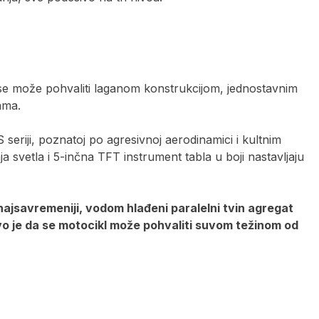
se može pohvaliti laganom konstrukcijom, jednostavnim
ama.
seriji, poznatoj po agresivnoj aerodinamici i kultnim
a svetla i 5-inčna TFT instrument tabla u boji nastavljaju
najsavremeniji, vodom hlađeni paralelni tvin agregat
ivo je da se motocikl može pohvaliti suvom težinom od