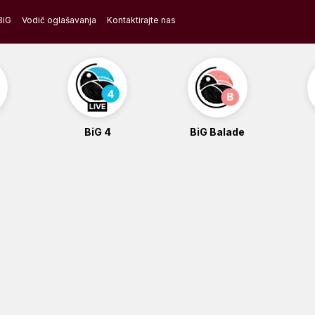
BiG
Vodič oglašavanja
Kontaktirajte nas
BiG 4
BiG Balade