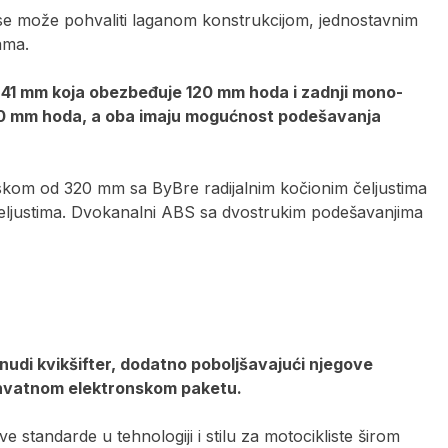
se može pohvaliti laganom konstrukcijom, jednostavnim
ama.
od 41 mm koja obezbeđuje 120 mm hoda i zadnji mono-
130 mm hoda, a oba imaju mogućnost podešavanja
iskom od 320 mm sa ByBre radijalnim kočionim čeljustima
čeljustima. Dvokanalni ABS sa dvostrukim podešavanjima
 nudi kvikšifter, dodatno poboljšavajući njegove
hvatnom elektronskom paketu.
standarde u tehnologiji i stilu za motocikliste širom