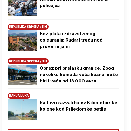
policajca
REPUBLIKA SRPSKA / BIH
Bez plata i zdravstvenog
osiguranja: Rudari treću noć
proveli u jami
REPUBLIKA SRPSKA / BIH
Oprez pri prelasku granice: Zbog
nekoliko komada voća kazna može
biti i veća od 13.000 evra
BANJA LUKA
Radovi izazvali haos: Kilometarske
kolone kod Prijedorske petlje