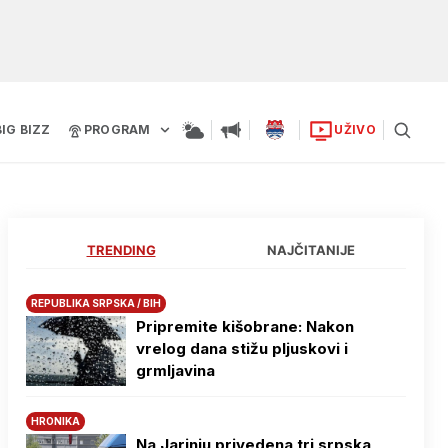
BIG BIZZ
PROGRAM
UŽIVO
TRENDING
NAJČITANIJE
REPUBLIKA SRPSKA / BIH
Pripremite kišobrane: Nakon
vrelog dana stižu pljuskovi i
grmljavina
HRONIKA
Na Јarinju privedena tri srpska