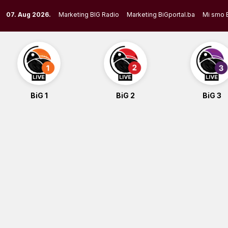
Skip
07. Aug 2026.
Marketing BIG Radio
Marketing BiGportal.ba
Mi smo 
to
content
BiG 1
BiG 2
BiG 3