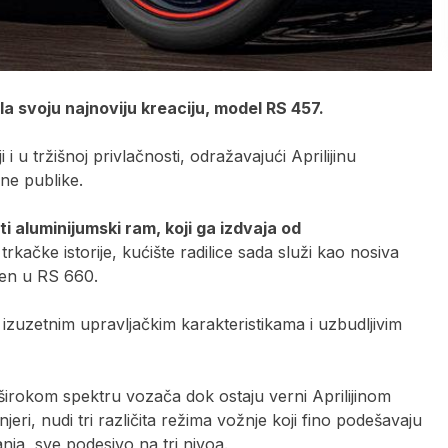
la svoju najnoviju kreaciju, model RS 457.
 u tržišnoj privlačnosti, odražavajući Aprilijinu
ne publike.
ti aluminijumski ram, koji ga izdvaja od
 trkačke istorije, kućište radilice sada služi kao nosiva
jen u RS 660.
 izuzetnim upravljačkim karakteristikama i uzbudljivim
 širokom spektru vozača dok ostaju verni Aprilijinom
enjeri, nudi tri različita režima vožnje koji fino podešavaju
ja, sve podesivo na tri nivoa.