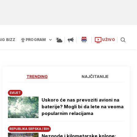
BIG BIZZ
PROGRAM
UŽIVO
TRENDING
NAJČITANIJE
SVIJET
Uskoro će nas prevoziti avioni na
baterije? Mogli bi da lete na veoma
popularnim relacijama
REPUBLIKA SRPSKA / BIH
Nezgode i kilometarske kolone: