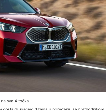
na sva 4 točka.
m dosta drugačijeg dizajna u poređenju sa prethodnikom,