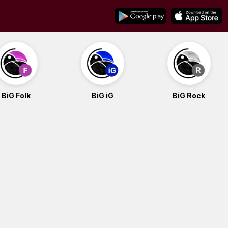
BiG Folk
BiG iG
BiG Rock