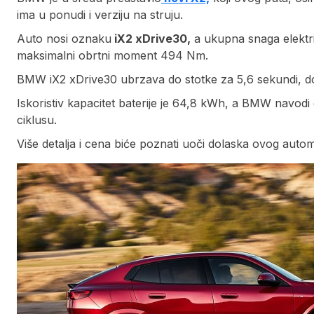
ima u ponudi i verziju na struju.
Auto nosi oznaku
iX2 xDrive30,
a ukupna snaga elektr
maksimalni obrtni moment 494 Nm.
BMW iX2 xDrive30 ubrzava do stotke za 5,6 sekundi, d
Iskoristiv kapacitet baterije je 64,8 kWh, a BMW nav
ciklusu.
Više detalja i cena biće poznati uoči dolaska ovog automo