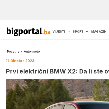
VIJESTI
SPORT
MAGAZIN
Početna
»
Auto-moto
11. Oktobra 2023.
Prvi električni BMW X2: Da li ste 