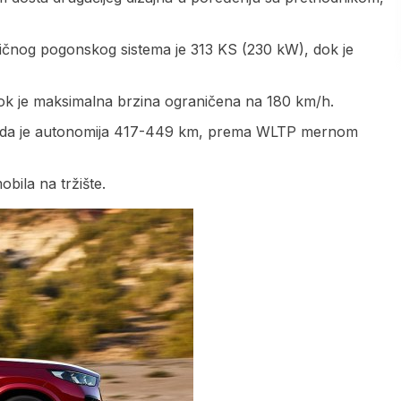
ičnog pogonskog sistema je 313 KS (230 kW), dok je
ok je maksimalna brzina ograničena na 180 km/h.
odi da je autonomija 417-449 km, prema WLTP mernom
bila na tržište.