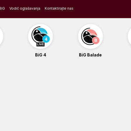
BiG
Vodič oglašavanja
Kontaktirajte nas
BiG 4
BiG Balade