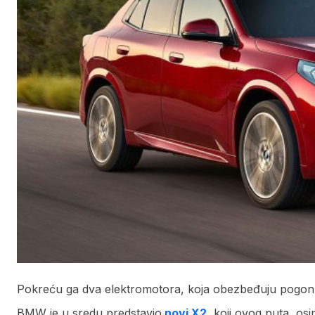
Pokreću ga dva elektromotora, koja obezbeđuju pogon 
BMW je u sredu predstavio
novi X2,
koji ovog puta, osi