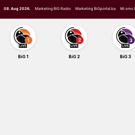
Skip
08. Aug 2026.
Marketing BIG Radio
Marketing BiGportal.ba
Mi smo 
to
content
BiG 1
BiG 2
BiG 3