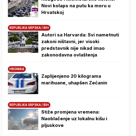
Novi kolaps na putu ka moru u
Hrvatskoj
REPUBLIKA SRPSKA / BIH
Autori sa Harvarda: Svi nametnuti
zakoni ništavni, jer visoki
predstavnik nije nikad imao
zakonodavna ovlaštenja
HRONIKA
Zaplijenjeno 20 kilograma
marihuane, uhapšen Zećanin
REPUBLIKA SRPSKA / BIH
Stiže promjena vremena:
Naoblačenje uz lokalnu kišu i
pljuskove