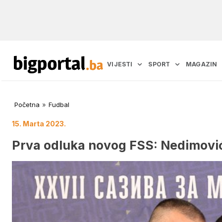
VIJESTI
SPORT
MAGAZIN
Početna
»
Fudbal
15. Marta 2023.
Prva odluka novog FSS: Nedimović