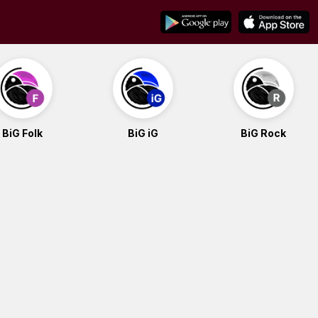
BiG Folk
BiG iG
BiG Rock