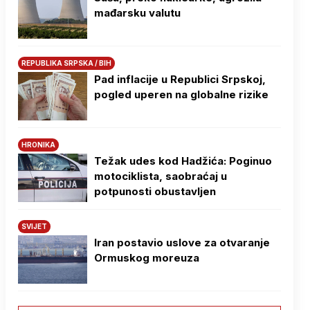
mađarsku valutu
REPUBLIKA SRPSKA / BIH
Pad inflacije u Republici Srpskoj,
pogled uperen na globalne rizike
HRONIKA
Težak udes kod Hadžića: Poginuo
motociklista, saobraćaj u
potpunosti obustavljen
SVIJET
Iran postavio uslove za otvaranje
Ormuskog moreuza