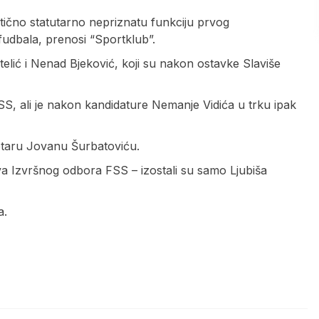
aktično statutarno nepriznatu funkciju prvog
dbala, prenosi “Sportklub”.
lić i Nenad Bjeković, koji su nakon ostavke Slaviše
S, ali je nakon kandidature Nemanje Vidića u trku ipak
etaru Jovanu Šurbatoviću.
ova Izvršnog odbora FSS – izostali su samo Ljubiša
a.