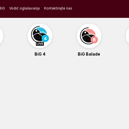
BiG
Vodič oglašavanja
Kontaktirajte nas
BiG 4
BiG Balade