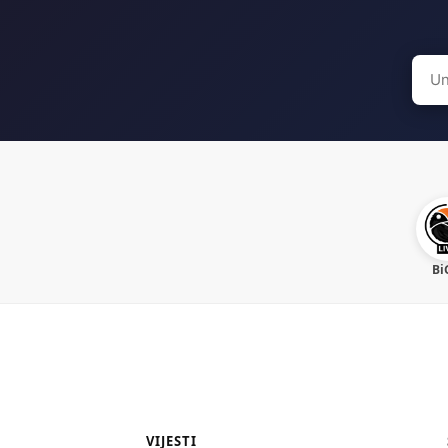
Sear
for:
Bi
VIJESTI