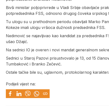
Bivši ministar poljoprivrede u Vladi Srbije obavljaće pr
potpredsednika FSS, odnosno drugog čoveka srpskog fu
Tu ulogu su u prethodnom periodu obavljali Marko Pante
Kokeze imali ulogu vršioca dužnosti predsednika FSS.
Nedimović se najavljivao kao kandidat za predsednika FS
ušao Džajić.
Na sednici IO je overen i novi mandat generalnom sekr
Sednici u Staroj Pazovi prisustvovalo je 13, od 15 član
Tumbaković i Branko Zečević.
Ostale tačke bile su, uglavnom, protokolarnog karakter
Podijeli vijest na: