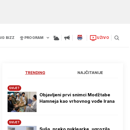
BIG BIZZ
PROGRAM
UŽIVO
TRENDING
NAJČITANIJE
SVIJET
Objavljeni prvi snimci Modžtabe
Hamneja kao vrhovnog vođe Irana
SVIJET
Suša, preko nuklearke, ugrozila