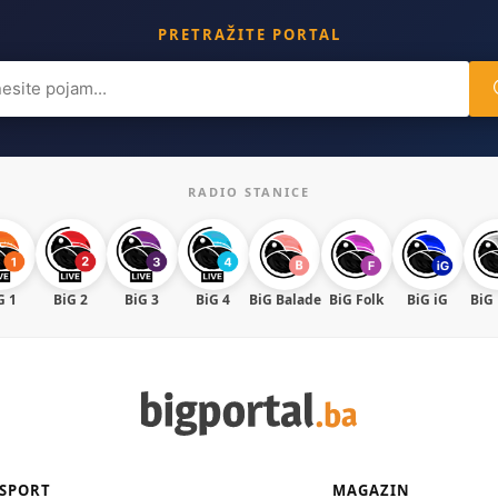
PRETRAŽITE PORTAL
ch
RADIO STANICE
G 1
BiG 2
BiG 3
BiG 4
BiG Balade
BiG Folk
BiG iG
BiG
SPORT
MAGAZIN