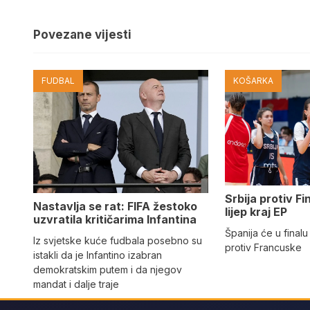
Povezane vijesti
FUDBAL
KOŠARKA
Srbija protiv Fi
Nastavlja se rat: FIFA žestoko
lijep kraj EP
uzvratila kritičarima Infantina
Španija će u finalu
Iz svjetske kuće fudbala posebno su
protiv Francuske
istakli da je Infantino izabran
demokratskim putem i da njegov
mandat i dalje traje