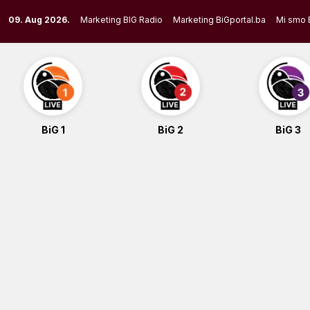
Skip
09. Aug 2026.
Marketing BIG Radio
Marketing BiGportal.ba
Mi smo 
to
content
BiG 1
BiG 2
BiG 3