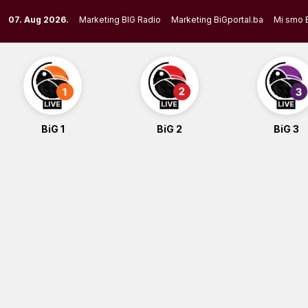
Skip
07. Aug 2026.
Marketing BIG Radio
Marketing BiGportal.ba
Mi smo 
to
content
BiG 1
BiG 2
BiG 3