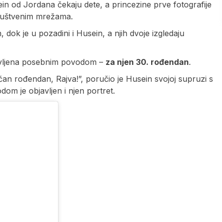
in od Jordana čekaju dete, a princezine prve fotografije
 društvenim mrežama.
, dok je u pozadini i Husein, a njih dvoje izgledaju
bjavljena posebnim povodom –
za njen 30. rođendan
.
ćan rođendan, Rajva!”, poručio je Husein svojoj supruzi s
om je objavljen i njen portret.