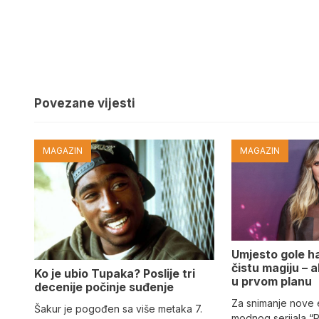
Povezane vijesti
MAGAZIN
MAGAZIN
Umjesto gole hal
čistu magiju – al
Ko je ubio Tupaka? Poslije tri
u prvom planu
decenije počinje suđenje
Za snimanje nove
Šakur je pogođen sa više metaka 7.
modnog serijala “