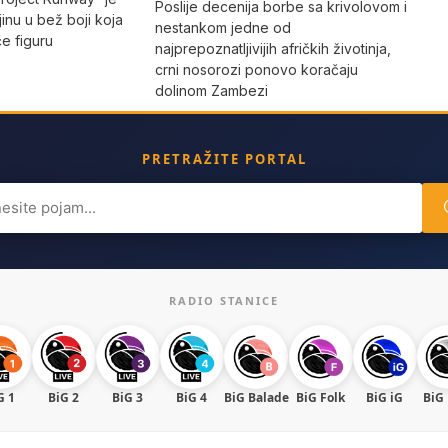
Poslije decenija borbe sa krivolovom i
jinu u bež boji koja
nestankom jedne od
iče figuru
najprepoznatljivijih afričkih životinja,
crni nosorozi ponovo koračaju
dolinom Zambezi
PRETRAŽITE PORTAL
ch
RADIO STANICE
G 1
BiG 2
BiG 3
BiG 4
BiG Balade
BiG Folk
BiG iG
BiG