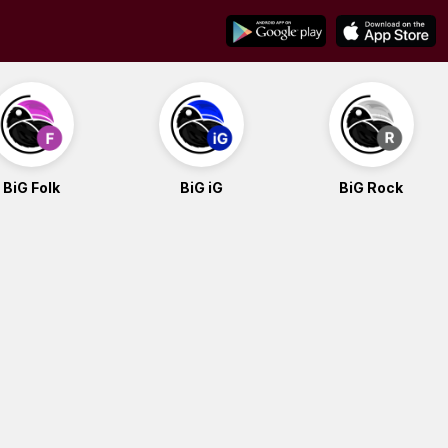
BiG Folk
BiG iG
BiG Rock