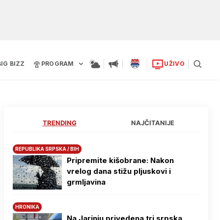
BIG BIZZ
PROGRAM
UŽIVO
TRENDING
NAJČITANIJE
REPUBLIKA SRPSKA / BIH
Pripremite kišobrane: Nakon
vrelog dana stižu pljuskovi i
grmljavina
HRONIKA
Na Јarinju privedena tri srpska