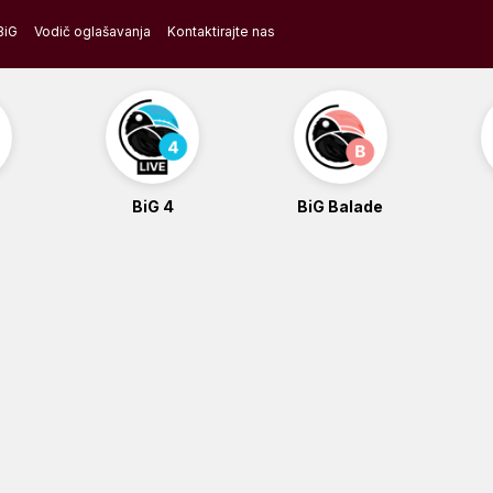
BiG
Vodič oglašavanja
Kontaktirajte nas
BiG 4
BiG Balade