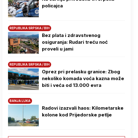
policajca
REPUBLIKA SRPSKA / BIH
Bez plata i zdravstvenog
osiguranja: Rudari treću noć
proveli u jami
REPUBLIKA SRPSKA / BIH
Oprez pri prelasku granice: Zbog
nekoliko komada voća kazna može
biti i veća od 13.000 evra
BANJA LUKA
Radovi izazvali haos: Kilometarske
kolone kod Prijedorske petlje