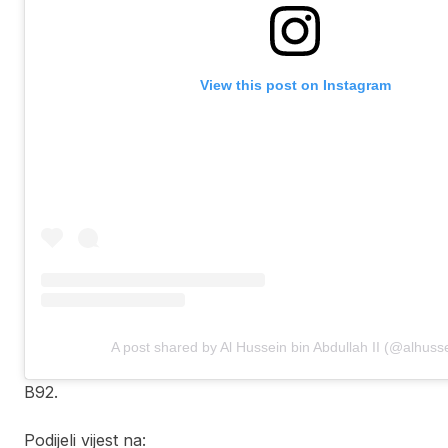
View this post on Instagram
A post shared by Al Hussein bin Abdullah II (@alhusse
B92.
Podijeli vijest na: