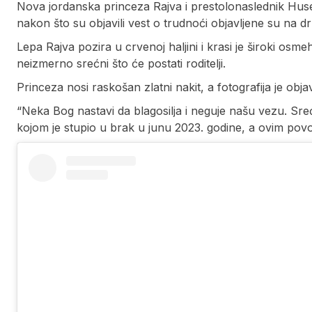
Nova jordanska princeza Rajva i prestolonaslednik Huse
nakon što su objavili vest o trudnoći objavljene su na
Lepa Rajva pozira u crvenoj haljini i krasi je široki osmeh
neizmerno srećni što će postati roditelji.
Princeza nosi raskošan zlatni nakit, a fotografija je o
“Neka Bog nastavi da blagosilja i neguje našu vezu. Sre
kojom je stupio u brak u junu 2023. godine, a ovim povod