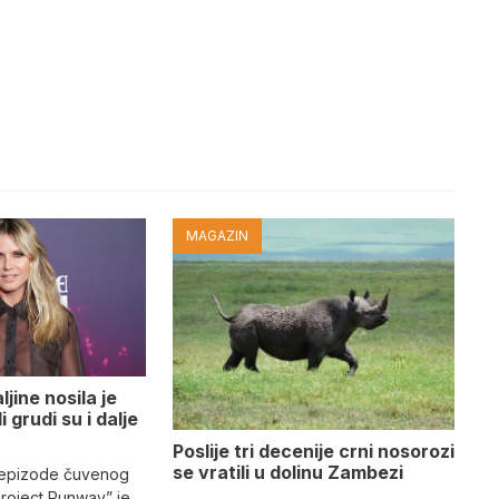
MAGAZIN
jine nosila je
i grudi su i dalje
Poslije tri decenije crni nosorozi
se vratili u dolinu Zambezi
 epizode čuvenog
Project Runway” je