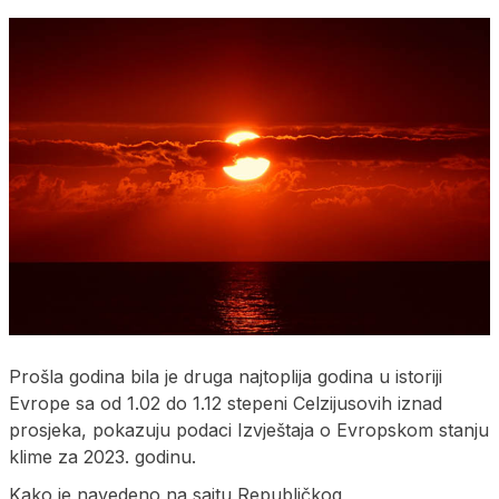
Prošla godina bila je druga najtoplija godina u istoriji
Evrope sa od 1.02 do 1.12 stepeni Celzijusovih iznad
prosjeka, pokazuju podaci Izvještaja o Evropskom stanju
klime za 2023. godinu.
Kako je navedeno na sajtu Republičkog