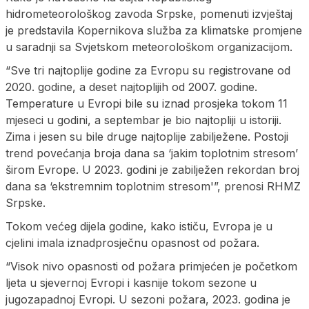
hidrometeorološkog zavoda Srpske, pomenuti izvještaj
je predstavila Kopernikova služba za klimatske promjene
u saradnji sa Svjetskom meteorološkom organizacijom.
“Sve tri najtoplije godine za Evropu su registrovane od
2020. godine, a deset najtoplijih od 2007. godine.
Temperature u Evropi bile su iznad prosjeka tokom 11
mjeseci u godini, a septembar je bio najtopliji u istoriji.
Zima i jesen su bile druge najtoplije zabilježene. Postoji
trend povećanja broja dana sa ‘jakim toplotnim stresom’
širom Evrope. U 2023. godini je zabilježen rekordan broj
dana sa ‘ekstremnim toplotnim stresom'”, prenosi RHMZ
Srpske.
Tokom većeg dijela godine, kako ističu, Evropa je u
cjelini imala iznadprosječnu opasnost od požara.
“Visok nivo opasnosti od požara primjećen je početkom
ljeta u sjevernoj Evropi i kasnije tokom sezone u
jugozapadnoj Evropi. U sezoni požara, 2023. godina je