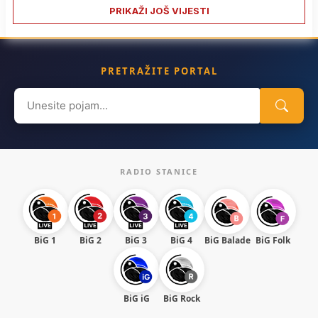
PRIKAŽI JOŠ VIJESTI
PRETRAŽITE PORTAL
Search
for:
RADIO STANICE
BiG 1
BiG 2
BiG 3
BiG 4
BiG Balade
BiG Folk
BiG iG
BiG Rock