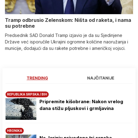
Tramp odbrusio Zelenskom: Ništa od raketa, i nama
su potrebne
Predsednik SAD Donald Tramp izjavio je da su Sjedinjene
Države već isporučile Ukrajini ogromne količine naoružanja i
municije, dodajući da su rakete potrebne i američkoj vojsci.
TRENDING
NAJČITANIJE
REPUBLIKA SRPSKA / BIH
Pripremite kišobrane: Nakon vrelog
dana stižu pljuskovi i grmljavina
HRONIKA
Na Јarinju privedena tri srpska