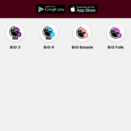
Skip
to
content
BiG 3
BiG 4
BiG Balade
BiG Folk