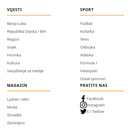
VIJESTI
SPORT
Banja Luka
Fudbal
Republika Srpska / BiH
Košarka
Region
Tenis
Svijet
Odbojka
Hronika
Atletika
Kultura
Formula 1
Saopštenje za medije
Vaterpolo
Ostali sportovi
MAGAZIN
PRATITE NAS
Facebook
Ljubav i seks
Instagram
Moda
X / Twitter
ShowBiz
Zanimljivo