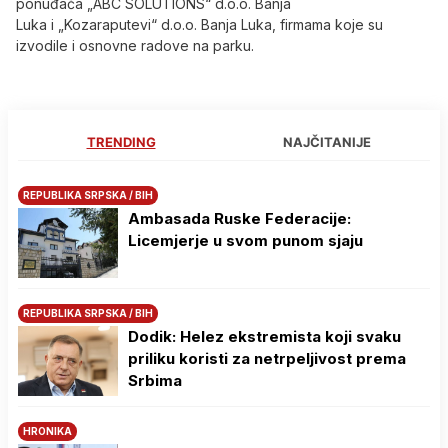
ponuđača „ABC SOLUTIONS“ d.o.o. Banja
Luka i „Kozaraputevi“ d.o.o. Banja Luka, firmama koje su
izvodile i osnovne radove na parku.
TRENDING
NAJČITANIJE
REPUBLIKA SRPSKA / BIH
Ambasada Ruske Federacije:
Licemjerje u svom punom sjaju
REPUBLIKA SRPSKA / BIH
Dodik: Helez ekstremista koji svaku
priliku koristi za netrpeljivost prema
Srbima
HRONIKA