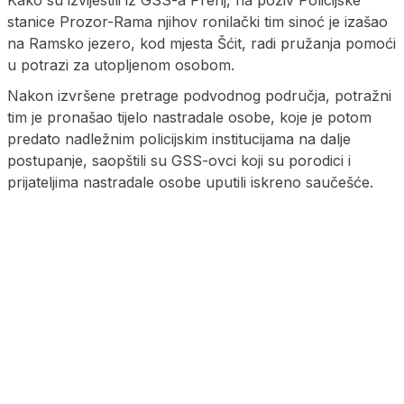
Kako su izvijestili iz GSS-a Prenj, na poziv Policijske
stanice Prozor-Rama njihov ronilački tim sinoć je izašao
na Ramsko jezero, kod mjesta Šćit, radi pružanja pomoći
u potrazi za utopljenom osobom.
Nakon izvršene pretrage podvodnog područja, potražni
tim je pronašao tijelo nastradale osobe, koje je potom
predato nadležnim policijskim institucijama na dalje
postupanje, saopštili su GSS-ovci koji su porodici i
prijateljima nastradale osobe uputili iskreno saučešće.