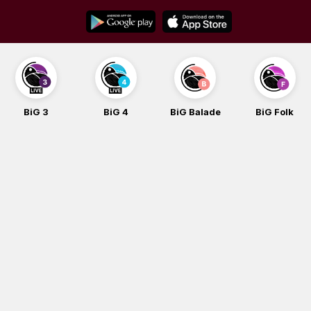
Skip
to
content
BiG 3
BiG 4
BiG Balade
BiG Folk