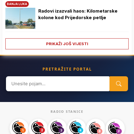
BANJA LUKA
Radovi izazvali haos: Kilometarske
kolone kod Prijedorske petlje
PRIKAŽI JOŠ VIJESTI
PRETRAŽITE PORTAL
Search
for:
RADIO STANICE