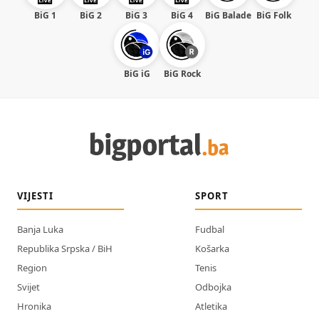
BiG 1
BiG 2
BiG 3
BiG 4
BiG Balade
BiG Folk
BiG iG
BiG Rock
VIJESTI
SPORT
Banja Luka
Fudbal
Republika Srpska / BiH
Košarka
Region
Tenis
Svijet
Odbojka
Hronika
Atletika