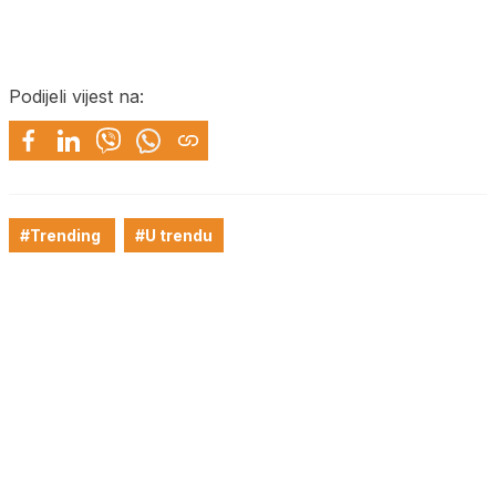
Podijeli vijest na:
#Trending
#U trendu