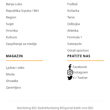
Banja Luka
Fudbal
Republika Srpska / BiH
Košarka
Region
Tenis
Svijet
Odbojka
Hronika
Atletika
Kultura
Formula 1
Saopštenje za medije
Vaterpolo
Ostali sportovi
MAGAZIN
PRATITE NAS
Facebook
Ljubav i seks
Instagram
Moda
X / Twitter
ShowBiz
Zanimljivo
Marketing BIG Radio
Marketing BIGportal.ba
Mi smo BIG