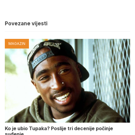
Povezane vijesti
MAGAZIN
Ko je ubio Tupaka? Poslije tri decenije počinje
suđenje