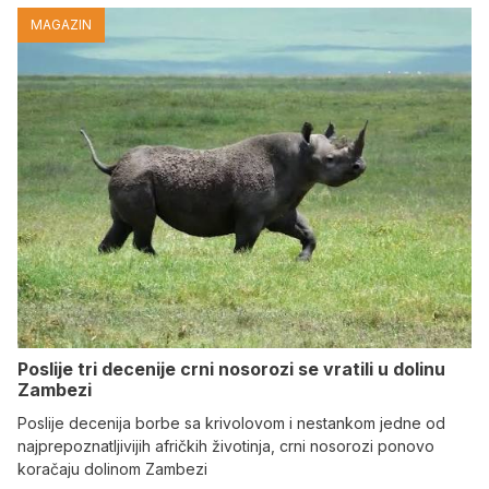
MAGAZIN
Poslije tri decenije crni nosorozi se vratili u dolinu
Zambezi
Poslije decenija borbe sa krivolovom i nestankom jedne od
najprepoznatljivijih afričkih životinja, crni nosorozi ponovo
koračaju dolinom Zambezi