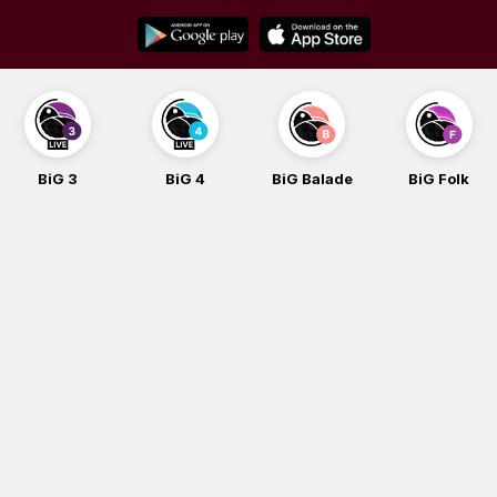
Skip
to
content
BiG 3
BiG 4
BiG Balade
BiG Folk