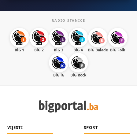
RADIO STANICE
BiG 1
BiG 2
BiG 3
BiG 4
BiG Balade
BiG Folk
BiG iG
BiG Rock
VIJESTI
SPORT