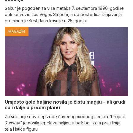
Šakur je pogođen sa više metaka 7. septembra 1996. godine
dok se vozio Las Vegas Stripom, a od posljedica ranjavanja
preminuo je šest dana kasnije u 25. godini
MAGAZIN
Umjesto gole haljine nosila je čistu magiju – ali grudi
su i dalje u prvom planu
Za snimanje nove epizode čuvenog modnog serijala “Project
Runway” je nosila lepršavu haljinu u bež boji koja prati liniju
tela i ističe figuru