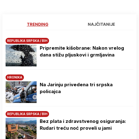
TRENDING
NAJČITANIJE
REPUBLIKA SRPSKA / BIH
Pripremite kišobrane: Nakon vrelog
dana stižu pljuskovi i grmljavina
HRONIKA
Na Јarinju privedena tri srpska
policajca
REPUBLIKA SRPSKA / BIH
Bez plata i zdravstvenog osiguranja:
Rudari treću noć proveli u jami