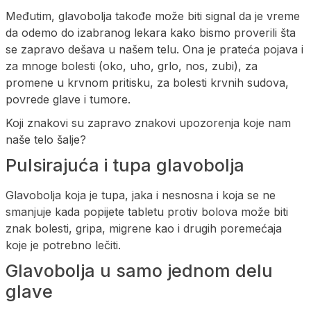
Međutim, glavobolja takođe može biti signal da je vreme
da odemo do izabranog lekara kako bismo proverili šta
se zapravo dešava u našem telu. Ona je prateća pojava i
za mnoge bolesti (oko, uho, grlo, nos, zubi), za
promene u krvnom pritisku, za bolesti krvnih sudova,
povrede glave i tumore.
Koji znakovi su zapravo znakovi upozorenja koje nam
naše telo šalje?
Pulsirajuća i tupa glavobolja
Glavobolja koja je tupa, jaka i nesnosna i koja se ne
smanjuje kada popijete tabletu protiv bolova može biti
znak bolesti, gripa, migrene kao i drugih poremećaja
koje je potrebno lečiti.
Glavobolja u samo jednom delu
glave