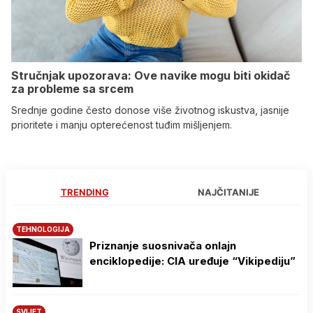
Stručnjak upozorava: Ove navike mogu biti okidač
za probleme sa srcem
Srednje godine često donose više životnog iskustva, jasnije
prioritete i manju opterećenost tuđim mišljenjem.
TRENDING
NAJČITANIJE
TEHNOLOGIJA
Priznanje suosnivača onlajn
enciklopedije: CIA uređuje “Vikipediju”
SVIJET