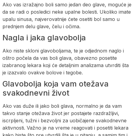
Ako vas izražajno boli samo jedan deo glave, moguće je
da se radi o posledici neke upalne bolesti. Ukoliko imate
upalu sinusa, najverovatnije ćete osetiti bol samo u
prednjem delu glave, čelu i očima.
Nagla i jaka glavobolja
Ako niste skloni glavoboljama, te je odjednom naglo i
oštro počela da vas boli glava, obavezno posetite
izabranog lekara koji će detaljnim analizama utvrditi šta
je izazvalo ovakve bolove i tegobe.
Glavobolja koja vam otežava
svakodnevni život
Ako vas duže ili jako boli glava, normalno je da vam
takvo stanje otežava život jer postajete razdražljivi,
iscrpljeni, tužni i bezvoljni za uobičajene svakodnevne
aktivnosti. Važno je na vreme reagovati i posetiti lekara
kako biste što pre utvrdili šta je u pitanju, a samim tim i