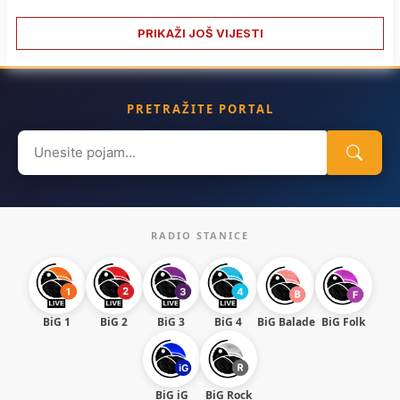
PRIKAŽI JOŠ VIJESTI
PRETRAŽITE PORTAL
Search
for:
RADIO STANICE
BiG 1
BiG 2
BiG 3
BiG 4
BiG Balade
BiG Folk
BiG iG
BiG Rock