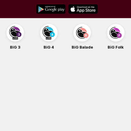
Skip
to
content
BiG 3
BiG 4
BiG Balade
BiG Folk