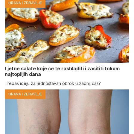
HRANA I ZDRAVLJE
Ljetne salate koje će te rashladiti i zasititi tokom
najtoplijih dana
Trebaš ideju za jednostavan obrok u zadnji čas?
HRANA I ZDRAVLJE