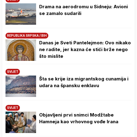
Drama na aerodromu u Sidneju: Avioni
se zamalo sudarili
REPUBLIKA SRPSKA / BIH
Danas je Sveti Pantelejmon: Ovo nikako
ne radite, jer kazna će stići brže nego
što mislite
SVIJET
Šta se krije iza migrantskog cunamija i
udara na špansku enklavu
SVIJET
Objavljeni prvi snimci Modžtabe
Hamneja kao vrhovnog vođe Irana