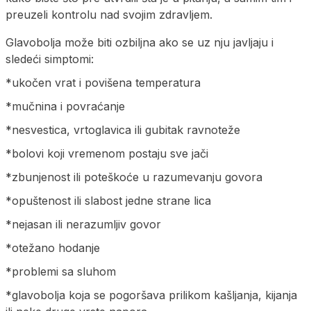
preuzeli kontrolu nad svojim zdravljem.
Glavobolja može biti ozbiljna ako se uz nju javljaju i
sledeći simptomi:
*ukočen vrat i povišena temperatura
*mučnina i povraćanje
*nesvestica, vrtoglavica ili gubitak ravnoteže
*bolovi koji vremenom postaju sve jači
*zbunjenost ili poteškoće u razumevanju govora
*opuštenost ili slabost jedne strane lica
*nejasan ili nerazumljiv govor
*otežano hodanje
*problemi sa sluhom
*glavobolja koja se pogoršava prilikom kašljanja, kijanja