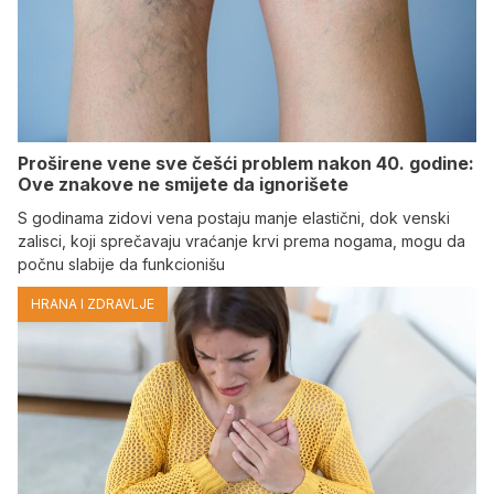
Proširene vene sve češći problem nakon 40. godine:
Ove znakove ne smijete da ignorišete
S godinama zidovi vena postaju manje elastični, dok venski
zalisci, koji sprečavaju vraćanje krvi prema nogama, mogu da
počnu slabije da funkcionišu
HRANA I ZDRAVLJE