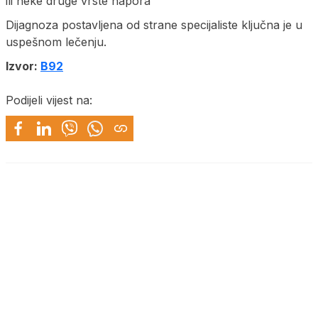
ili neke druge vrste napora
Dijagnoza postavljena od strane specijaliste ključna je u
uspešnom lečenju.
Izvor:
B92
Podijeli vijest na: