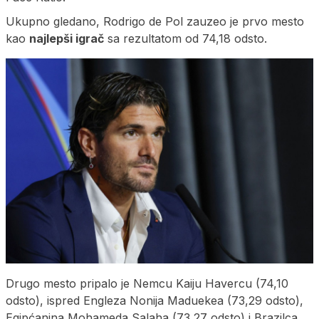
Ukupno gledano, Rodrigo de Pol zauzeo je prvo mesto
kao
najlepši igrač
sa rezultatom od 74,18 odsto.
Drugo mesto pripalo je Nemcu Kaiju Havercu (74,10
odsto), ispred Engleza Nonija Maduekea (73,29 odsto),
Egipćanina Mohameda Salaha (73,27 odsto) i Brazilca