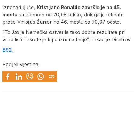
Iznenađujuće,
Kristijano Ronaldo završio je na 45.
mestu
sa ocenom od 70,98 odsto, dok ga je odmah
pratio Vinisijus Žunior na 46. mestu sa 70,97 odsto.
“To što je Nemačka ostvarila tako dobre rezultate pri
vrhu liste takođe je lepo iznenađenje”, rekao je Dimitrov.
B92.
Podijeli vijest na: