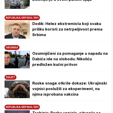
REPUBLIKA SRPSKA / BIH
Dodik: Helez ekstremista koji svaku
priliku koristi za netrpeljivost prema
Srbima
HRONIKA
Osumnjičeni za pomaganje u napadu na
Dabića ide na slobodu: Nikoliću
predložen kućni pritvor
SVIJET
Ruske snage otkrile dokaze: Ukrajinski
vojnici poslužili za eksperiment, na
njima isprobana vakcina
REPUBLIKA SRPSKA / BIH
Trebinje: Borba uspjela, situacija sa