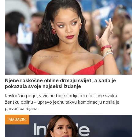
Njene raskošne obline drmaju svijet, a sada je
pokazala svoje najseksi izdanje
Raskošno perje, vividine boje i odijelo koje ističe svaku
žensku oblinu – upravo jednu takvu kombinaciju nosila je
pjevačica Rijana
MAGAZIN