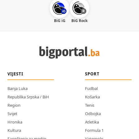
BiG iG
BiG Rock
VIJESTI
SPORT
Banja Luka
Fudbal
Republika Srpska / BiH
Košarka
Region
Tenis
Svijet
Odbojka
Hronika
Atletika
Kultura
Formula 1
Saopštenje za medije
Vaterpolo