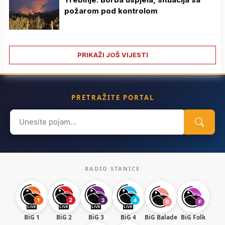
požarom pod kontrolom
PRIKAŽI JOŠ VIJESTI
PRETRAŽITE PORTAL
Search
for:
RADIO STANICE
BiG 1
BiG 2
BiG 3
BiG 4
BiG Balade
BiG Folk