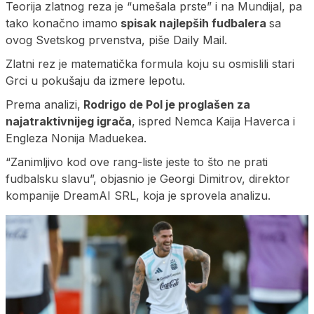
Teorija zlatnog reza je “umešala prste” i na Mundijal, pa
tako konačno imamo
spisak najlepših fudbalera
sa
ovog Svetskog prvenstva, piše Daily Mail.
Zlatni rez je matematička formula koju su osmislili stari
Grci u pokušaju da izmere lepotu.
Prema analizi,
Rodrigo de Pol je proglašen za
najatraktivnijeg igrača
, ispred Nemca Kaija Haverca i
Engleza Nonija Maduekea.
“Zanimljivo kod ove rang-liste jeste to što ne prati
fudbalsku slavu”, objasnio je Georgi Dimitrov, direktor
kompanije DreamAI SRL, koja je sprovela analizu.