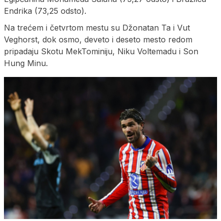
Endrika (73,25 odsto).
Na trećem i četvrtom mestu su Džonatan Ta i Vut
Veghorst, dok osmo, deveto i deseto mesto redom
pripadaju Skotu MekTominiju, Niku Voltemadu i Son
Hung Minu.