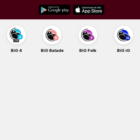
Skip
to
content
BiG 4
BiG Balade
BiG Folk
BiG iG