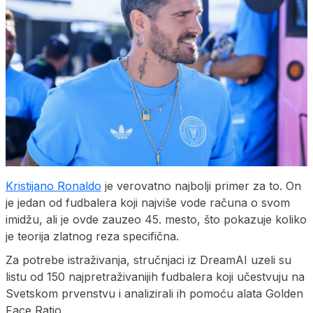
Kristijano Ronaldo
je verovatno najbolji primer za to. On
je jedan od fudbalera koji najviše vode računa o svom
imidžu, ali je ovde zauzeo 45. mesto, što pokazuje koliko
je teorija zlatnog reza specifična.
Za potrebe istraživanja, stručnjaci iz DreamAI uzeli su
listu od 150 najpretraživanijih fudbalera koji učestvuju na
Svetskom prvenstvu i analizirali ih pomoću alata Golden
Face Ratio.