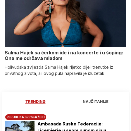
Salma Hajek sa ćerkom ide i na koncerte i u šoping:
Ona me održava mladom
Holivudska zvijezda Salma Hajek rijetko dijeli trenutke iz
privatnog života, ali ovog puta napravila je izuzetak
TRENDING
NAJČITANIJE
REPUBLIKA SRPSKA / BIH
Ambasada Ruske Federacije:
Licemjerje u svom punom sjaju