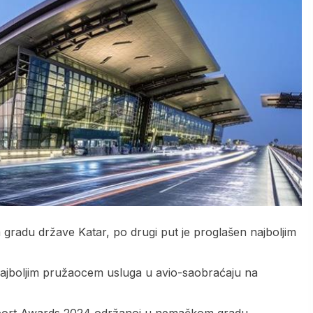
du države Katar, po drugi put je proglašen najboljim
ajboljim pružaocem usluga u avio-saobraćaju na
irport Awards 2024 održanoj u nemačkom gradu