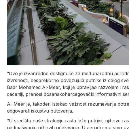
“Ovo je izvanredno dostignuće za međunarodnu aerodrom
izvrsnosti, besprekorno povezujući putnike iz celog svet
Badr Mohamed Al-Meer, koji je upravljao razvojem i 
deceniji, prenosi bosanskohercegovački informativni serv
Al-Meer je, također, istakao važnost razumevanja potre
odgovarali iskustvu putovanja.
“U središtu naše strategije rasta leže putnici, njihove r
nadmašivanju njihovih očekivanja. U aerodromu smo uvel