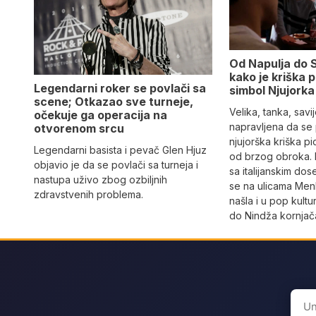
Od Napulja do 
kako je kriška 
Legendarni roker se povlači sa
simbol Njujorka
scene; Otkazao sve turneje,
Velika, tanka, savi
očekuje ga operacija na
napravljena da se
otvorenom srcu
njujorška kriška p
Legendarni basista i pevač Glen Hjuz
od brzog obroka. 
objavio je da se povlači sa turneja i
sa italijanskim dos
nastupa uživo zbog ozbiljnih
se na ulicama Men
zdravstvenih problema.
našla i u pop kult
do Nindža kornjač
Sear
for: