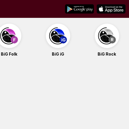
BiG Folk
BiG iG
BiG Rock