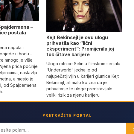
Spajdermena –
pice postala
Kejt Bekinsejl je ovu ulogu
prihvatila kao “lični
jena napola i
eksperiment”: Promijenila joj
 pojede u hodu –
tok čitave karijere
ice mnogo je više
Uloga ratnice Selin u filmskom serijalu
Njena priča počinje
“Underworld” jedna je od
eljenicima, nastavlja
najupečatljivijih u karijeri glumice Kejt
hetna, a mesto je
Bekinsejl, ali malo ko zna da je
uri, od Spajdermena
prihvatanje te uloge predstavljalo
a.
veliki rizik za njenu karijeru.
PRETRAŽITE PORTAL
ch