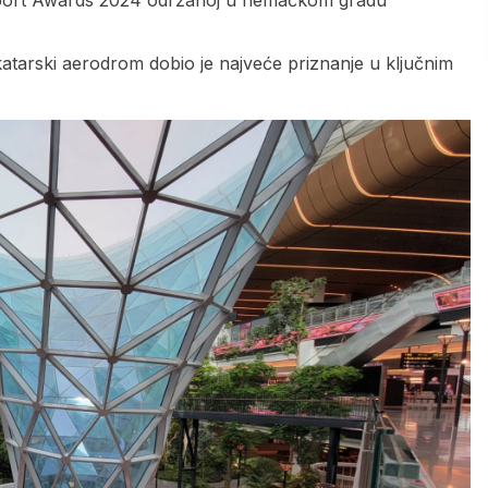
arski aerodrom dobio je najveće priznanje u ključnim