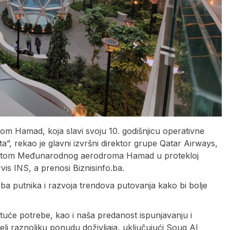
 Hamad, koja slavi svoju 10. godišnjicu operativne
a”, rekao je glavni izvršni direktor grupe Qatar Airways,
rastom Međunarodnog aerodroma Hamad u protekloj
is INS, a prenosi Biznisinfo.ba.
ba putnika i razvoja trendova putovanja kako bi bolje
astuće potrebe, kao i naša predanost ispunjavanju i
i raznoliku ponudu doživljaja, uključujući Souq Al