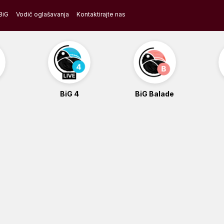
BiG
Vodič oglašavanja
Kontaktirajte nas
BiG 4
BiG Balade