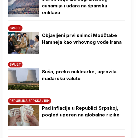
cunamija i udara na špansku
enklavu
SVIJET
Objavljeni prvi snimci Modžtabe
Hamneja kao vrhovnog vođe Irana
SVIJET
Suša, preko nuklearke, ugrozila
mađarsku valutu
REPUBLIKA SRPSKA / BIH
Pad inflacije u Republici Srpskoj,
pogled uperen na globalne rizike