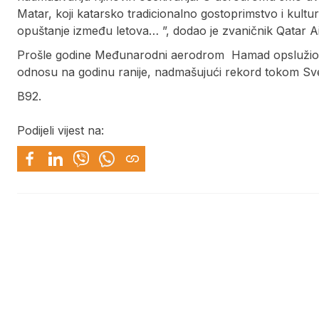
Matar, koji katarsko tradicionalno gostoprimstvo i kultu
opuštanje između letova… ”, dodao je zvaničnik Qatar A
Prošle godine Međunarodni aerodrom Hamad opslužio je
odnosu na godinu ranije, nadmašujući rekord tokom Sv
B92.
Podijeli vijest na: