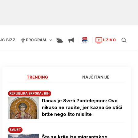
BIG BIZZ
PROGRAM
UŽIVO
TRENDING
NAJČITANIJE
REPUBLIKA SRPSKA / BIH
Danas je Sveti Pantelejmon: Ovo
nikako ne radite, jer kazna će stići
brže nego što mislite
SVIJET
Šta se krije iza migrantskog