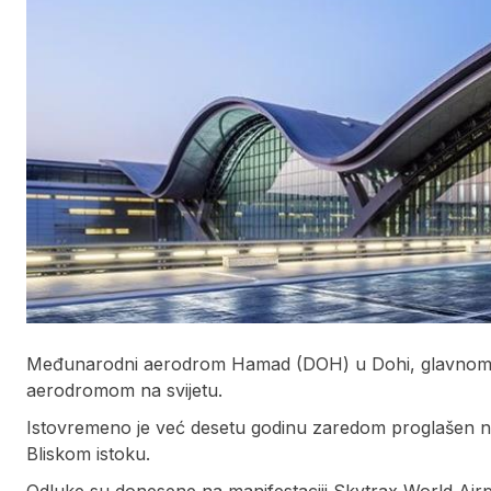
Međunarodni aerodrom Hamad (DOH) u Dohi, glavnom gra
aerodromom na svijetu.
Istovremeno je već desetu godinu zaredom proglašen n
Bliskom istoku.
Odluke su donesene na manifestaciji Skytrax World A