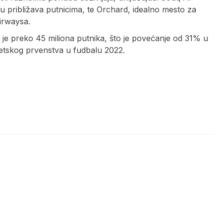
ru približava putnicima, te Orchard, idealno mesto za
irwaysa.
 preko 45 miliona putnika, što je povećanje od 31% u
etskog prvenstva u fudbalu 2022.