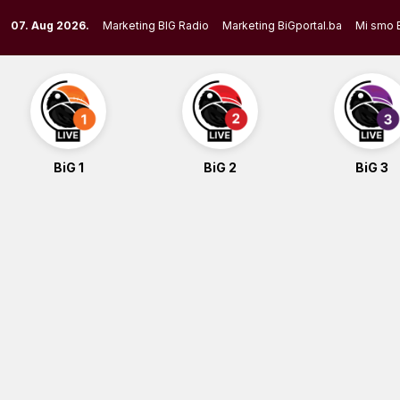
Skip
07. Aug 2026.
Marketing BIG Radio
Marketing BiGportal.ba
Mi smo 
to
content
BiG 1
BiG 2
BiG 3