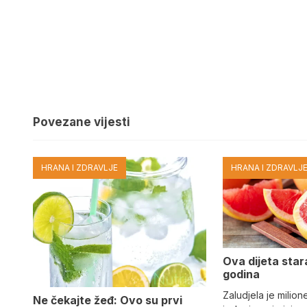
Povezane vijesti
HRANA I ZDRAVLJE
HRANA I ZDRAVLJ
Ova dijeta star
godina
Zaludjela je milion
Ne čekajte žeđ: Ovo su prvi