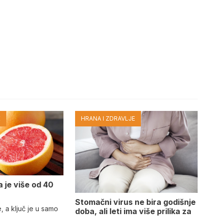
E
HRANA I ZDRAVLJE
a je više od 40
Stomačni virus ne bira godišnje
e, a ključ je u samo
doba, ali leti ima više prilika za