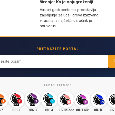
širenje: Ko je najugroženiji
Virusni gastroenteritis predstavlja
zapaljenje želuca i creva izazvano
virusima, a najčešći uzročnik je
norovirus
PRETRAŽITE PORTAL
ch
RADIO STANICE
G 1
BiG 2
BiG 3
BiG 4
BiG Balade
BiG Folk
BiG iG
BiG