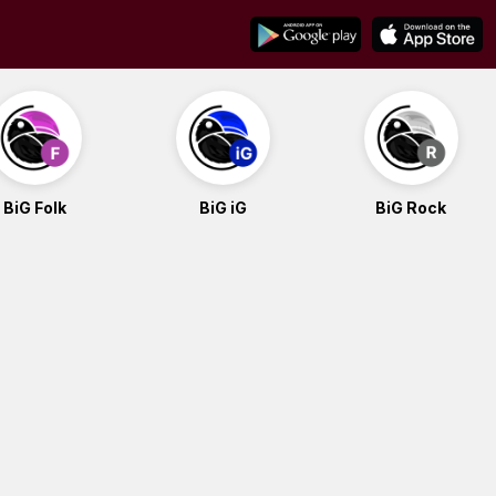
BiG Folk
BiG iG
BiG Rock