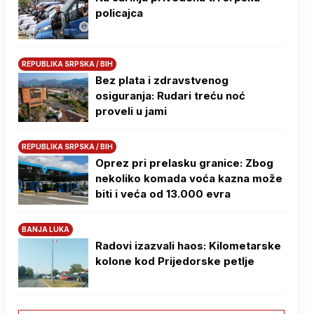
policajca
REPUBLIKA SRPSKA / BIH
Bez plata i zdravstvenog
osiguranja: Rudari treću noć
proveli u jami
REPUBLIKA SRPSKA / BIH
Oprez pri prelasku granice: Zbog
nekoliko komada voća kazna može
biti i veća od 13.000 evra
BANJA LUKA
Radovi izazvali haos: Kilometarske
kolone kod Prijedorske petlje