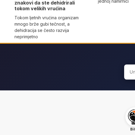
jednoj namirnici
znakovi da ste dehidrirali
tokom velikih vrućina
Tokom ljetnih vrućina organizam
mnogo brže gubi tečnost, a
dehidracija se često razvija
neprimjetno
Sear
for:
Bi