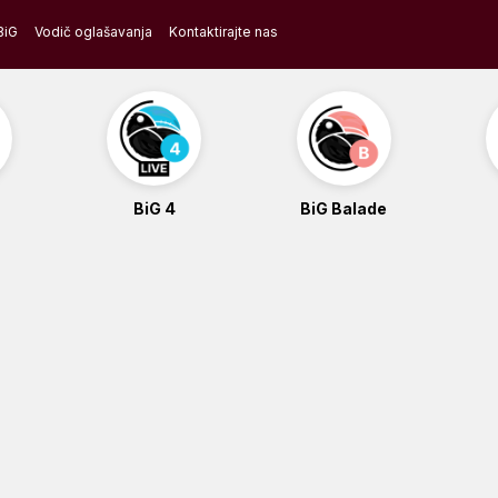
BiG
Vodič oglašavanja
Kontaktirajte nas
BiG 4
BiG Balade