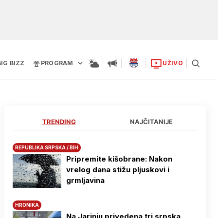
BIG BIZZ
PROGRAM
UŽIVO
TRENDING
NAJČITANIJE
REPUBLIKA SRPSKA / BIH
Pripremite kišobrane: Nakon
vrelog dana stižu pljuskovi i
grmljavina
HRONIKA
Na Јarinju privedena tri srpska