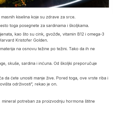
 masnih kiselina koje su zdrave za srce.
mesto toga posegnete za sardinama i školjkama.
jenata, kao što su cink, gvožđe, vitamin B12 i omega-3
Harvard Kristofer Golden.
h materija na osnovu težine po težini. Tako da ih ne
nge, skuše, sardina i inćuna. Od školjki preporučuje
a da ćete unositi manje žive. Pored toga, ove vrste riba i
ovišta održivosti”, rekao je on.
od, mineral potreban za proizvodnju hormona štitne