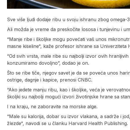
Sve više ljudi dodaje ribu u svoju ishranu zbog omega-3
Ali možda je vreme da preskočite lososa i tunjevinu i u
“Manje ribe i školjke mogu povećati vaš unos mikronutri
masne kiseline“, kaže profesor ishrane sa Univerziteta 
“Od svih vrsta, male ribe su najbolji izvor ovih hranljivi
konzumiramo dovoljno”, dodao je on.
Što se ribe tiče, njegov savet je da se poveća unos hari
ostrige, dagnje i kapice, prenosi CNBC.
“Ako jedete manju ribu, kao i školjke, veća je verovatnoć
školjki su najbolji mogući izvori životinjske hrane sa stan
I na kraju, ne zaboravite na morske alge.
“Male su kalorija, dobar su izvor vlakana, a sadrže i j
žlezde“, navodi se u članku Harvard Health Publishing.