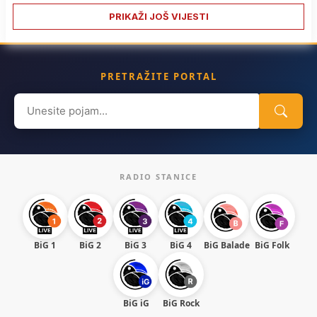
PRIKAŽI JOŠ VIJESTI
PRETRAŽITE PORTAL
Search
for:
RADIO STANICE
BiG 1
BiG 2
BiG 3
BiG 4
BiG Balade
BiG Folk
BiG iG
BiG Rock