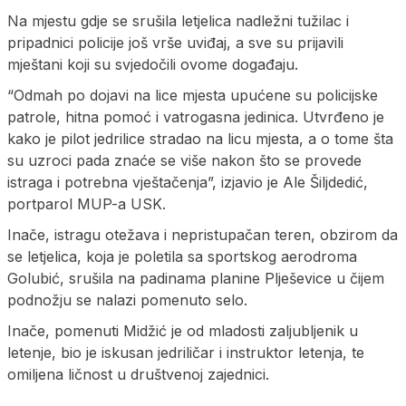
Na mjestu gdje se srušila letjelica nadležni tužilac i
pripadnici policije još vrše uviđaj, a sve su prijavili
mještani koji su svjedočili ovome događaju.
“Odmah po dojavi na lice mjesta upućene su policijske
patrole, hitna pomoć i vatrogasna jedinica. Utvrđeno je
kako je pilot jedrilice stradao na licu mjesta, a o tome šta
su uzroci pada znaće se više nakon što se provede
istraga i potrebna vještačenja”, izjavio je Ale Šiljdedić,
portparol MUP-a USK.
Inače, istragu otežava i nepristupačan teren, obzirom da
se letjelica, koja je poletila sa sportskog aerodroma
Golubić, srušila na padinama planine Plješevice u čijem
podnožju se nalazi pomenuto selo.
Inače, pomenuti Midžić je od mladosti zaljubljenik u
letenje, bio je iskusan jedriličar i instruktor letenja, te
omiljena ličnost u društvenoj zajednici.