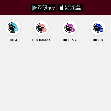
Skip
to
content
BiG 4
BiG Balade
BiG Folk
BiG iG