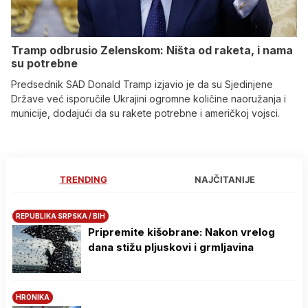
Tramp odbrusio Zelenskom: Ništa od raketa, i nama
su potrebne
Predsednik SAD Donald Tramp izjavio je da su Sjedinjene
Države već isporučile Ukrajini ogromne količine naoružanja i
municije, dodajući da su rakete potrebne i američkoj vojsci.
TRENDING
NAJČITANIJE
REPUBLIKA SRPSKA / BIH
Pripremite kišobrane: Nakon vrelog
dana stižu pljuskovi i grmljavina
HRONIKA