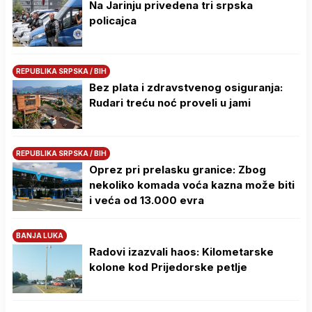
Na Јarinju privedena tri srpska
policajca
REPUBLIKA SRPSKA / BIH
Bez plata i zdravstvenog osiguranja:
Rudari treću noć proveli u jami
REPUBLIKA SRPSKA / BIH
Oprez pri prelasku granice: Zbog
nekoliko komada voća kazna može biti
i veća od 13.000 evra
BANJA LUKA
Radovi izazvali haos: Kilometarske
kolone kod Prijedorske petlje