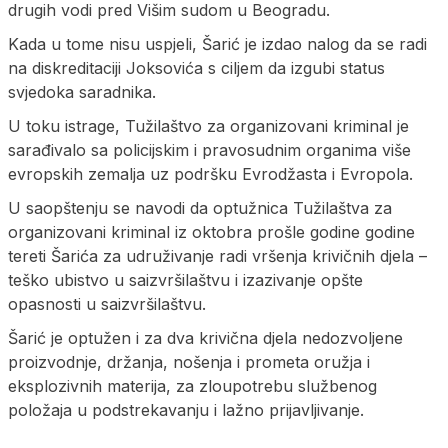
drugih vodi pred Višim sudom u Beogradu.
Kada u tome nisu uspjeli, Šarić je izdao nalog da se radi
na diskreditaciji Јoksovića s ciljem da izgubi status
svjedoka saradnika.
U toku istrage, Tužilaštvo za organizovani kriminal je
sarađivalo sa policijskim i pravosudnim organima više
evropskih zemalja uz podršku Evrodžasta i Evropola.
U saopštenju se navodi da optužnica Tužilaštva za
organizovani kriminal iz oktobra prošle godine godine
tereti Šarića za udruživanje radi vršenja krivičnih djela –
teško ubistvo u saizvršilaštvu i izazivanje opšte
opasnosti u saizvršilaštvu.
Šarić je optužen i za dva krivična djela nedozvoljene
proizvodnje, držanja, nošenja i prometa oružja i
eksplozivnih materija, za zloupotrebu službenog
položaja u podstrekavanju i lažno prijavljivanje.