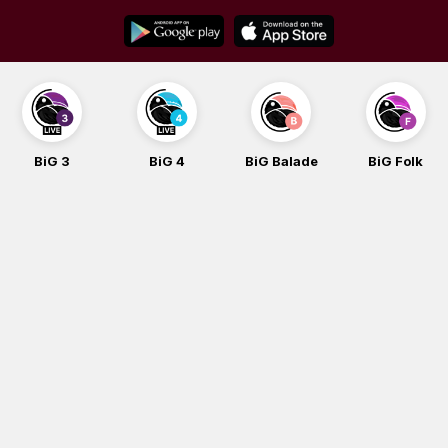
Skip
to
content
BiG 3
BiG 4
BiG Balade
BiG Folk