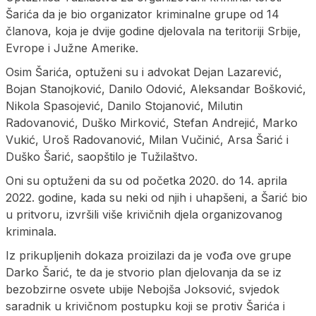
Šarića da je bio organizator kriminalne grupe od 14
članova, koja je dvije godine djelovala na teritoriji Srbije,
Evrope i Јužne Amerike.
Osim Šarića, optuženi su i advokat Dejan Lazarević,
Bojan Stanojković, Danilo Odović, Aleksandar Bošković,
Nikola Spasojević, Danilo Stojanović, Milutin
Radovanović, Duško Mirković, Stefan Andrejić, Marko
Vukić, Uroš Radovanović, Milan Vučinić, Arsa Šarić i
Duško Šarić, saopštilo je Tužilaštvo.
Oni su optuženi da su od početka 2020. do 14. aprila
2022. godine, kada su neki od njih i uhapšeni, a Šarić bio
u pritvoru, izvršili više krivičnih djela organizovanog
kriminala.
Iz prikupljenih dokaza proizilazi da je vođa ove grupe
Darko Šarić, te da je stvorio plan djelovanja da se iz
bezobzirne osvete ubije Nebojša Јoksović, svjedok
saradnik u krivičnom postupku koji se protiv Šarića i