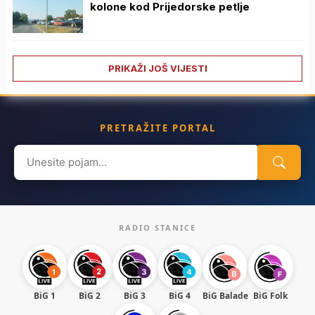
kolone kod Prijedorske petlje
PRIKAŽI JOŠ VIJESTI
PRETRAŽITE PORTAL
Search
for:
RADIO STANICE
BiG 1
BiG 2
BiG 3
BiG 4
BiG Balade
BiG Folk