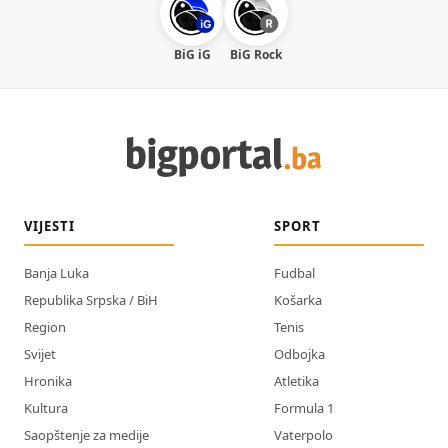
BiG iG
BiG Rock
VIJESTI
SPORT
Banja Luka
Fudbal
Republika Srpska / BiH
Košarka
Region
Tenis
Svijet
Odbojka
Hronika
Atletika
Kultura
Formula 1
Saopštenje za medije
Vaterpolo