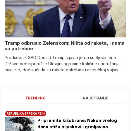
Tramp odbrusio Zelenskom: Ništa od raketa, i nama
su potrebne
Predsednik SAD Donald Tramp izjavio je da su Sjedinjene
Države već isporučile Ukrajini ogromne količine naoružanja i
municije, dodajući da su rakete potrebne i američkoj vojsci.
TRENDING
NAJČITANIJE
REPUBLIKA SRPSKA / BIH
Pripremite kišobrane: Nakon vrelog
dana stižu pljuskovi i grmljavina