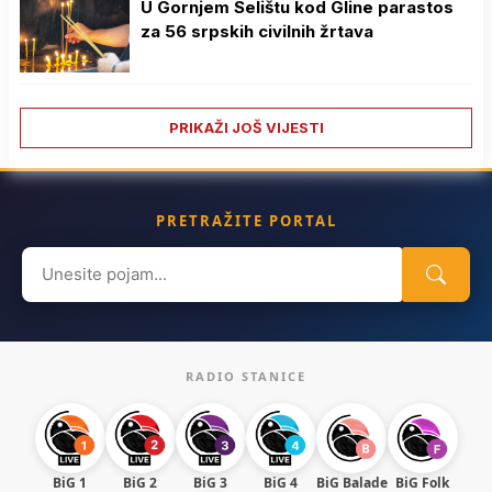
U Gornjem Selištu kod Gline parastos
za 56 srpskih civilnih žrtava
PRIKAŽI JOŠ VIJESTI
PRETRAŽITE PORTAL
Search
for:
RADIO STANICE
BiG 1
BiG 2
BiG 3
BiG 4
BiG Balade
BiG Folk