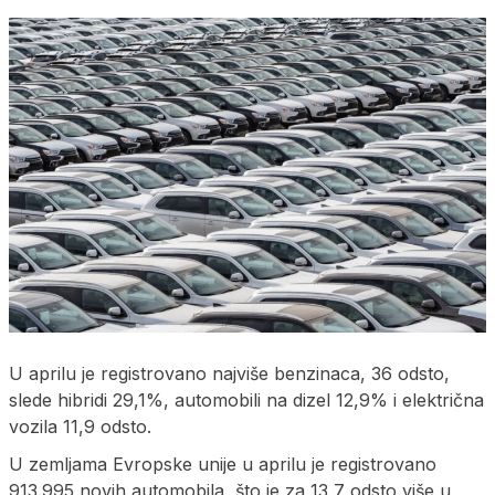
U aprilu je registrovano najviše benzinaca, 36 odsto,
slede hibridi 29,1%, automobili na dizel 12,9% i električna
vozila 11,9 odsto.
U zemljama Evropske unije u aprilu je registrovano
913.995 novih automobila, što je za 13,7 odsto više u