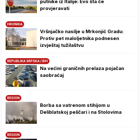
putnike iz Italije: Evo šta će
provjeravati
HRONIKA
Vršnjačko nasilje u Mrkonjić Gradu:
Protiv pet maloljetnika podnesen
izvještaj tužilaštvu
REPUBLIKA SRPSKA / BIH
Na većini graničnih prelaza pojačan
saobraćaj
REGION
Borba sa vatrenom stihijom u
Deliblatskoj peščari i na Stolovima
REGION