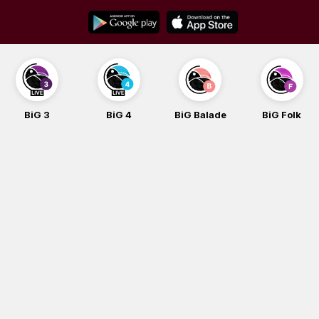
Skip
to
content
BiG 3
BiG 4
BiG Balade
BiG Folk