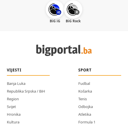
BiG iG
BiG Rock
VIJESTI
SPORT
Banja Luka
Fudbal
Republika Srpska / BiH
Košarka
Region
Tenis
Svijet
Odbojka
Hronika
Atletika
Kultura
Formula 1