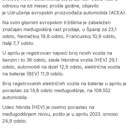
odnosu na isti mesec prošle godine, objavilo
je Udruženje evropskih proizvođača automobila (ACEA).
Na svim glavnim evropskim tržištima je zabeležen
značajan međugodišnji rast prodaje, u Španiji za 23,1
odsto, Nemačkoj 19,8 odsto, Francuskoj 10,9 odsto,
Italiji 7,7 odsto.
U aprilu je registrovan najveći broj novih vozila na
benzin i to 36 odsto, slede hibridna vozila (HEV) 29,1
odsto, automobili na dizel 12,9 odsto, električna vozila
na baterije (BEV) 11,9 odsto.
Broj registrovanih električnih vozila na baterije u aprilu je
porastao za 14,8 odsto međugodišnje, na 108.552
automobila.
Udeo hibrida (HEV) je osetno porastao na
međugodišnjem nivou, pošto je u aprilu 2023. iznosio
24,9 odsto.