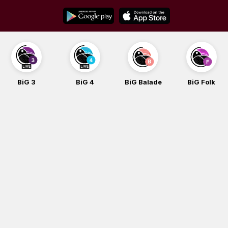
Skip
to
content
BiG 4
BiG Balade
BiG Folk
BiG iG