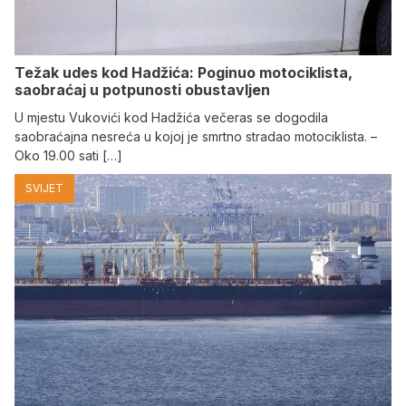
Težak udes kod Hadžića: Poginuo motociklista,
saobraćaj u potpunosti obustavljen
U mjestu Vukovići kod Hadžića večeras se dogodila
saobraćajna nesreća u kojoj je smrtno stradao motociklista. –
Oko 19.00 sati […]
SVIJET