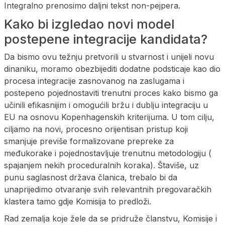
Integralno prenosimo daljni tekst non-pejpera.
Kako bi izgledao novi model
postepene integracije kandidata?
Da bismo ovu težnju pretvorili u stvarnost i unijeli novu
dinaniku, moramo obezbijediti dodatne podsticaje kao dio
procesa integracije zasnovanog na zaslugama i
postepeno pojednostaviti trenutni proces kako bismo ga
učinili efikasnijim i omogućili bržu i dublju integraciju u
EU na osnovu Kopenhagenskih kriterijuma. U tom cilju,
ciljamo na novi, procesno orijentisan pristup koji
smanjuje previše formalizovane prepreke za
međukorake i pojednostavljuje trenutnu metodologiju (
spajanjem nekih proceduralnih koraka). Štaviše, uz
punu saglasnost država članica, trebalo bi da
unaprijedimo otvaranje svih relevantnih pregovaračkih
klastera tamo gdje Komisija to predloži.
Rad zemalja koje žele da se pridruže članstvu, Komisije i