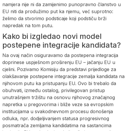
namjera nije ni da zamijenimo punopravno članstvo u
EU niti da produžimo put ka njemu, već suprotno:
želimo da stvorimo podsticaje koji podstiču brži
napredak na tom putu.
Kako bi izgledao novi model
postepene integracije kandidata?
Na ovaj način osiguravamo da postepena integracija
doprinese uspješnom proširenju EU – jačanju EU u
cjelini. Pozivamo Komisiju da predstavi prijedloge za
olakšavanje postepene integracije zemalja kandidata na
njihovom putu ka pristupanju EU. Ovo bi trebalo da
obuhvati, između ostalog, privilegovan pristup
unutrašnjem tržištu na osnovu njihovog značajnog
napretka u pregovorima i bliže veze sa evropskim
institucijama u svakodnevnom procesu donošenja
odluka, npr. dodjeljivanjem statusa progresivnog
posmatrača zemljama kandidatima na sastancima