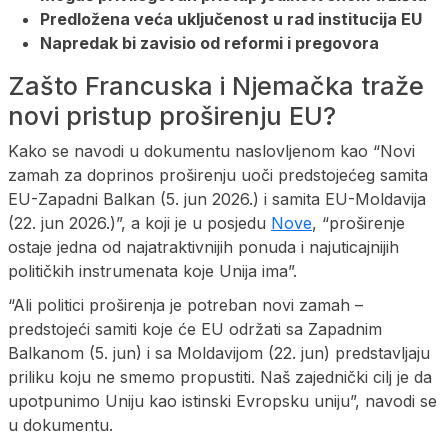
Predložena veća uključenost u rad institucija EU
Napredak bi zavisio od reformi i pregovora
Zašto Francuska i Njemačka traže
novi pristup proširenju EU?
Kako se navodi u dokumentu naslovljenom kao “Novi
zamah za doprinos proširenju uoči predstojećeg samita
EU-Zapadni Balkan (5. jun 2026.) i samita EU-Moldavija
(22. jun 2026.)”, a koji je u posjedu
Nove
, “proširenje
ostaje jedna od najatraktivnijih ponuda i najuticajnijih
političkih instrumenata koje Unija ima”.
“Ali politici proširenja je potreban novi zamah –
predstojeći samiti koje će EU održati sa Zapadnim
Balkanom (5. jun) i sa Moldavijom (22. jun) predstavljaju
priliku koju ne smemo propustiti. Naš zajednički cilj je da
upotpunimo Uniju kao istinski Evropsku uniju”, navodi se
u dokumentu.