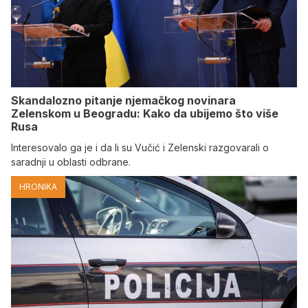
Skandalozno pitanje njemačkog novinara
Zelenskom u Beogradu: Kako da ubijemo što više
Rusa
Interesovalo ga je i da li su Vučić i Zelenski razgovarali o
saradnji u oblasti odbrane.
HRONIKA