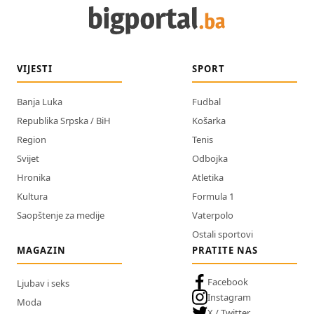
VIJESTI
SPORT
Banja Luka
Fudbal
Republika Srpska / BiH
Košarka
Region
Tenis
Svijet
Odbojka
Hronika
Atletika
Kultura
Formula 1
Saopštenje za medije
Vaterpolo
Ostali sportovi
MAGAZIN
PRATITE NAS
Facebook
Ljubav i seks
Instagram
Moda
X / Twitter