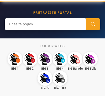
PRETRAŽITE PORTAL
Search
for:
RADIO STANICE
BiG 1
BiG 2
BiG 3
BiG 4
BiG Balade
BiG Folk
BiG iG
BiG Rock