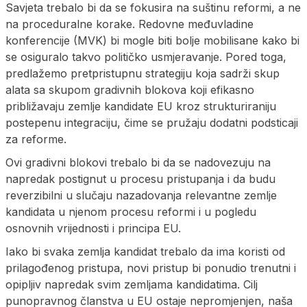
Savjeta trebalo bi da se fokusira na suštinu reformi, a ne
na proceduralne korake. Redovne međuvladine
konferencije (MVK) bi mogle biti bolje mobilisane kako bi
se osiguralo takvo političko usmjeravanje. Pored toga,
predlažemo pretpristupnu strategiju koja sadrži skup
alata sa skupom gradivnih blokova koji efikasno
približavaju zemlje kandidate EU kroz strukturiraniju
postepenu integraciju, čime se pružaju dodatni podsticaji
za reforme.
Ovi gradivni blokovi trebalo bi da se nadovezuju na
napredak postignut u procesu pristupanja i da budu
reverzibilni u slučaju nazadovanja relevantne zemlje
kandidata u njenom procesu reformi i u pogledu
osnovnih vrijednosti i principa EU.
Iako bi svaka zemlja kandidat trebalo da ima koristi od
prilagođenog pristupa, novi pristup bi ponudio trenutni i
opipljiv napredak svim zemljama kandidatima. Cilj
punopravnog članstva u EU ostaje nepromjenjen, naša