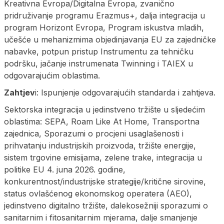
Kreativna Evropa/Digitalna Evropa, zvanično
pridruživanje programu Erazmus+, dalja integracija u
program Horizont Evropa, Program iskustva mladih,
učešće u mehanizmima objedinjavanja EU za zajedničke
nabavke, potpun pristup Instrumentu za tehničku
podršku, jačanje instrumenata Twinning i TAIEX u
odgovarajućim oblastima.
Zahtjev
i: Ispunjenje odgovarajućih standarda i zahtjeva.
Sektorska integracija u jedinstveno tržište u sljedećim
oblastima: SEPA, Roam Like At Home, Transportna
zajednica, Sporazumi o procjeni usaglašenosti i
prihvatanju industrijskih proizvoda, tržište energije,
sistem trgovine emisijama, zelene trake, integracija u
politike EU 4. juna 2026. godine,
konkurentnost/industrijske strategije/kritične sirovine,
status ovlašćenog ekonomskog operatera (AEO),
jedinstveno digitalno tržište, dalekosežniji sporazumi o
sanitarnim i fitosanitarnim mjerama, dalje smanjenje