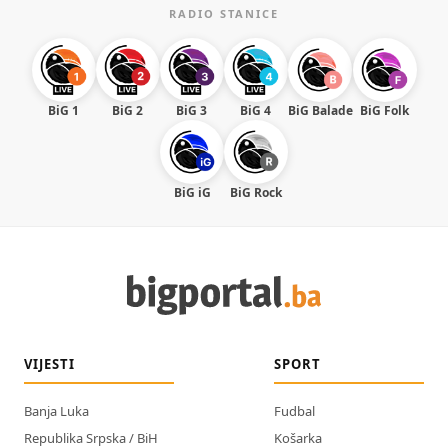
RADIO STANICE
BiG 1
BiG 2
BiG 3
BiG 4
BiG Balade
BiG Folk
BiG iG
BiG Rock
VIJESTI
SPORT
Banja Luka
Fudbal
Republika Srpska / BiH
Košarka