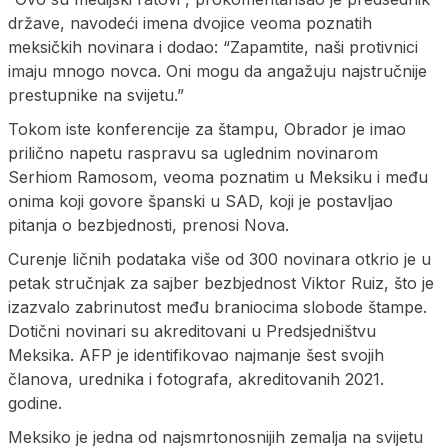
države, navodeći imena dvojice veoma poznatih
meksičkih novinara i dodao: “Zapamtite, naši protivnici
imaju mnogo novca. Oni mogu da angažuju najstručnije
prestupnike na svijetu.”
Tokom iste konferencije za štampu, Obrador je imao
prilično napetu raspravu sa uglednim novinarom
Serhiom Ramosom, veoma poznatim u Meksiku i među
onima koji govore španski u SAD, koji je postavljao
pitanja o bezbjednosti, prenosi Nova.
Curenje ličnih podataka više od 300 novinara otkrio je u
petak stručnjak za sajber bezbjednost Viktor Ruiz, što je
izazvalo zabrinutost među braniocima slobode štampe.
Dotični novinari su akreditovani u Predsjedništvu
Meksika. AFP je identifikovao najmanje šest svojih
članova, urednika i fotografa, akreditovanih 2021.
godine.
Meksiko je jedna od najsmrtonosnijih zemalja na svijetu