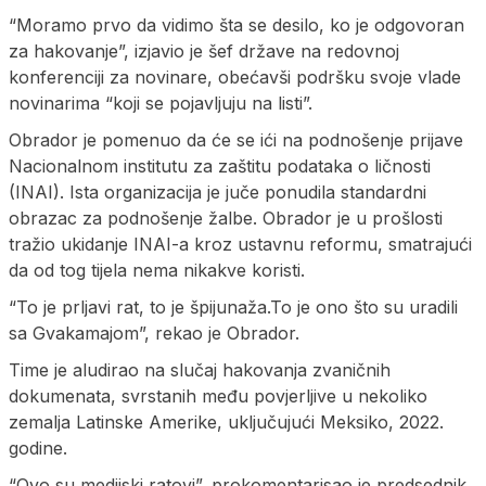
“Moramo prvo da vidimo šta se desilo, ko je odgovoran
za hakovanje”, izjavio je šef države na redovnoj
konferenciji za novinare, obećavši podršku svoje vlade
novinarima “koji se pojavljuju na listi”.
Obrador je pomenuo da će se ići na podnošenje prijave
Nacionalnom institutu za zaštitu podataka o ličnosti
(INAI). Ista organizacija je juče ponudila standardni
obrazac za podnošenje žalbe. Obrador je u prošlosti
tražio ukidanje INAI-a kroz ustavnu reformu, smatrajući
da od tog tijela nema nikakve koristi.
“To je prljavi rat, to je špijunaža.To je ono što su uradili
sa Gvakamajom”, rekao je Obrador.
Time je aludirao na slučaj hakovanja zvaničnih
dokumenata, svrstanih među povjerljive u nekoliko
zemalja Latinske Amerike, uključujući Meksiko, 2022.
godine.
“Ovo su medijski ratovi”, prokomentarisao je predsednik