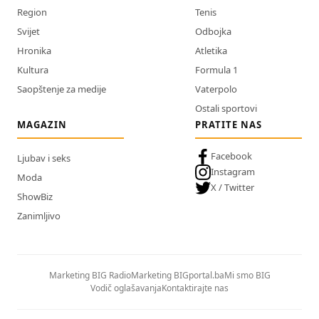
Region
Tenis
Svijet
Odbojka
Hronika
Atletika
Kultura
Formula 1
Saopštenje za medije
Vaterpolo
Ostali sportovi
MAGAZIN
PRATITE NAS
Facebook
Ljubav i seks
Instagram
Moda
X / Twitter
ShowBiz
Zanimljivo
Marketing BIG Radio
Marketing BIGportal.ba
Mi smo BIG
Vodič oglašavanja
Kontaktirajte nas