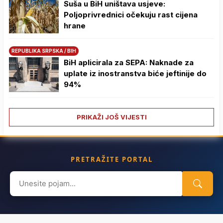
Suša u BiH uništava usjeve:
Poljoprivrednici očekuju rast cijena
hrane
REPUBLIKA SRPSKA / BIH
BiH aplicirala za SEPA: Naknade za
uplate iz inostranstva biće jeftinije do
94%
PRIKAŽI JOŠ VIJESTI
PRETRAŽITE PORTAL
Search
for: