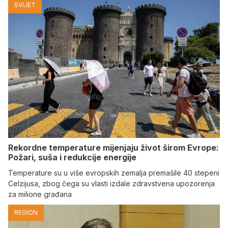
SVIJET
Rekordne temperature mijenjaju život širom Evrope:
Požari, suša i redukcije energije
Temperature su u više evropskih zemalja premašile 40 stepeni
Celzijusa, zbog čega su vlasti izdale zdravstvena upozorenja
za milione građana
REGION