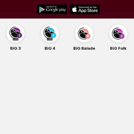
Skip
to
content
BiG 3
BiG 4
BiG Balade
BiG Folk