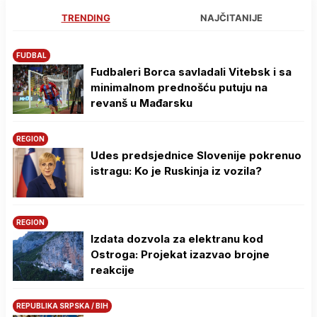
TRENDING
NAJČITANIJE
FUDBAL
Fudbaleri Borca savladali Vitebsk i sa
minimalnom prednošću putuju na
revanš u Mađarsku
REGION
Udes predsjednice Slovenije pokrenuo
istragu: Ko je Ruskinja iz vozila?
REGION
Izdata dozvola za elektranu kod
Ostroga: Projekat izazvao brojne
reakcije
REPUBLIKA SRPSKA / BIH