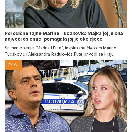
Porodične tajne Marine Tucaković: Majka joj je bila
najveći oslonac, pomagala joj je oko djece
Snimanje serije “Marina i Futa”, inspirisana životom Marine
Tucaković i Aleksandra Radulovića Fute privodi se kraju
EX YU