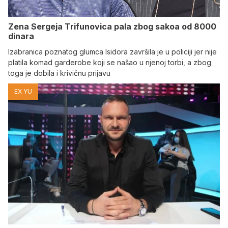
Zena Sergeja Trifunovica pala zbog sakoa od 8000
dinara
Izabranica poznatog glumca Isidora završila je u policiji jer nije
platila komad garderobe koji se našao u njenoj torbi, a zbog
toga je dobila i krivičnu prijavu
EX YU