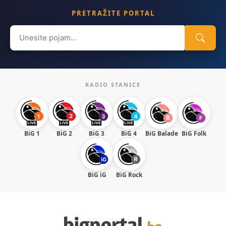
PRETRAŽITE PORTAL
Search
for:
RADIO STANICE
BiG 1
BiG 2
BiG 3
BiG 4
BiG Balade
BiG Folk
BiG iG
BiG Rock