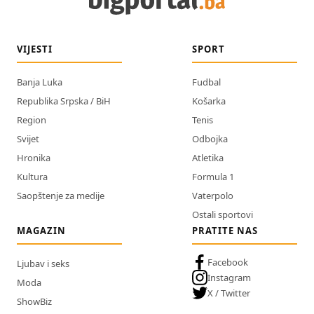
VIJESTI
SPORT
Banja Luka
Fudbal
Republika Srpska / BiH
Košarka
Region
Tenis
Svijet
Odbojka
Hronika
Atletika
Kultura
Formula 1
Saopštenje za medije
Vaterpolo
Ostali sportovi
MAGAZIN
PRATITE NAS
Facebook
Ljubav i seks
Instagram
Moda
X / Twitter
ShowBiz