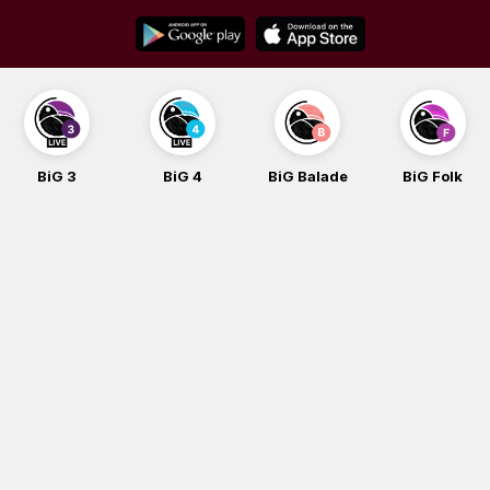
Skip
to
content
BiG 3
BiG 4
BiG Balade
BiG Folk