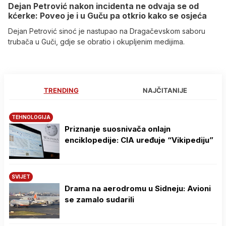
Dejan Petrović nakon incidenta ne odvaja se od
kćerke: Poveo je i u Guču pa otkrio kako se osjeća
Dejan Petrović sinoć je nastupao na Dragačevskom saboru
trubača u Guči, gdje se obratio i okupljenim medijima.
TRENDING
NAJČITANIJE
TEHNOLOGIJA
Priznanje suosnivača onlajn
enciklopedije: CIA uređuje “Vikipediju”
SVIJET
Drama na aerodromu u Sidneju: Avioni
se zamalo sudarili