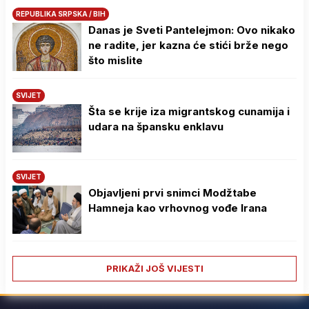
REPUBLIKA SRPSKA / BIH
Danas je Sveti Pantelejmon: Ovo nikako
ne radite, jer kazna će stići brže nego
što mislite
SVIJET
Šta se krije iza migrantskog cunamija i
udara na špansku enklavu
SVIJET
Objavljeni prvi snimci Modžtabe
Hamneja kao vrhovnog vođe Irana
PRIKAŽI JOŠ VIJESTI