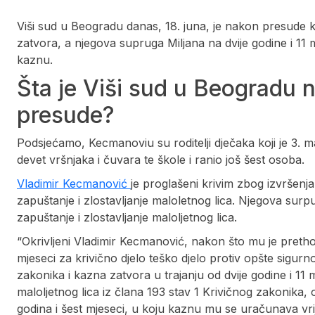
Viši sud u Beogradu danas, 18. juna, je nakon presude 
zatvora, a njegova supruga Miljana na dvije godine i 11 
kaznu.
Šta je Viši sud u Beogradu 
presude?
Podsjećamo, Kecmanoviu su roditelji dječaka koji je 3. m
devet vršnjaka i čuvara te škole i ranio još šest osoba.
Vladimir Kecmanović
je proglašeni krivim zbog izvršenja 
zapuštanje i zlostavljanje maloletnog lica. Njegova surp
zapuštanje i zlostavljanje maloljetnog lica.
“Okrivljeni Vladimir Kecmanović, nakon što mu je pretho
mjeseci za krivično djelo teško djelo protiv opšte sigurn
zakonika i kazna zatvora u trajanju od dvije godine i 11 m
maloljetnog lica iz člana 193 stav 1 Krivičnog zakonika,
godina i šest mjeseci, u koju kaznu mu se uračunava vri