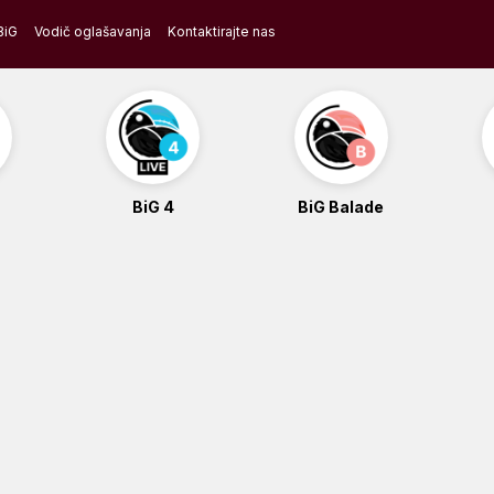
BiG
Vodič oglašavanja
Kontaktirajte nas
BiG 4
BiG Balade