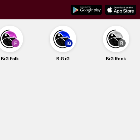
BiG Folk
BiG iG
BiG Rock