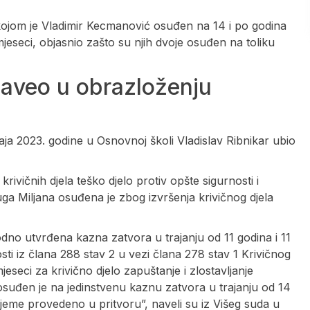
kojom je Vladimir Kecmanović osuđen na 14 i po godina
mjeseci, objasnio zašto su njih dvoje osuđen na toliku
naveo u obrazloženju
aja 2023. godine u Osnovnoj školi Vladislav Ribnikar ubio
krivičnih djela teško djelo protiv opšte sigurnosti i
uga Miljana osuđena je zbog izvršenja krivičnog djela
dno utvrđena kazna zatvora u trajanju od 11 godina i 11
osti iz člana 288 stav 2 u vezi člana 278 stav 1 Krivičnog
jeseci za krivično djelo zapuštanje i zlostavljanje
 osuđen je na jedinstvenu kaznu zatvora u trajanju od 14
jeme provedeno u pritvoru”, naveli su iz Višeg suda u