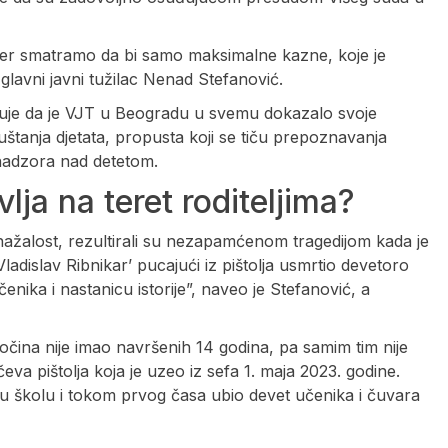
 jer smatramo da bi samo maksimalne kazne, koje je
e glavni javni tužilac Nenad Stefanović.
đuje da je VJT u Beogradu u svemu dokazalo svoje
puštanja djetata, propusta koji se tiču prepoznavanja
 nadzora nad detetom.
lja na teret roditeljima?
nažalost, rezultirali su nezapamćenom tragedijom kada je
ladislav Ribnikar’ pucajući iz pištolja usmrtio devetoro
enika i nastanicu istorije”, naveo je Stefanović, a
očina nije imao navršenih 14 godina, pa samim tim nije
va pištolja koja je uzeo iz sefa 1. maja 2023. godine.
o u školu i tokom prvog časa ubio devet učenika i čuvara