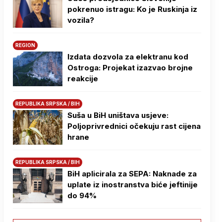
pokrenuo istragu: Ko je Ruskinja iz
vozila?
REGION
Izdata dozvola za elektranu kod
Ostroga: Projekat izazvao brojne
reakcije
REPUBLIKA SRPSKA / BIH
Suša u BiH uništava usjeve:
Poljoprivrednici očekuju rast cijena
hrane
REPUBLIKA SRPSKA / BIH
BiH aplicirala za SEPA: Naknade za
uplate iz inostranstva biće jeftinije
do 94%