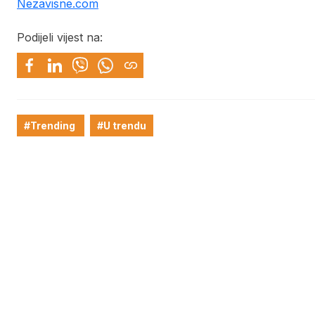
Nezavisne.com
Podijeli vijest na:
#Trending
#U trendu