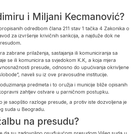
imiru i Miljani Kecmanović?
propisanih odredbom člana 211 stav 1 tačka 4 Zakonika o
vod za izvršenje krivičnih sankcija, a najduže dok ne
presudom.
 zabrane prilaženja, sastajanja ili komuniciranja sa
taje se ili komunicira sa svjedokom K.K, a koja mjera
ravnosnažnosti presude, odnosno do upućivanja okrivljene
 slobode”, naveli su iz ove pravosudne institucije.
oduzimanja predmeta i to oružja i municije bliže opisanih
skopravni zahtjev ostvare u parničnom postupku.
o je saopštio razloge presude, a protiv iste dozvoljena je
eg suda u Beogradu.
 žalbu na presudu?
e da su zadovoljno osuđujućom presudom Višeg suda u