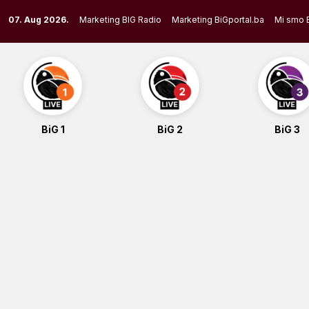
Skip
07. Aug 2026.
Marketing BIG Radio
Marketing BiGportal.ba
Mi smo 
to
content
BiG 1
BiG 2
BiG 3