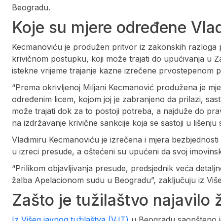
Beogradu.
Koje su mjere određene Vlad
Kecmanoviću je produžen pritvor iz zakonskih razloga 
krivičnom postupku, koji može trajati do upućivanja u Za
istekne vrijeme trajanje kazne izrečene prvostepenom 
“Prema okrivljenoj Miljani Kecmanović produžena je mjera
određenim licem, kojom joj je zabranjeno da prilazi, sas
može trajati dok za to postoji potreba, a najduže do p
na izdržavanje krivične sankcije koja se sastoji u lišenju
Vladimiru Kecmanoviću je izrečena i mjera bezbjednosti 
u izreci presude, a oštećeni su upućeni da svoj imovin
“Prilikom objavljivanja presude, predsjednik veća detaljn
žalba Apelacionom sudu u Beogradu”, zaključuju iz Viš
Zašto je tužilaštvo najavilo
Iz Višeg javnog tužilaštva (VJT)
u Beogradu saopšteno j