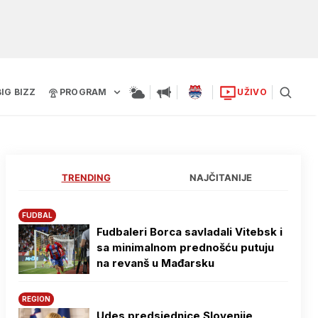
BIG BIZZ
PROGRAM
UŽIVO
TRENDING
NAJČITANIJE
FUDBAL
Fudbaleri Borca savladali Vitebsk i
sa minimalnom prednošću putuju
na revanš u Mađarsku
REGION
Udes predsjednice Slovenije