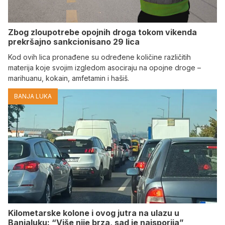
Zbog zloupotrebe opojnih droga tokom vikenda
prekršajno sankcionisano 29 lica
Kod ovih lica pronađene su određene količine različitih
materija koje svojim izgledom asociraju na opojne droge –
marihuanu, kokain, amfetamin i hašiš.
BANJA LUKA
Kilometarske kolone i ovog jutra na ulazu u
Banjaluku: “Više nije brza, sad je najsporija”