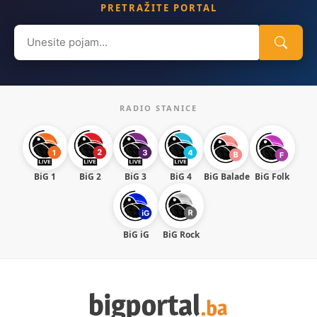
PRETRAŽITE PORTAL
Search
for:
RADIO STANICE
BiG 1
BiG 2
BiG 3
BiG 4
BiG Balade
BiG Folk
BiG iG
BiG Rock