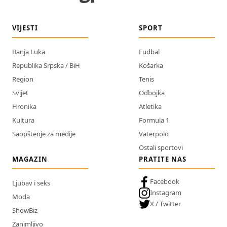
VIJESTI
SPORT
Banja Luka
Fudbal
Republika Srpska / BiH
Košarka
Region
Tenis
Svijet
Odbojka
Hronika
Atletika
Kultura
Formula 1
Saopštenje za medije
Vaterpolo
Ostali sportovi
MAGAZIN
PRATITE NAS
Facebook
Ljubav i seks
Instagram
Moda
X / Twitter
ShowBiz
Zanimljivo