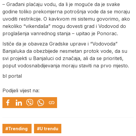
– Građani plaćaju vodu, da li je moguće da je svake
godine toliko prekomjerna potrošnja vode da se moraju
uvoditi restrikcije. O kavkvom mi sistemu govorimo, ako
nekoliko “vikendaša” mogu dovesti grad i Vodovod do
proglašenja vanrednog stanja – upitao je Ponorac.
Ističe da je obaveza Gradske uprave i “Vodovoda”
Banjaluka da obezbijede nesmetan protok vode, da su
svi projekti u Banjaluci od značaja, ali da se prioriteti,
poput vodosnabdijevanja moraju staviti na prvo mjesto.
bl portal
Podijeli vijest na:
#Trending
#U trendu