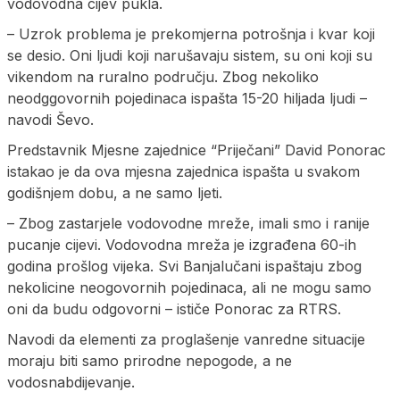
vodovodna cijev pukla.
– Uzrok problema je prekomjerna potrošnja i kvar koji
se desio. Oni ljudi koji narušavaju sistem, su oni koji su
vikendom na ruralno području. Zbog nekoliko
neodggovornih pojedinaca ispašta 15-20 hiljada ljudi –
navodi Ševo.
Predstavnik Mjesne zajednice “Priječani” David Ponorac
istakao je da ova mjesna zajednica ispašta u svakom
godišnjem dobu, a ne samo ljeti.
– Zbog zastarjele vodovodne mreže, imali smo i ranije
pucanje cijevi. Vodovodna mreža je izgrađena 60-ih
godina prošlog vijeka. Svi Banjalučani ispaštaju zbog
nekolicine neogovornih pojedinaca, ali ne mogu samo
oni da budu odgovorni – ističe Ponorac za RTRS.
Navodi da elementi za proglašenje vanredne situacije
moraju biti samo prirodne nepogode, a ne
vodosnabdijevanje.