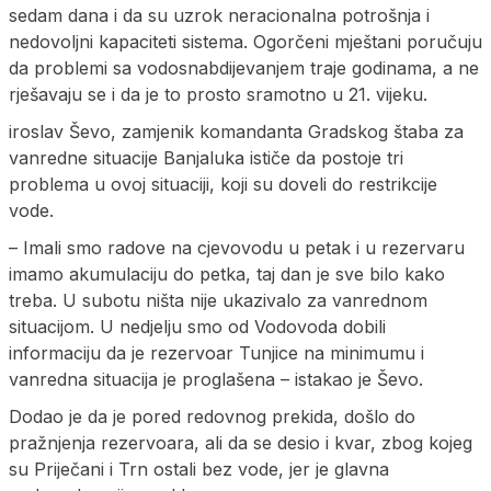
sedam dana i da su uzrok neracionalna potrošnja i
nedovoljni kapaciteti sistema. Ogorčeni mještani poručuju
da problemi sa vodosnabdijevanjem traje godinama, a ne
rješavaju se i da je to prosto sramotno u 21. vijeku.
iroslav Ševo, zamjenik komandanta Gradskog štaba za
vanredne situacije Banjaluka ističe da postoje tri
problema u ovoj situaciji, koji su doveli do restrikcije
vode.
– Imali smo radove na cjevovodu u petak i u rezervaru
imamo akumulaciju do petka, taj dan je sve bilo kako
treba. U subotu ništa nije ukazivalo za vanrednom
situacijom. U nedjelju smo od Vodovoda dobili
informaciju da je rezervoar Tunjice na minimumu i
vanredna situacija je proglašena – istakao je Ševo.
Dodao je da je pored redovnog prekida, došlo do
pražnjenja rezervoara, ali da se desio i kvar, zbog kojeg
su Priječani i Trn ostali bez vode, jer je glavna