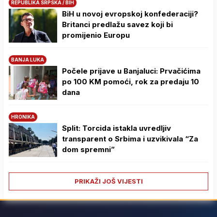
REPUBLIKA SRPSKA / BIH
BiH u novoj evropskoj konfederaciji?
Britanci predlažu savez koji bi
promijenio Europu
BANJA LUKA
Počele prijave u Banjaluci: Prvačićima
po 100 KM pomoći, rok za predaju 10
dana
HRONIKA
Split: Torcida istakla uvredljiv
transparent o Srbima i uzvikivala “Za
dom spremni”
PRIKAŽI JOŠ VIJESTI