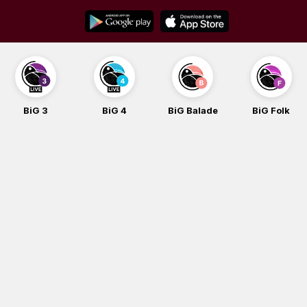
Skip
to
content
BiG 3
BiG 4
BiG Balade
BiG Folk