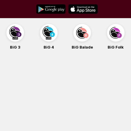
Skip
to
content
BiG 3
BiG 4
BiG Balade
BiG Folk