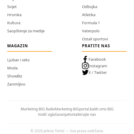
Svijet
Odbojka
Hronika
Atletika
Kultura
Formula 1
Saopštenje za medije
Vaterpolo
Ostali sportovi
MAGAZIN
PRATITE NAS
Facebook
Ljubav i seks
Instagram
Moda
X / Twitter
ShowBiz
Zanimljivo
Marketing BIG Radio
Marketing BIGportal.ba
Mi smo BIG
Vodič oglašavanja
Kontaktirajte nas
© 2026 Jelena Tomić — Sva prava zadržana.