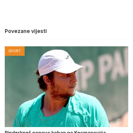
Povezane vijesti
SPORT
Rinderkneš ponovo koban po Kecmanovića