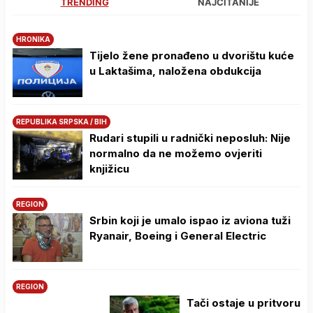
TRENDING
NAJČITANIJE
HRONIKA
Tijelo žene pronađeno u dvorištu kuće
u Laktašima, naložena obdukcija
REPUBLIKA SRPSKA / BIH
Rudari stupili u radnički neposluh: Nije
normalno da ne možemo ovjeriti
knjižicu
REGION
Srbin koji je umalo ispao iz aviona tuži
Ryanair, Boeing i General Electric
REGION
Tači ostaje u pritvoru