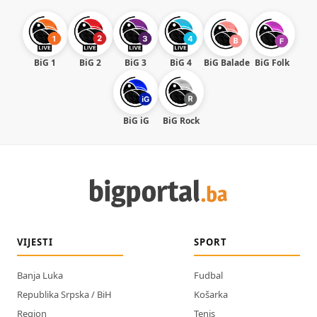
BiG 1
BiG 2
BiG 3
BiG 4
BiG Balade
BiG Folk
BiG iG
BiG Rock
VIJESTI
SPORT
Banja Luka
Fudbal
Republika Srpska / BiH
Košarka
Region
Tenis