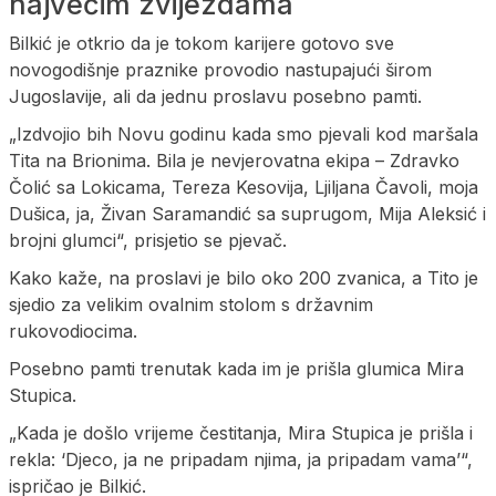
najvećim zvijezdama
Bilkić je otkrio da je tokom karijere gotovo sve
novogodišnje praznike provodio nastupajući širom
Jugoslavije, ali da jednu proslavu posebno pamti.
„Izdvojio bih Novu godinu kada smo pjevali kod maršala
Tita na Brionima. Bila je nevjerovatna ekipa – Zdravko
Čolić sa Lokicama, Tereza Kesovija, Ljiljana Čavoli, moja
Dušica, ja, Živan Saramandić sa suprugom, Mija Aleksić i
brojni glumci“, prisjetio se pjevač.
Kako kaže, na proslavi je bilo oko 200 zvanica, a Tito je
sjedio za velikim ovalnim stolom s državnim
rukovodiocima.
Posebno pamti trenutak kada im je prišla glumica Mira
Stupica.
„Kada je došlo vrijeme čestitanja, Mira Stupica je prišla i
rekla: ‘Djeco, ja ne pripadam njima, ja pripadam vama’“,
ispričao je Bilkić.