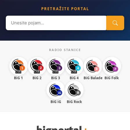
PRETRAŽITE PORTAL
Search
for:
RADIO STANICE
BiG 1
BiG 2
BiG 3
BiG 4
BiG Balade
BiG Folk
BiG iG
BiG Rock