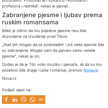
pozdravim’. Poštovao je i kuvaricu i konobara i
profesora i radnika“, rekao je pjevač.
Zabranjene pjesme i ljubav prema
ruskim romansama
Bilkić je otkrio da mu pojedine pjesme nisu bile
dozvoljene za izvođenje pred Titom.
„‘Kad bih mogao da se podmladim’ i još neke pjesme bile
su zabranjene. Mogao sam da pjevam samo vesele
pjesme“, rekao je on.
Dodao je da je Tito volio muziku i pjevače, ali da su mu
posebno bile drage ruske romanse, prenosi
Nova.rs
.
Nova.rs
Podijeli vijest na: