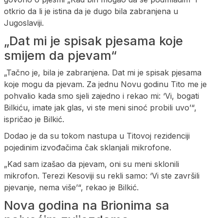
otkrio da li je istina da je dugo bila zabranjena u
Jugoslaviji.
„Dat mi je spisak pjesama koje
smijem da pjevam“
„Tačno je, bila je zabranjena. Dat mi je spisak pjesama
koje mogu da pjevam. Za jednu Novu godinu Tito me je
pohvalio kada smo sjeli zajedno i rekao mi: ‘Vi, bogati
Bilkiću, imate jak glas, vi ste meni sinoć probili uvo’“,
ispričao je Bilkić.
Dodao je da su tokom nastupa u Titovoj rezidenciji
pojedinim izvođačima čak sklanjali mikrofone.
„Kad sam izašao da pjevam, oni su meni sklonili
mikrofon. Terezi Kesoviji su rekli samo: ‘Vi ste završili
pjevanje, nema više’“, rekao je Bilkić.
Nova godina na Brionima sa