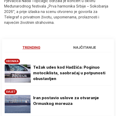
​Pjevačica Nada Topčagić održala je koncert u okviru
Međunarodnog festivala „Prva harmonika Srbije – Sokobanja
2026“, a prije izlaska na scenu otvoreno je govorila za
Telegraf o privatnom životu, uspomenama, prolaznosti i
najvećim životnim strahovima.
TRENDING
NAJČITANIJE
HRONIKA
Težak udes kod Hadžića: Poginuo
motociklista, saobraćaj u potpunosti
obustavljen
SVIJET
Iran postavio uslove za otvaranje
Ormuskog moreuza