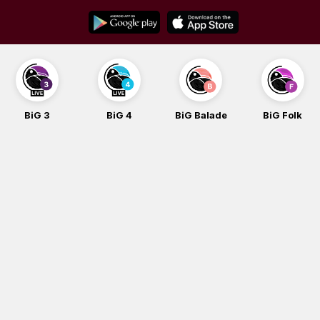
Skip
to
content
BiG 3
BiG 4
BiG Balade
BiG Folk