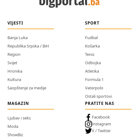
VIJESTI
SPORT
Banja Luka
Fudbal
Republika Srpska / BiH
Košarka
Region
Tenis
Svijet
Odbojka
Hronika
Atletika
Kultura
Formula 1
Saopštenje za medije
Vaterpolo
Ostali sportovi
MAGAZIN
PRATITE NAS
Facebook
Ljubav i seks
Instagram
Moda
X / Twitter
ShowBiz