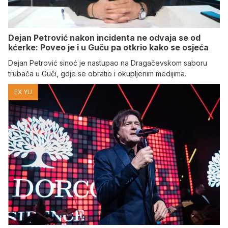
Dejan Petrović nakon incidenta ne odvaja se od
kćerke: Poveo je i u Guču pa otkrio kako se osjeća
Dejan Petrović sinoć je nastupao na Dragačevskom saboru
trubača u Guči, gdje se obratio i okupljenim medijima.
EX YU