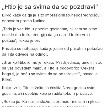
„Htio je sa svima da se pozdravi“
Bilkić kaže da ga je Tito impresionirao neposrednošću i
odnosom prema ljudima.
„Tada je već bio u poznim godinama, ali sam se pitao
odakle mu tolika energija da ga narod toliko voli i
poštuje“, rekao je on.
Prisjetio se i situacije kada je jedan od prisutnih pokušao
da Tita odvede na odmor.
„Branko Nikolić mu je rekao: ‘Predsjedniče, umorni ste,
da vas odvedem malo’, a Tito je odgovorio: ‘Čekajte,
boga ti, ja hoću sa svima da se pozdravim’“, naveo je
Bilkić.
Kako tvrdi, Tito je želio da čestita Novu godinu svim
gostima, ali i osoblju koje je radilo tokom proslave.
„Rekao je: ‘Ko nas je služio i spremao, moram i njih da