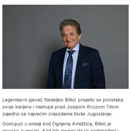
Legendarni pjevač Nedeljko Bilkić prisjetio se početaka
svoje karijere i nastupa pred Josipom Brozom Titom
zajedno sa najvećim zvijezdama bivše Jugoslavije.
Gostujući u emisiji kod Ognjena Amidžića, Bilkić je
govorio o pjesmi „Kad bih mogao da se podmladim“ i