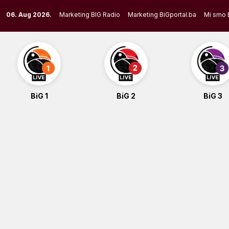
Skip
06. Aug 2026.
Marketing BIG Radio
Marketing BiGportal.ba
Mi smo 
to
content
BiG 1
BiG 2
BiG 3