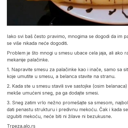
Iako svi baš često pravimo, mnogima se dogodi da im pala
se više nikada neće dogoditi.
Problem je što mnogi u smesu ubace cela jaja, ali ako r
mekanije palačinke.
1. Napravite smesu za palačinke kao i inače, samo sa 
koje umutite u smesu, a belanca stavite na stranu.
2. Kada ste u smesu stavili sve sastojke (osim belanaca)
mekše umućeni sneg, pa ga dodajte smesi.
3. Sneg zatim vrlo nežno promešajte sa smesom, najbo
dati penastu strukturu i predivnu mekoću. Čak i kada se
izgubiti mekoću, neće biti ni žilave ni bezukusne.
Trpeza.alo.rs