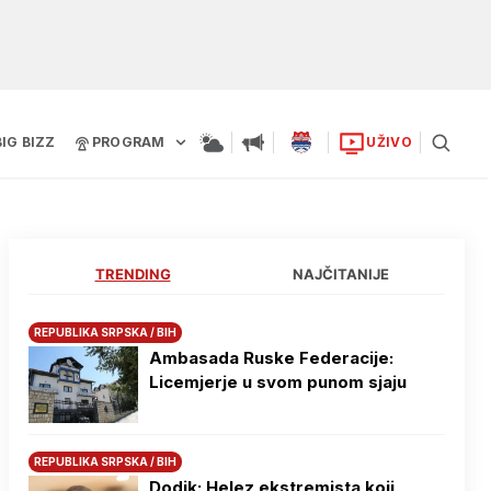
BIG BIZZ
PROGRAM
UŽIVO
TRENDING
NAJČITANIJE
REPUBLIKA SRPSKA / BIH
Ambasada Ruske Federacije:
Licemjerje u svom punom sjaju
REPUBLIKA SRPSKA / BIH
Dodik: Helez ekstremista koji