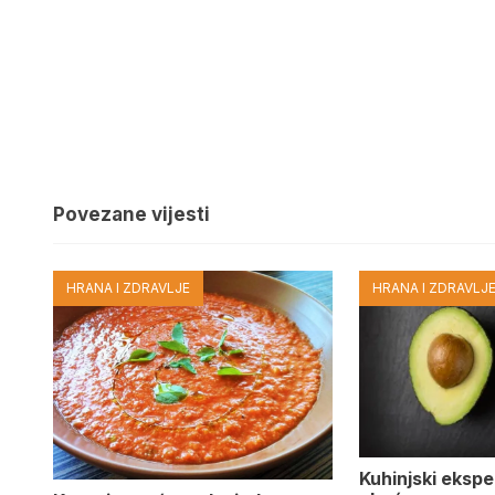
Povezane vijesti
HRANA I ZDRAVLJE
HRANA I ZDRAVLJ
Kuhinjski eksper