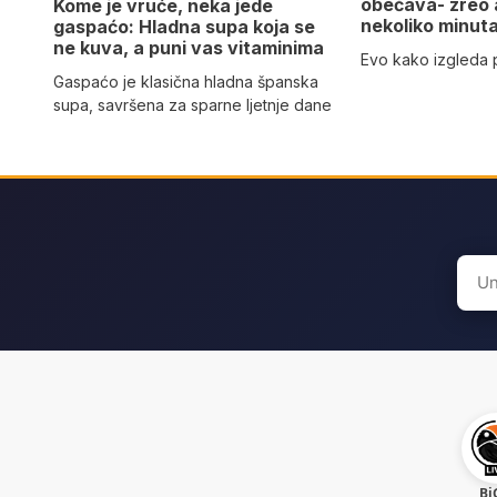
obećava- zreo
Kome je vruće, neka jede
nekoliko minut
gaspaćo: Hladna supa koja se
ne kuva, a puni vas vitaminima
Evo kako izgleda
Gaspaćo je klasična hladna španska
supa, savršena za sparne ljetnje dane
Sear
for:
Bi