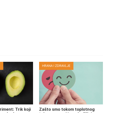
E
HRANA I ZDRAVLJE
iment: Trik koji
Zašto smo tokom toplotnog