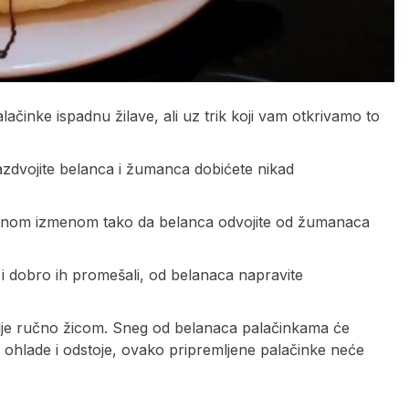
činke ispadnu žilave, ali uz trik koji vam otkrivamo to
azdvojite belanca i žumanca dobićete nikad
sitnom izmenom tako da belanca odvojite od žumanaca
 i dobro ih promešali, od belanaca napravite
lje ručno žicom. Sneg od belanaca palačinkama će
 ohlade i odstoje, ovako pripremljene palačinke neće