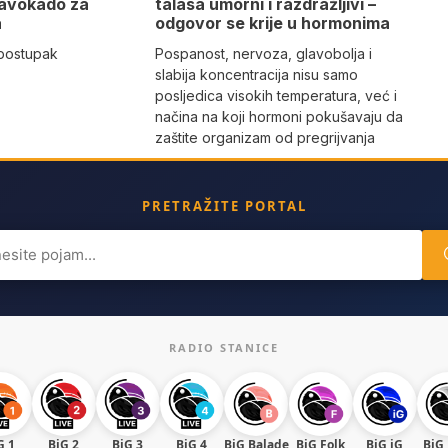
 avokado za
talasa umorni i razdražljivi –
a
odgovor se krije u hormonima
 postupak
Pospanost, nervoza, glavobolja i
slabija koncentracija nisu samo
posljedica visokih temperatura, već i
načina na koji hormoni pokušavaju da
zaštite organizam od pregrijvanja
PRETRAŽITE PORTAL
ch
RADIO STANICE
G 1
BiG 2
BiG 3
BiG 4
BiG Balade
BiG Folk
BiG iG
BiG