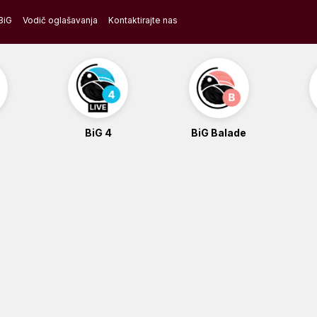
BiG
Vodič oglašavanja
Kontaktirajte nas
BiG 4
BiG Balade