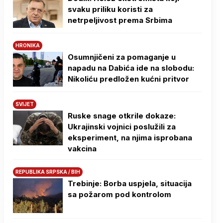
svaku priliku koristi za
netrpeljivost prema Srbima
HRONIKA
Osumnjičeni za pomaganje u
napadu na Dabića ide na slobodu:
Nikoliću predložen kućni pritvor
SVIJET
Ruske snage otkrile dokaze:
Ukrajinski vojnici poslužili za
eksperiment, na njima isprobana
vakcina
REPUBLIKA SRPSKA / BIH
Trebinje: Borba uspjela, situacija
sa požarom pod kontrolom