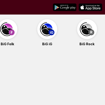
BiG Folk
BiG iG
BiG Rock