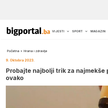
VIJESTI
SPORT
MAGAZIN
Početna
»
Hrana i zdravlje
9. Oktobra 2023.
Probajte najbolji trik za najmekše 
ovako