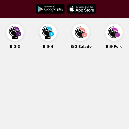
Skip
to
content
BiG 3
BiG 4
BiG Balade
BiG Folk