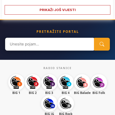
PRIKAŽI JOŠ VIJESTI
PRETRAŽITE PORTAL
Search
for:
RADIO STANICE
BiG 1
BiG 2
BiG 3
BiG 4
BiG Balade
BiG Folk
BiG iG
BiG Rock