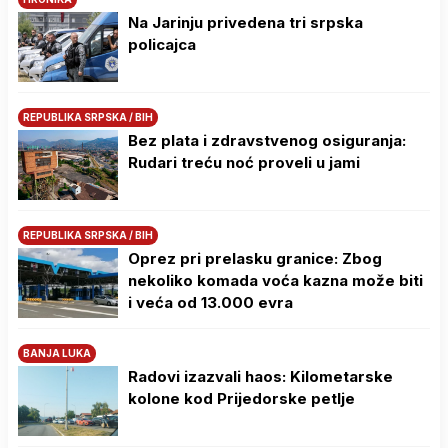
Na Јarinju privedena tri srpska
policajca
REPUBLIKA SRPSKA / BIH
Bez plata i zdravstvenog osiguranja:
Rudari treću noć proveli u jami
REPUBLIKA SRPSKA / BIH
Oprez pri prelasku granice: Zbog
nekoliko komada voća kazna može biti
i veća od 13.000 evra
BANJA LUKA
Radovi izazvali haos: Kilometarske
kolone kod Prijedorske petlje